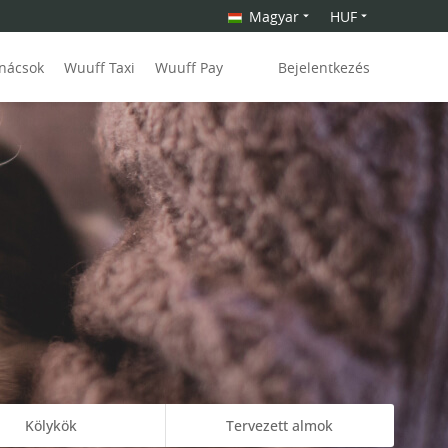
Magyar
HUF
anácsok
Wuuff Taxi
Wuuff Pay
Bejelentkezés
Kölykök
Tervezett almok