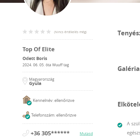
Tenyés
(
Nincs értékelés még
)
Top Of Elite
Odett Boris
2024. 06. 05.
óta Wuuff tag
Galéria
Magyarország
Gyula
Kennelnév: ellenőrizve
Elköte
Telefonszám: ellenőrizve
A szül
+36 305******
egész
Mutasd