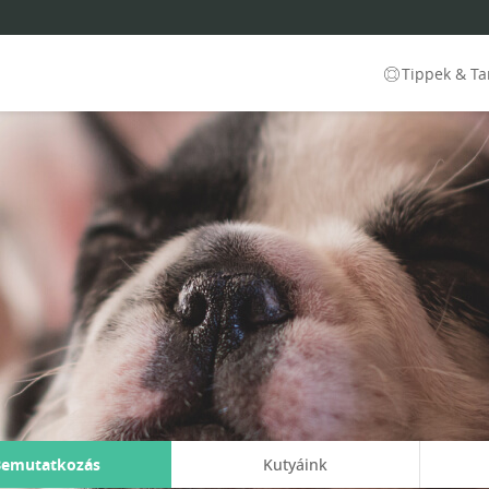
Tippek & T
Bemutatkozás
Kutyáink