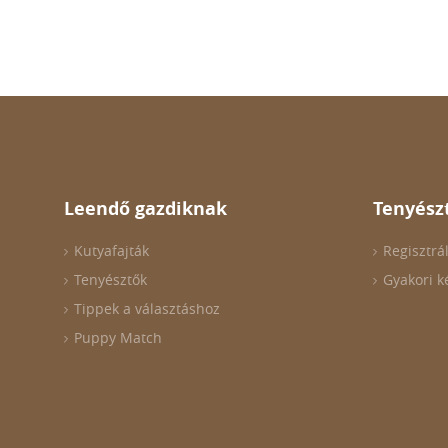
Leendő gazdiknak
Tenyész
Kutyafajták
Regisztrá
Tenyésztők
Gyakori k
Tippek a választáshoz
Puppy Match