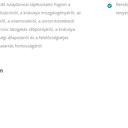
ndő tulajdonost tájékoztatni fogom a
Rends
lizációról, a kiskutya mozgásigényéről, az
tenyés
ről, a vitaminokról, a soron következő
rvosi látogatás időpontjáról, a kiskutya
égi állapotáról és a felelősségteljes
atartás fontosságáról.
ín