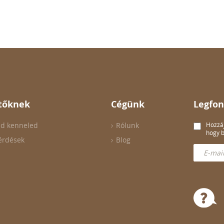
tőknek
Cégünk
Legfon
ld kenneled
Rólunk
Hozzáj
hogy b
érdések
Blog