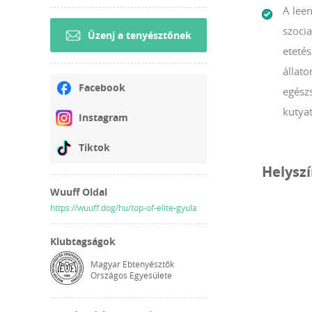
A lee
szocia
Üzenj a tenyésztőnek
etetés
állato
Facebook
egészs
kutyat
Instagram
Tiktok
Helysz
Wuuff Oldal
https://wuuff.dog/hu/top-of-elite-gyula
Klubtagságok
Magyar Ebtenyésztők
Országos Egyesülete