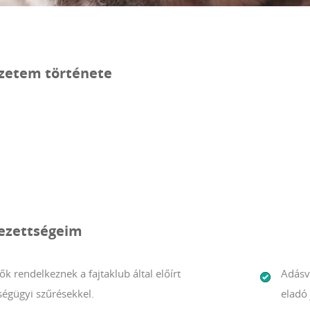
zetem története
lezettségeim
ők rendelkeznek a fajtaklub által előírt
Adásv
ségügyi szűrésekkel.
eladó 