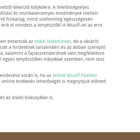
elből kikerülő kölykökre. A felelősségteljes
iállítási és munkaversenyes eredmények mellett.
d fizikailag, mind szellemileg egészségesen
y érik el mindezt a tenyésztők? A Wuuff-on az erre
tben betartsák az
etikai kódexünket
, de a vásárló
nciát a hirdetések tartalmáért és az abban szereplő
ra, valamint a fajtasztenderdnek való megfelelésre
rál egyes tenyésztőket másokkal szemben, nem tesz
endezése során is, ha az
online Wuuff Fizetést
nline értékelés lehetőségét is megnyitjuk előtted.
és az eladó kiskutyákat is.