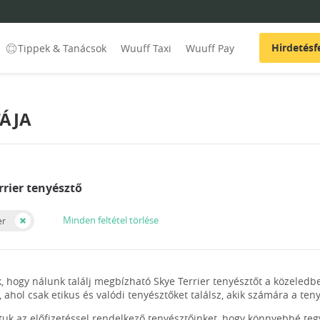
Hirdetésf
Tippek & Tanácsok
Wuuff Taxi
Wuuff Pay
TÁJA
rrier tenyésztő
Minden feltétel törlése
er
, hogy nálunk találj megbízható Skye Terrier tenyésztőt a közeled
, ahol csak etikus és valódi tenyésztőket találsz, akik számára a t
ltuk az előfizetéssel rendelkező tenyésztőinket, hogy könnyebbé te