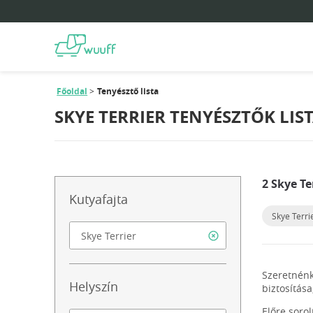
Főoldal
Tenyésztő lista
SKYE TERRIER TENYÉSZTŐK LIS
2 Skye Te
Kutyafajta
Skye Terri
Szeretnénk
Helyszín
biztosítása
Előre soro