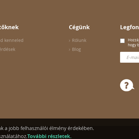
tőknek
Cégünk
Legfon
ld kenneled
Rólunk
Hozzáj
hogy b
érdések
Blog
nk a jobb felhasználói élmény érdekében.
sználatához.
További részletek.
koztató