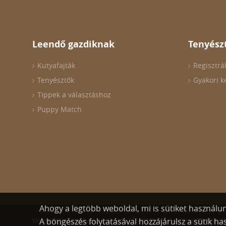
Leendő gazdiknak
Tenyész
Kutyafajták
Regisztrá
Tenyésztők
Gyakori k
Tippek a választáshoz
Puppy Match
Ahogy a legtöbb weboldal, mi is sütiket használu
A böngészés folytatásával hozzájárulsz a sütik ha
Minden jog fenntartva © wuuff
ÁSZF
Adatvédelmi tájé