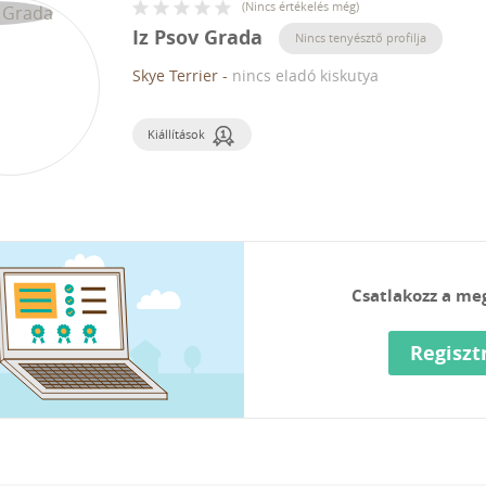
(
Nincs értékelés még
)
Iz Psov Grada
Nincs tenyésztő profilja
Skye Terrier
-
nincs eladó kiskutya
Kiállítások
Csatlakozz a me
Regiszt