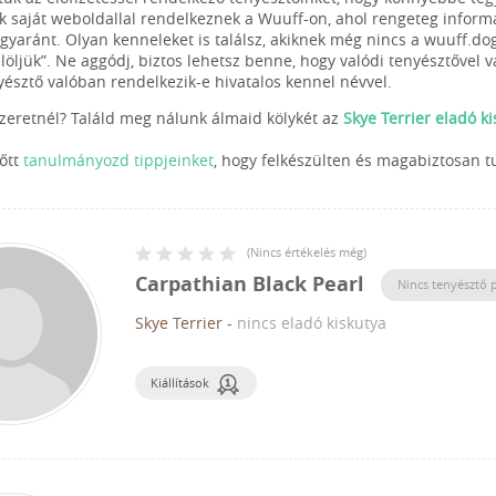
k saját weboldallal rendelkeznek a Wuuff-on, ahol rengeteg informác
egyaránt. Olyan kenneleket is találsz, akiknek még nincs a wuuff.do
elöljük”. Ne aggódj, biztos lehetsz benne, hogy valódi tenyésztővel 
yésztő valóban rendelkezik-e hivatalos kennel névvel.
szeretnél? Találd meg nálunk álmaid kölykét az
Skye Terrier eladó k
lőtt
tanulmányozd tippjeinket
, hogy felkészülten és magabiztosan t
(
Nincs értékelés még
)
Carpathian Black Pearl
Nincs tenyésztő p
Skye Terrier
-
nincs eladó kiskutya
Kiállítások