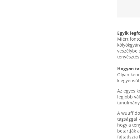
Egyik leg
Miért font
kölyökgyár
veszélybe s
tenyésztés 
Hogyan tal
Olyan kenn
kiegyensúly
Az egyes k
legjobb vá
tanulmányo
A wuuff.do
tagsággal 
hogy a ten
betartják a
fajtatiszt