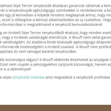
lálható Skye Terrier tenyésztők általában garanciát vállalnak a kenn
nél a tenyészkutyák egészségügyi szűrésekkel is rendelkeznek, a k
tt egy jó kennelben a kölykök mindent megkapnak ahhoz, hogy min
k, ezzel is elősegítve a könnyű alkalmazkodást az új családhoz. Hog
információkat is megtalálhatod a tenyésztő bemutatkozásánál.
g-on hirdető Skye Terrier tenyésztőktől elvárjuk, hogy minden ese
e, hogy a hirdetés valódiságát ellenőrizze. A Wuuff nem vállal gara
k valódiságáért. Az eladásra kínált kiskutyák egészségügyi állapotá
információk hitelességéért a hirdető szavatol. A Wuuff nem prefe
ajánlást és nem támogat konkrét tenyésztőket.
b biztonságra vágysz? A Wuuff védelmét élvezheted az anyagiak r
 Ezzel nem csupán a pénzügyekhez nyújtunk biztonságot, hanem az o
e is a véleményed!
 teljes
tenyésztői listánkat
ahol megtalálod a tenyésztői profilokat 