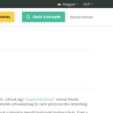
Magyar
HUF
eladás
Eladó kiskutyák
Bejelentkezés
ben. Célunk egy
“szaporítómentes”
online felület
enyésztés elhivatottság és nem pénzszerzési lehetőség.
gyük számodra leendő kiskutyád kiválasztását. Ezek a