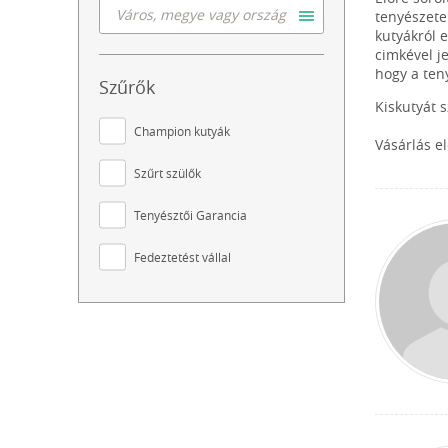
tenyészete
kutyákról 
cimkével j
hogy a ten
Szűrők
Kiskutyát 
Champion kutyák
Vásárlás e
Szűrt szülők
Tenyésztői Garancia
Fedeztetést vállal