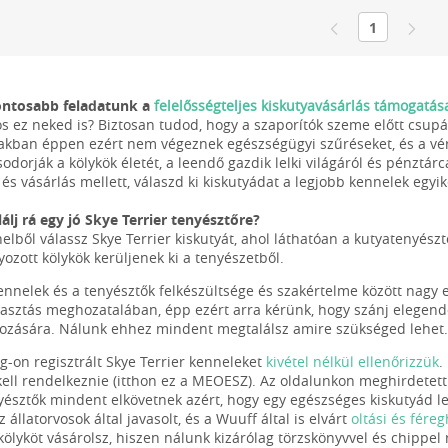
1
fontosabb feladatunk a
felelősségteljes kiskutyavásárlás támogatás
os ez neked is? Biztosan tudod, hogy a szaporítók szeme előtt csu
akban éppen ezért nem végeznek egészségügyi szűréseket, és a vér
odorják a kölykök életét, a leendő gazdik lelki világáról és pénztárcáj
és vásárlás mellett, válaszd ki kiskutyádat a legjobb kennelek egyik
álj rá egy jó Skye Terrier tenyésztőre?
elből válassz Skye Terrier kiskutyát, ahol láthatóan a kutyatenyés
ozott kölykök kerüljenek ki a tenyészetből.
ennelek és a tenyésztők felkészültsége és szakértelme között nagy 
lasztás meghozatalában, épp ezért arra kérünk, hogy szánj elegend
zására. Nálunk ehhez mindent megtalálsz amire szükséged lehet.
g-on regisztrált Skye Terrier kenneleket
kivétel nélkül ellenőrizzük
.
kell rendelkeznie (itthon ez a MEOESZ). Az oldalunkon meghirdetett
yésztők mindent elkövetnek azért, hogy egy egészséges kiskutyád le
z állatorvosok által javasolt, és a Wuuff által is elvárt
oltási és fére
a kölyköt vásárolsz, hiszen nálunk kizárólag törzskönyvvel és chippe