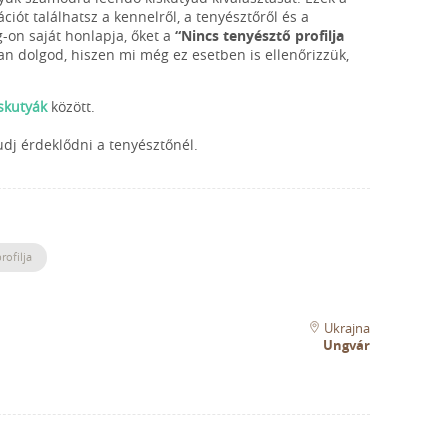
iót találhatsz a kennelről, a tenyésztőről és a
g-on saját honlapja, őket a
“Nincs tenyésztő profilja
van dolgod, hiszen mi még ez esetben is ellenőrizzük,
iskutyák
között.
udj érdeklődni a tenyésztőnél.
rofilja
Ukrajna
Ungvár