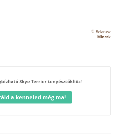
Belarusz
Minszk
gbízható Skye Terrier tenyésztőkhöz!
ráld a kenneled még ma!