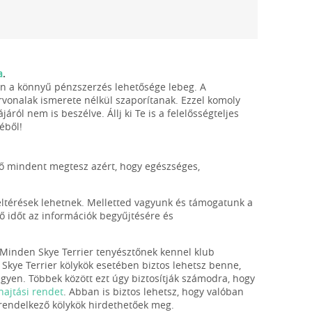
a
.
pán a könnyű pénzszerzés lehetősége lebeg. A
vonalak ismerete nélkül szaporítanak. Ezzel komoly
áról nem is beszélve. Állj ki Te is a felelősségteljes
éből!
ztő mindent megtesz azért, hogy egészséges,
eltérések lehetnek. Melletted vagyunk és támogatunk a
ő időt az információk begyűjtésére és
 Minden Skye Terrier tenyésztőnek kennel klub
 Skye Terrier kölykök esetében biztos lehetsz benne,
gyen. Többek között ezt úgy biztosítják számodra, hogy
ghajtási rendet
. Abban is biztos lehetsz, hogy valóban
l rendelkező kölykök hirdethetőek meg.