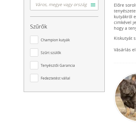
Előre soro
tenyészete
kutyákról 
cimkével j
Szűrők
hogy a ten
Kiskutyát 
Champion kutyák
Vásárlás e
Szűrt szülők
Tenyésztői Garancia
Fedeztetést vállal