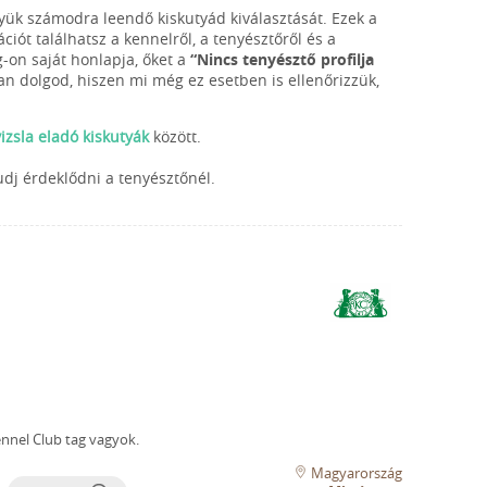
gyük számodra leendő kiskutyád kiválasztását. Ezek a
iót találhatsz a kennelről, a tenyésztőről és a
g-on saját honlapja, őket a
“Nincs tenyésztő profilja
van dolgod, hiszen mi még ez esetben is ellenőrizzük,
zsla eladó kiskutyák
között.
udj érdeklődni a tenyésztőnél.
nnel Club tag vagyok.
Magyarország