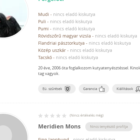
Mudi
-
nincs eladó kiskutya
Puli
-
nincs eladó kiskutya
Pumi
-
nincs eladó kiskutya
Rövidszőrű magyar vizsla
-
nincs eladó kiskutya
Flandriai pásztorkutya
-
nincs eladó kiskutya
Közép uszkár
-
nincs eladó kiskutya
Tacskó
-
nincs eladó kiskutya
20 éve, 2006 óta foglalkozom kutyatenyésztéssel.
Kinol
tag vagyok.
Eü. szűrések
Garancia
Kiállítások
(
Nincs értékelés még
)
Meridien Mons
Nincs tenyésztő profilja
Finn lapphund
-
nincs eladó kiskutya