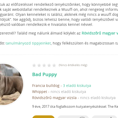
ltuk az előfizetéssel rendelkező tenyésztőinket, hogy könnyebbé te
k saját weboldallal rendelkeznek a Wuuff-on, ahol rengeteg informác
egyaránt. Olyan kenneleket is találsz, akiknek még nincs a wuuff.do
elöljük”. Ne aggódj, biztos lehetsz benne, hogy valódi tenyésztővel 
yésztő valóban rendelkezik-e hivatalos kennel névvel.
szeretnél? Találd meg nálunk álmaid kölykét az
Rövidszőrű magyar vi
lőtt
tanulmányozd tippjeinket
, hogy felkészülten és magabiztosan t
(
Nincs értékelés még
)
Bad Puppy
Francia bulldog
-
3 eladó kiskutya
Whippet
-
nincs eladó kiskutya
Rövidszőrű magyar vizsla
-
nincs eladó kiskutya
9 éve, 2017 óta foglalkozom kutyatenyésztéssel.
The Ke