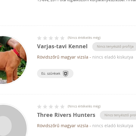
(
Nincs értékelés még
)
Varjas-tavi Kennel
Nincs tenyésztő profilja
Rövidszőrű magyar vizsla
-
nincs eladó kiskutya
Eü. szűrések
(
Nincs értékelés még
)
Three Rivers Hunters
Nincs tenyésztő prof
Rövidszőrű magyar vizsla
-
nincs eladó kiskutya