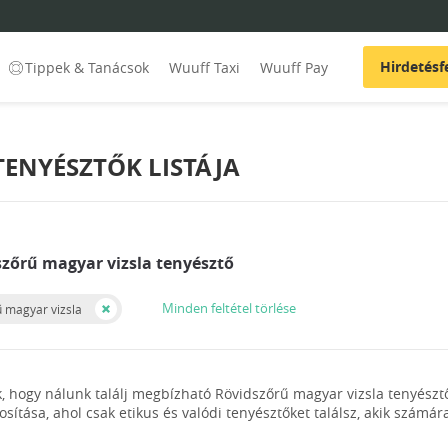
Hirdetésf
Tippek & Tanácsok
Wuuff Taxi
Wuuff Pay
ENYÉSZTŐK LISTÁJA
szőrű magyar vizsla tenyésztő
Minden feltétel törlése
 magyar vizsla
, hogy nálunk találj megbízható Rövidszőrű magyar vizsla tenyészt
tosítása, ahol csak etikus és valódi tenyésztőket találsz, akik szám