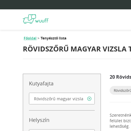
Főoldal
Tenyésztő lista
RÖVIDSZŐRŰ MAGYAR VIZSLA T
20 Rövid
Kutyafajta
Rövidszőrű
Szeretnénk
Helyszín
felület biz
lehetőség.