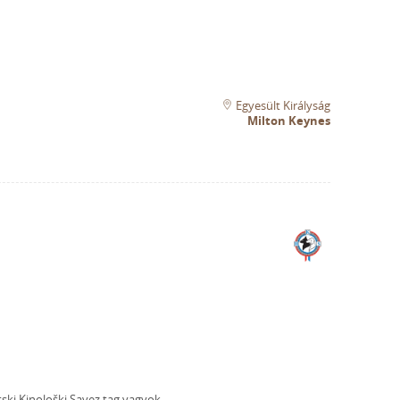
Egyesült Királyság
Milton Keynes
ski Kinološki Savez tag vagyok.