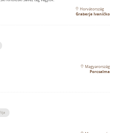
Horvátország
Graberje Ivaničko
Magyarország
Porcsalma
ilja