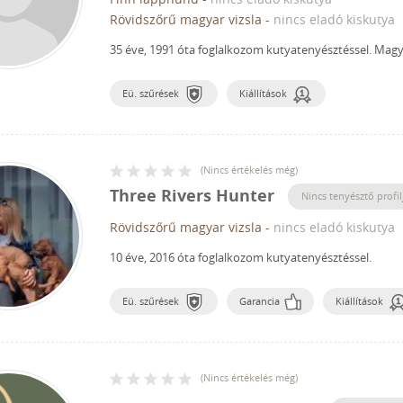
Rövidszőrű magyar vizsla
-
nincs eladó kiskutya
35 éve, 1991 óta foglalkozom kutyatenyésztéssel.
Magya
Eü. szűrések
Kiállítások
(
Nincs értékelés még
)
Three Rivers Hunter
Nincs tenyésztő profil
Rövidszőrű magyar vizsla
-
nincs eladó kiskutya
10 éve, 2016 óta foglalkozom kutyatenyésztéssel.
Eü. szűrések
Garancia
Kiállítások
(
Nincs értékelés még
)