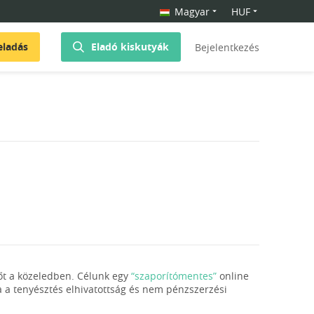
Magyar
HUF
eladás
Eladó kiskutyák
Bejelentkezés
őt a közeledben. Célunk egy
“szaporítómentes”
online
ára a tenyésztés elhivatottság és nem pénzszerzési