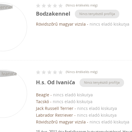
(
Nincs értékelés még
)
Bodzakennel
Nincs tenyésztő profilja
Rövidszőrű magyar vizsla
-
nincs eladó kiskutya
(
Nincs értékelés még
)
H.s. Od Ivanića
Nincs tenyésztő profilja
Beagle
-
nincs eladó kiskutya
Tacskó
-
nincs eladó kiskutya
Jack Russell Terrier
-
nincs eladó kiskutya
Labrador Retriever
-
nincs eladó kiskutya
Rövidszőrű magyar vizsla
-
nincs eladó kiskutya
15 éve, 2011 óta foglalkozom kutyatenyésztéssel.
Hrvat