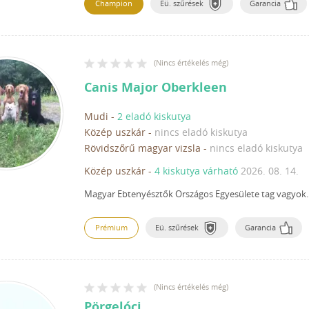
Champion
Eü. szűrések
Garancia
(
Nincs értékelés még
)
Canis Major Oberkleen
Mudi
-
2 eladó kiskutya
Közép uszkár
-
nincs eladó kiskutya
Rövidszőrű magyar vizsla
-
nincs eladó kiskutya
Közép uszkár
-
4 kiskutya várható
2026. 08. 14.
Magyar Ebtenyésztők Országos Egyesülete tag vagyok.
Prémium
Eü. szűrések
Garancia
(
Nincs értékelés még
)
Pörgelóci