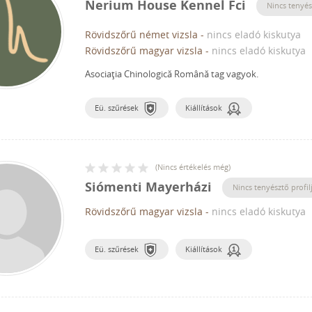
Nerium House Kennel Fci
Nincs tenyés
Rövidszőrű német vizsla
-
nincs eladó kiskutya
Rövidszőrű magyar vizsla
-
nincs eladó kiskutya
Asociaţia Chinologică Română tag vagyok.
Eü. szűrések
Kiállítások
(
Nincs értékelés még
)
Siómenti Mayerházi
Nincs tenyésztő profil
Rövidszőrű magyar vizsla
-
nincs eladó kiskutya
Eü. szűrések
Kiállítások