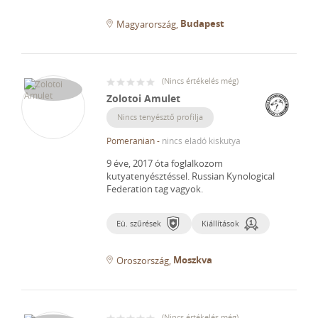
Budapest
Magyarország
(
Nincs értékelés még
)
Zolotoi Amulet
Nincs tenyésztő profilja
Pomeranian
-
nincs eladó kiskutya
9 éve, 2017 óta foglalkozom
kutyatenyésztéssel.
Russian Kynological
Federation tag vagyok.
Eü. szűrések
Kiállítások
Moszkva
Oroszország
(
Nincs értékelés még
)