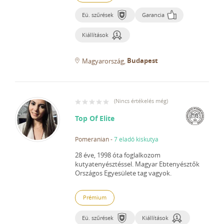
Eü. szűrések
Garancia
Kiállítások
Budapest
Magyarország
(
Nincs értékelés még
)
Top Of Elite
Pomeranian
-
7 eladó kiskutya
28 éve, 1998 óta foglalkozom
kutyatenyésztéssel.
Magyar Ebtenyésztők
Országos Egyesülete tag vagyok.
Prémium
Eü. szűrések
Kiállítások