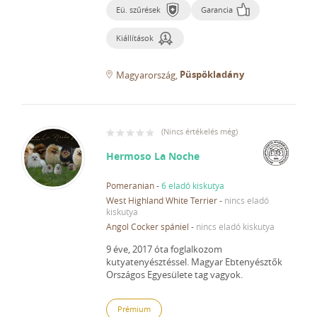
Eü. szűrések
Garancia
Kiállítások
Püspökladány
Magyarország
(
Nincs értékelés még
)
Hermoso La Noche
Pomeranian
-
6 eladó kiskutya
West Highland White Terrier
-
nincs eladó
kiskutya
Angol Cocker spániel
-
nincs eladó kiskutya
9 éve, 2017 óta foglalkozom
kutyatenyésztéssel.
Magyar Ebtenyésztők
Országos Egyesülete tag vagyok.
Prémium