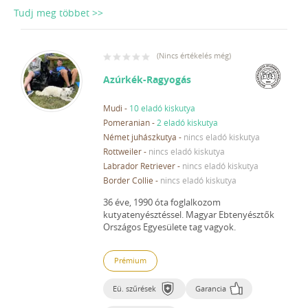
Tudj meg többet >>
(
Nincs értékelés még
)
Azúrkék-Ragyogás
Mudi
-
10 eladó kiskutya
Pomeranian
-
2 eladó kiskutya
Német juhászkutya
-
nincs eladó kiskutya
Rottweiler
-
nincs eladó kiskutya
Labrador Retriever
-
nincs eladó kiskutya
Border Collie
-
nincs eladó kiskutya
36 éve, 1990 óta foglalkozom
kutyatenyésztéssel.
Magyar Ebtenyésztők
Országos Egyesülete tag vagyok.
Prémium
Eü. szűrések
Garancia