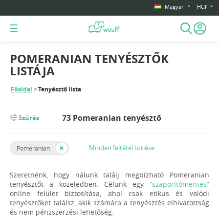
Magyar
HUF
POMERANIAN TENYÉSZTŐK
LISTÁJA
Főoldal
Tenyésztő lista
73 Pomeranian tenyésztő
Szűrés
Minden feltétel törlése
Pomeranian
Szeretnénk, hogy nálunk találj megbízható Pomeranian
tenyésztőt a közeledben. Célunk egy
“szaporítómentes”
online felület biztosítása, ahol csak etikus és valódi
tenyésztőket találsz, akik számára a tenyésztés elhivatottság
és nem pénzszerzési lehetőség.