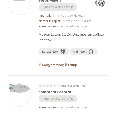
Vörös Villám
Nincs tenyésztő profilja
Japán akita
-
nincs eladó kiskutya
Német kis spitz
-
nincs eladó kiskutya
Pomeranian
-
nincs eladó kiskutya
Magyar Ebtenyésztők Országos Egyesülete
tag vagyok.
Eü. szűrések
Kiállítások
Karcag
Magyarország
(
Nincs értékelés még
)
Sombrero Baccara
Nincs tenyésztő profilja
Pomeranian
-
nincs eladó kiskutya