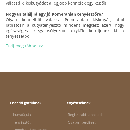
válaszd ki kiskutyádat a legjobb kennelek egyikéből!
Hogyan találj rá egy jó Pomeranian tenyésztőre?
Olyan kennelből válassz Pomeranian kiskutyát, ahol
láthatóan a kutyatenyésztő mindent megtesz azért, hogy
egészséges, kiegyensúlyozott kölykök kerüljenek ki a
tenyészetből.
Tudj meg többet >>
Leendő gazdiknak
Tenyésztőknek
Kutyafajták
Regisztráld kenneled
Tenyésztők
Gyakori kérdések
Tippek a választáshoz