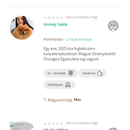
(
Nincs értékelés még
)
Honey Sade
Pomeranian
-
2 eladó kiskutya
Egy éve, 2025 óta foglalkozom
kutyatenyésztéssel.
Magyar Ebtenyésztők
Országos Egyesülete tag vagyok.
Eü. szűrések
Garancia
Kiállítások
Mór
Magyarország
(
Nincs értékelés még
)