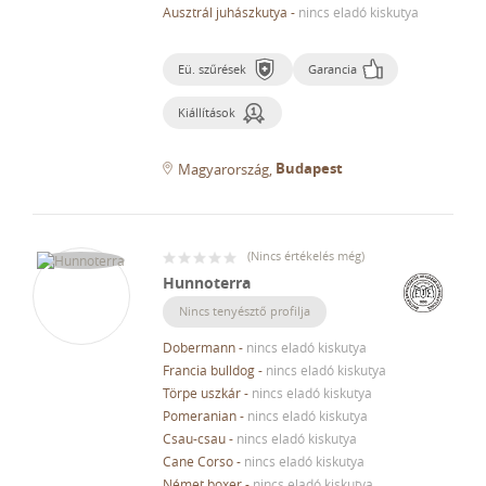
Ausztrál juhászkutya
-
nincs eladó kiskutya
Eü. szűrések
Garancia
Kiállítások
Budapest
Magyarország
(
Nincs értékelés még
)
Hunnoterra
Nincs tenyésztő profilja
Dobermann
-
nincs eladó kiskutya
Francia bulldog
-
nincs eladó kiskutya
Törpe uszkár
-
nincs eladó kiskutya
Pomeranian
-
nincs eladó kiskutya
Csau-csau
-
nincs eladó kiskutya
Cane Corso
-
nincs eladó kiskutya
Német boxer
-
nincs eladó kiskutya