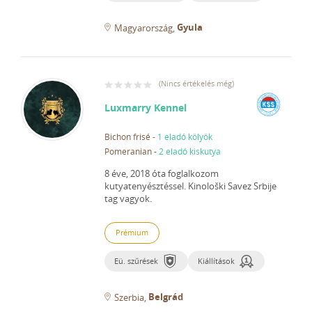
Gyula
Magyarország
(
Nincs értékelés még
)
Luxmarry Kennel
Bichon frisé
-
1 eladó kölyök
Pomeranian
-
2 eladó kiskutya
8 éve, 2018 óta foglalkozom
kutyatenyésztéssel.
Kinološki Savez Srbije
tag vagyok.
Prémium
Eü. szűrések
Kiállítások
Belgrád
Szerbia