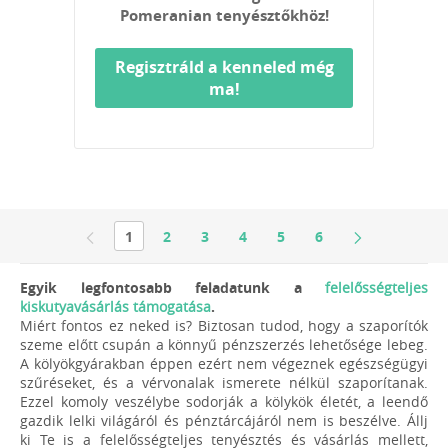
Pomeranian tenyésztőkhöz!
Regisztráld a kenneled még
ma!
1
2
3
4
5
6
Egyik legfontosabb feladatunk a
felelősségteljes
kiskutyavásárlás támogatása
.
Miért fontos ez neked is? Biztosan tudod, hogy a szaporítók
szeme előtt csupán a könnyű pénzszerzés lehetősége lebeg.
A kölyökgyárakban éppen ezért nem végeznek egészségügyi
szűréseket, és a vérvonalak ismerete nélkül szaporítanak.
Ezzel komoly veszélybe sodorják a kölykök életét, a leendő
gazdik lelki világáról és pénztárcájáról nem is beszélve. Állj
ki Te is a felelősségteljes tenyésztés és vásárlás mellett,