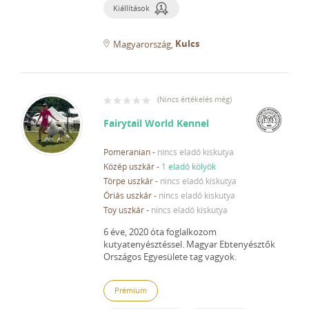
Kiállítások
Kulcs
Magyarország
(
Nincs értékelés még
)
Fairytail World Kennel
Pomeranian
-
nincs eladó kiskutya
Közép uszkár
-
1 eladó kölyök
Törpe uszkár
-
nincs eladó kiskutya
Óriás uszkár
-
nincs eladó kiskutya
Toy uszkár
-
nincs eladó kiskutya
6 éve, 2020 óta foglalkozom
kutyatenyésztéssel.
Magyar Ebtenyésztők
Országos Egyesülete tag vagyok.
Prémium