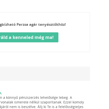
gbízható Perzsa agár tenyésztőkhöz!
ráld a kenneled még ma!
a
.
pán a könnyű pénzszerzés lehetősége lebeg. A
vonalak ismerete nélkül szaporítanak. Ezzel komoly
áról nem is beszélve. Állj ki Te is a felelősségteljes