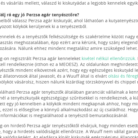
és vásárlás mellett, válaszd ki kiskutyádat a legjobb kennelek egyik
álj rá egy jó Perzsa agár tenyésztőre?
elből válassz Perzsa agár kiskutyát, ahol láthatóan a kutyatenyész
ozott kölykök kerüljenek ki a tenyészetből.
ennelek és a tenyésztők felkészültsége és szakértelme között nagy 
lasztás meghozatalában, épp ezért arra kérünk, hogy szánj elegend
zására. Nálunk ehhez mindent megtalálsz amire szükséged lehet.
g-on regisztrált Perzsa agár kenneleket
kivétel nélkül ellenőrizzük
.
kell rendelkeznie (itthon ez a MEOESZ). Az oldalunkon meghirdetett
yésztők mindent elkövetnek azért, hogy egy egészséges kiskutyád le
z állatorvosok által javasolt, és a Wuuff által is elvárt
oltási és fére
a kölyköt vásárolsz, hiszen nálunk kizárólag törzskönyvvel és chippe
lálható Perzsa agár tenyésztők általában garanciát vállalnak a kenn
nél a tenyészkutyák egészségügyi szűrésekkel is rendelkeznek, a k
tt egy jó kennelben a kölykök mindent megkapnak ahhoz, hogy min
k, ezzel is elősegítve a könnyű alkalmazkodást az új családhoz. Hog
információkat is megtalálhatod a tenyésztő bemutatkozásánál.
g-on hirdető Perzsa agár tenyésztőktől elvárjuk, hogy minden eset
e, hogy a hirdetés valódiságát ellenőrizze. A Wuuff nem vállal gara
k valódiságáért. Az eladásra kínált kiskutyák egészségügyi állapotá