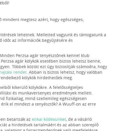
éből!
tő mindent megtesz azért, hogy egészséges,
eltérések lehetnek. Melletted vagyunk és támogatunk a
ő időt az információk begyűjtésére és
 Minden Perzsa agár tenyésztőnek kennel klub
 Perzsa agár kölykök esetében biztos lehetsz benne,
gyen. Többek között ezt úgy biztosítják számodra, hogy
ghajtási rendet
. Abban is biztos lehetsz, hogy valóban
l rendelkező kölykök hirdethetőek meg.
elből kikerülő kölykökre. A felelősségteljes
iállítási és munkaversenyes eredmények mellett.
d fizikailag, mind szellemileg egészségesen
y érik el mindezt a tenyésztők? A Wuuff-on az erre
ben betartsák az
etikai kódexünket
, de a vásárló
nciát a hirdetések tartalmáért és az abban szereplő
ra, valamint a fajtasztenderdnek való megfelelésre