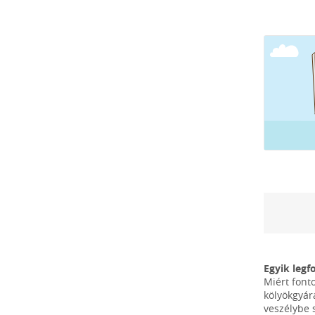
Egyik leg
Miért font
kölyökgyár
veszélybe s