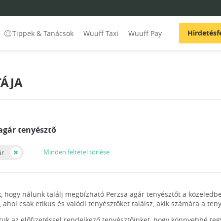
Hirdetésf
Tippek & Tanácsok
Wuuff Taxi
Wuuff Pay
TÁJA
 agár tenyésztő
Minden feltétel törlése
ár
, hogy nálunk találj megbízható Perzsa agár tenyésztőt a közeledb
, ahol csak etikus és valódi tenyésztőket találsz, akik számára a t
ltuk az előfizetéssel rendelkező tenyésztőinket, hogy könnyebbé te