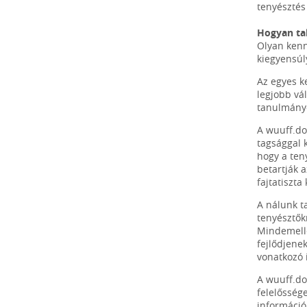
tenyésztés 
Hogyan tal
Olyan kenn
kiegyensúly
Az egyes k
legjobb vá
tanulmányo
A wuuff.do
tagsággal 
hogy a ten
betartják a
fajtatiszt
A nálunk ta
tenyésztők
Mindemelle
fejlődjene
vonatkozó 
A wuuff.do
felelősség
információ