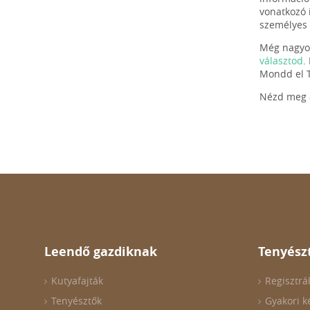
vonatkozó 
személyes 
Még nagyob
választod
.
Mondd el T
Nézd meg a
Leendő gazdiknak
Tenyész
Kutyafajták
Regisztrá
Tenyésztők
Gyakori k