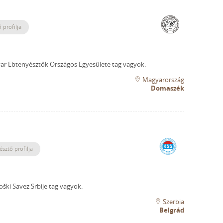
 profilja
r Ebtenyésztők Országos Egyesülete tag vagyok.
Magyarország
Domaszék
észtő profilja
oški Savez Srbije tag vagyok.
Szerbia
Belgrád