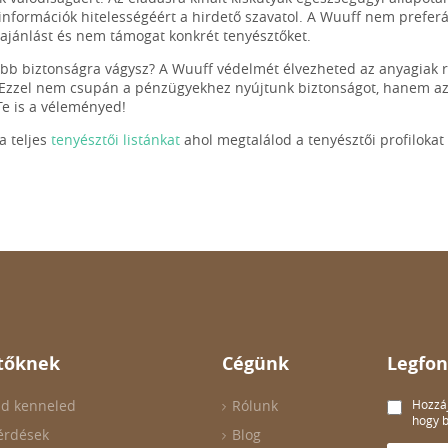
információk hitelességéért a hirdető szavatol. A Wuuff nem prefe
ajánlást és nem támogat konkrét tenyésztőket.
b biztonságra vágysz? A Wuuff védelmét élvezheted az anyagiak r
 Ezzel nem csupán a pénzügyekhez nyújtunk biztonságot, hanem az o
e is a véleményed!
 teljes
tenyésztői listánkat
ahol megtalálod a tenyésztői profilokat 
tőknek
Cégünk
Legfon
ld kenneled
Rólunk
Hozzáj
hogy b
érdések
Blog