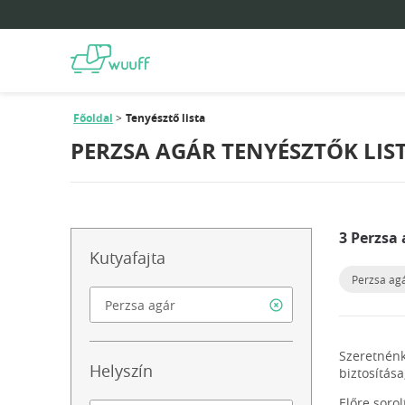
Főoldal
Tenyésztő lista
PERZSA AGÁR TENYÉSZTŐK LIS
3 Perzsa
Kutyafajta
Perzsa ag
Szeretnénk
Helyszín
biztosítása
Előre soro