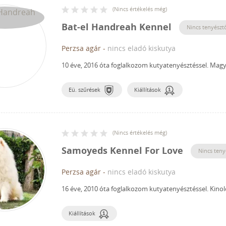
(
Nincs értékelés még
)
Bat-el Handreah Kennel
Nincs tenyésztő
Perzsa agár
-
nincs eladó kiskutya
10 éve, 2016 óta foglalkozom kutyatenyésztéssel.
Magya
Eü. szűrések
Kiállítások
(
Nincs értékelés még
)
Samoyeds Kennel For Love
Nincs teny
Perzsa agár
-
nincs eladó kiskutya
16 éve, 2010 óta foglalkozom kutyatenyésztéssel.
Kinol
Kiállítások