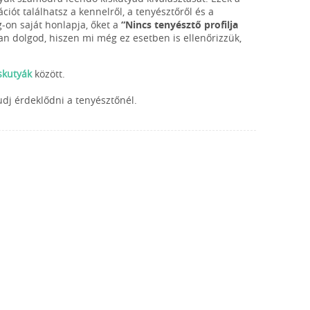
iót találhatsz a kennelről, a tenyésztőről és a
g-on saját honlapja, őket a
“Nincs tenyésztő profilja
van dolgod, hiszen mi még ez esetben is ellenőrizzük,
skutyák
között.
udj érdeklődni a tenyésztőnél.