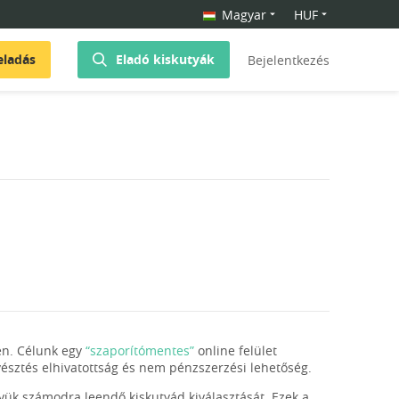
Magyar
HUF
eladás
Eladó kiskutyák
Bejelentkezés
en. Célunk egy
“szaporítómentes”
online felület
enyésztés elhivatottság és nem pénzszerzési lehetőség.
gyük számodra leendő kiskutyád kiválasztását. Ezek a