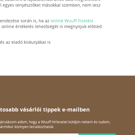
rál egyes tenyésztőket másokkal szemben, nem tesz
endezése során is, ha az
online Wuuff Fizetést
nline értékelés lehetőségét is megnyitjuk előtted.
és az eladó kiskutyákat is.
tosabb vásárlói tippek e-mailben
árulásom adom, hogy a Wuuff hírlevelet küldjön nekem és tudom,
ármikor könnyen leiratkozhatok.