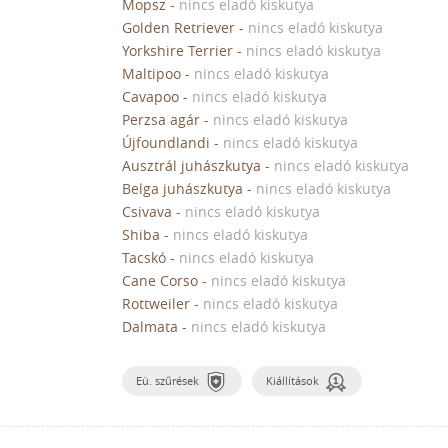
Mopsz
-
nincs eladó kiskutya
Golden Retriever
-
nincs eladó kiskutya
Yorkshire Terrier
-
nincs eladó kiskutya
Maltipoo
-
nincs eladó kiskutya
Cavapoo
-
nincs eladó kiskutya
Perzsa agár
-
nincs eladó kiskutya
Újfoundlandi
-
nincs eladó kiskutya
Ausztrál juhászkutya
-
nincs eladó kiskutya
Belga juhászkutya
-
nincs eladó kiskutya
Csivava
-
nincs eladó kiskutya
Shiba
-
nincs eladó kiskutya
Tacskó
-
nincs eladó kiskutya
Cane Corso
-
nincs eladó kiskutya
Rottweiler
-
nincs eladó kiskutya
Dalmata
-
nincs eladó kiskutya
Eü. szűrések
Kiállítások