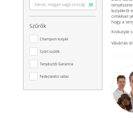
tenyészete
kutyákról 
cimkével j
hogy a ten
Szűrők
Kiskutyát 
Champion kutyák
Vásárlás e
Szűrt szülők
Tenyésztői Garancia
Fedeztetést vállal