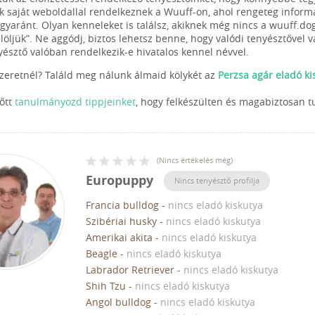
k saját weboldallal rendelkeznek a Wuuff-on, ahol rengeteg informác
egyaránt. Olyan kenneleket is találsz, akiknek még nincs a wuuff.do
elöljük”. Ne aggódj, biztos lehetsz benne, hogy valódi tenyésztővel 
yésztő valóban rendelkezik-e hivatalos kennel névvel.
szeretnél? Találd meg nálunk álmaid kölykét az
Perzsa agár eladó ki
lőtt
tanulmányozd tippjeinket
, hogy felkészülten és magabiztosan t
(
Nincs értékelés még
)
Europuppy
Nincs tenyésztő profilja
Francia bulldog
-
nincs eladó kiskutya
Szibériai husky
-
nincs eladó kiskutya
Amerikai akita
-
nincs eladó kiskutya
Beagle
-
nincs eladó kiskutya
Labrador Retriever
-
nincs eladó kiskutya
Shih Tzu
-
nincs eladó kiskutya
Angol bulldog
-
nincs eladó kiskutya