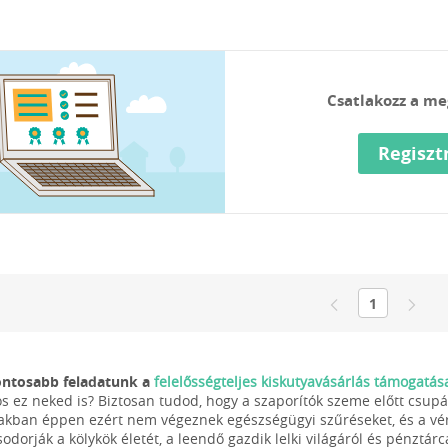
Csatlakozz a me
Regiszt
1
fontosabb feladatunk a
felelősségteljes kiskutyavásárlás támogatás
os ez neked is? Biztosan tudod, hogy a szaporítók szeme előtt csu
akban éppen ezért nem végeznek egészségügyi szűréseket, és a vér
odorják a kölykök életét, a leendő gazdik lelki világáról és pénztárcáj