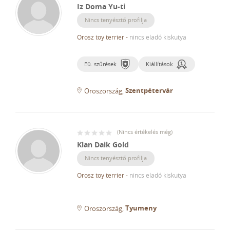
Iz Doma Yu-ti
Nincs tenyésztő profilja
Orosz toy terrier
-
nincs eladó kiskutya
Eü. szűrések
Kiállítások
Szentpétervár
Oroszország
(
Nincs értékelés még
)
Klan Daik Gold
Nincs tenyésztő profilja
Orosz toy terrier
-
nincs eladó kiskutya
Tyumeny
Oroszország