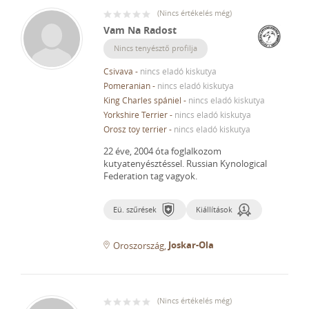
(
Nincs értékelés még
)
Vam Na Radost
Nincs tenyésztő profilja
Csivava
-
nincs eladó kiskutya
Pomeranian
-
nincs eladó kiskutya
King Charles spániel
-
nincs eladó kiskutya
Yorkshire Terrier
-
nincs eladó kiskutya
Orosz toy terrier
-
nincs eladó kiskutya
22 éve, 2004 óta foglalkozom
kutyatenyésztéssel.
Russian Kynological
Federation tag vagyok.
Eü. szűrések
Kiállítások
Joskar-Ola
Oroszország
(
Nincs értékelés még
)