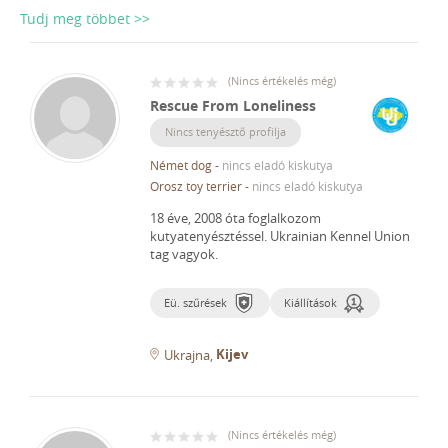
Tudj meg többet >>
(
Nincs értékelés még
)
Rescue From Loneliness
Nincs tenyésztő profilja
Német dog
-
nincs eladó kiskutya
Orosz toy terrier
-
nincs eladó kiskutya
18 éve, 2008 óta foglalkozom
kutyatenyésztéssel.
Ukrainian Kennel Union
tag vagyok.
Eü. szűrések
Kiállítások
Kijev
Ukrajna
(
Nincs értékelés még
)