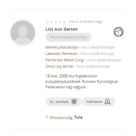
(
Nincs értékelés még
)
List Aus Garten
Nincs tenyésztő profilja
Német juhászkutya
-
nincs eladó kiskutya
Labrador Retriever
-
nincs eladó kiskutya
Pembroke Welsh Corgi
-
nincs eladó kiskutya
Orosz toy terrier
-
nincs eladó kiskutya
18 éve, 2008 óta foglalkozom
kutyatenyésztéssel.
Russian Kynological
Federation tag vagyok.
Eü. szűrések
Kiállítások
Tula
Oroszország