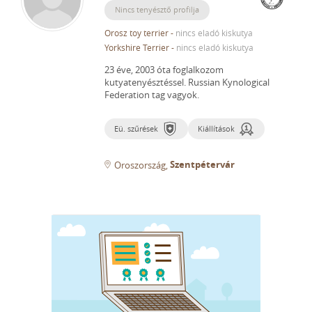
Nincs tenyésztő profilja
Orosz toy terrier
-
nincs eladó kiskutya
Yorkshire Terrier
-
nincs eladó kiskutya
23 éve, 2003 óta foglalkozom
kutyatenyésztéssel.
Russian Kynological
Federation tag vagyok.
Eü. szűrések
Kiállítások
Szentpétervár
Oroszország