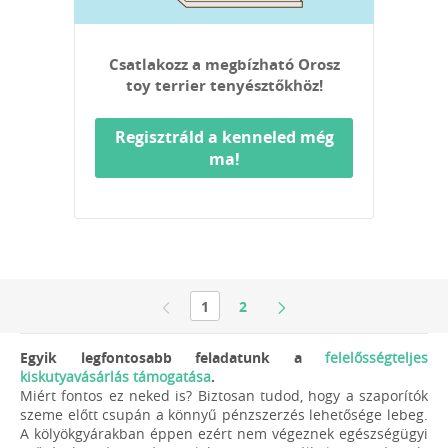
Csatlakozz a megbízható Orosz
toy terrier tenyésztőkhöz!
Regisztráld a kenneled még
ma!
1
2
Egyik legfontosabb feladatunk a
felelősségteljes
kiskutyavásárlás támogatása
.
Miért fontos ez neked is? Biztosan tudod, hogy a szaporítók
szeme előtt csupán a könnyű pénzszerzés lehetősége lebeg.
A kölyökgyárakban éppen ezért nem végeznek egészségügyi