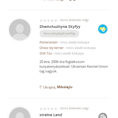
(
Nincs értékelés még
)
Zhemchuzhyna Skyfyy
Nincs tenyésztő profilja
Pomeranian
-
nincs eladó kiskutya
Orosz toy terrier
-
nincs eladó kiskutya
Shih Tzu
-
nincs eladó kiskutya
20 éve, 2006 óta foglalkozom
kutyatenyésztéssel.
Ukrainian Kennel Union
tag vagyok.
Mikolajiv
Ukrajna
(
Nincs értékelés még
)
strelna Lend