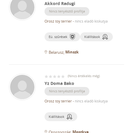
Akkord Radugi
Nincs tenyésztő profilja
Orosz toy terrier
-
nincs eladó kiskutya
Eü. szűrések
Kiállítások
Minszk
Belarusz
(
Nincs értékelés még
)
Yz Doma Bako
Nincs tenyésztő profilja
Orosz toy terrier
-
nincs eladó kiskutya
Kiállítások
Moszkva
Oroszország