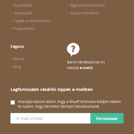
Kutyafajták
Regisztráld kenneled
Tenyésztők
Gyakori kérdések
Tippek a választáshoz
Puppy Match
Cégünk
Rólunk
Bármi kérdésed van írj
Blog
nekünk
e-mailt
Legfontosabb vásárlói tippek e-mailben
Hozzájárulásom adom, hogy a Wuuff hírlevelet küldjön nekem
és tudom, hogy bármikor könnyen leiratkozhatok.
Feliratkozás