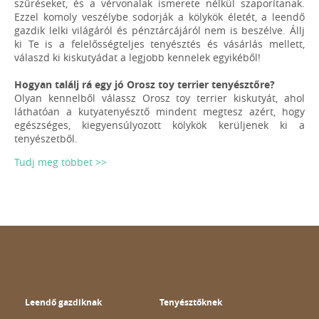
szűréseket, és a vérvonalak ismerete nélkül szaporítanak.
Ezzel komoly veszélybe sodorják a kölykök életét, a leendő
gazdik lelki világáról és pénztárcájáról nem is beszélve. Állj
ki Te is a felelősségteljes tenyésztés és vásárlás mellett,
válaszd ki kiskutyádat a legjobb kennelek egyikéből!
Hogyan találj rá egy jó Orosz toy terrier tenyésztőre?
Olyan kennelből válassz Orosz toy terrier kiskutyát, ahol
láthatóan a kutyatenyésztő mindent megtesz azért, hogy
egészséges, kiegyensúlyozott kölykök kerüljenek ki a
tenyészetből.
Tudj meg többet >>
Leendő gazdiknak
Tenyésztőknek