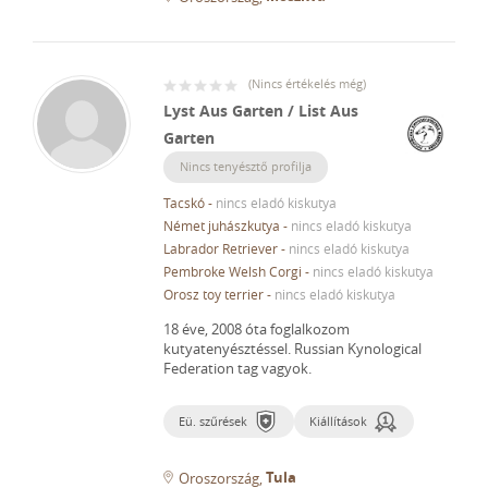
(
Nincs értékelés még
)
Lyst Aus Garten / List Aus
Garten
Nincs tenyésztő profilja
Tacskó
-
nincs eladó kiskutya
Német juhászkutya
-
nincs eladó kiskutya
Labrador Retriever
-
nincs eladó kiskutya
Pembroke Welsh Corgi
-
nincs eladó kiskutya
Orosz toy terrier
-
nincs eladó kiskutya
18 éve, 2008 óta foglalkozom
kutyatenyésztéssel.
Russian Kynological
Federation tag vagyok.
Eü. szűrések
Kiállítások
Tula
Oroszország