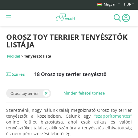
Magyar
HUF
OROSZ TOY TERRIER TENYÉSZTŐK
LISTÁJA
Főoldal
Tenyésztő lista
18 Orosz toy terrier tenyésztő
Szűrés
Minden feltétel törlése
Orosz toy terrier
Szeretnénk, hogy nálunk találj megbízható Orosz toy terrier
tenyésztőt a közeledben. Célunk egy
“szaporítómentes”
online felület biztosítása, ahol csak etikus és valódi
tenyésztőket találsz, akik számára a tenyésztés elhivatottság
és nem pénzszerzési lehetőség.