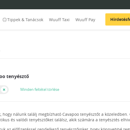
Hirdetésf
Tippek & Tanácsok
Wuuff Taxi
Wuuff Pay
A
oo tenyésztő
Minden feltétel törlése
, hogy nálunk találj megbízható Cavapoo tenyésztőt a közeledben.
etikus és valódi tenyésztőket találsz, akik számára a tenyésztés elh
ltuk az előfizetéssel rendelkező tenyésztőinket, hogy könnyebbé te