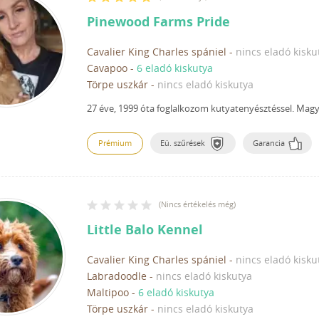
Pinewood Farms Pride
Cavalier King Charles spániel
-
nincs eladó kisku
Cavapoo
-
6 eladó kiskutya
Törpe uszkár
-
nincs eladó kiskutya
27 éve, 1999 óta foglalkozom kutyatenyésztéssel.
Magya
Prémium
Eü. szűrések
Garancia
(
Nincs értékelés még
)
Little Balo Kennel
Cavalier King Charles spániel
-
nincs eladó kisku
Labradoodle
-
nincs eladó kiskutya
Maltipoo
-
6 eladó kiskutya
Törpe uszkár
-
nincs eladó kiskutya