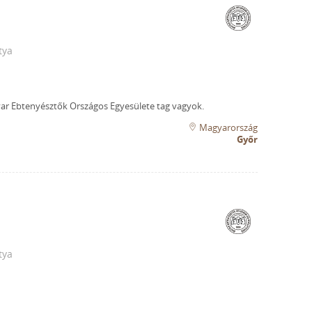
tya
r Ebtenyésztők Országos Egyesülete tag vagyok.
Magyarország
Győr
tya