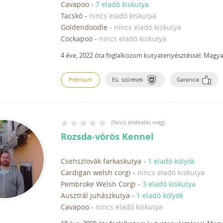
Cavapoo
-
7 eladó kiskutya
Tacskó
-
nincs eladó kiskutya
Goldendoodle
-
nincs eladó kiskutya
Cockapoo
-
nincs eladó kiskutya
4 éve, 2022 óta foglalkozom kutyatenyésztéssel.
Magyar
Prémium
Eü. szűrések
Garancia
(
Nincs értékelés még
)
Rozsda-vörös Kennel
Csehszlovák farkaskutya
-
1 eladó kölyök
Cardigan welsh corgi
-
nincs eladó kiskutya
Pembroke Welsh Corgi
-
3 eladó kiskutya
Ausztrál juhászkutya
-
1 eladó kölyök
Cavapoo
-
nincs eladó kiskutya