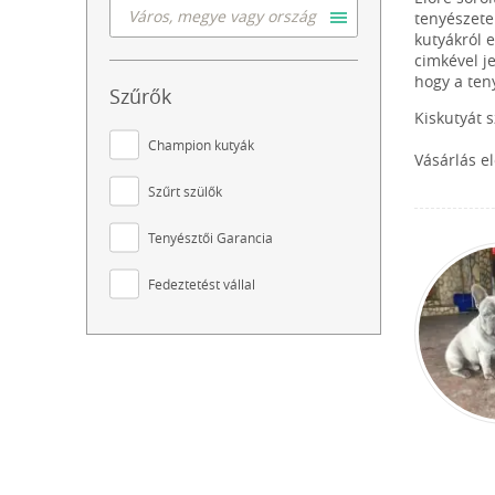
tenyészete
kutyákról 
cimkével j
hogy a ten
Szűrők
Kiskutyát 
Champion kutyák
Vásárlás e
Szűrt szülők
Tenyésztői Garancia
Fedeztetést vállal