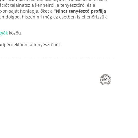
iót találhatsz a kennelről, a tenyésztőről és a
g-on saját honlapja, őket a
“Nincs tenyésztő profilja
van dolgod, hiszen mi még ez esetben is ellenőrizzük,
tyák
között.
udj érdeklődni a tenyésztőnél.