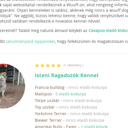
k saját weboldallal rendelkeznek a Wuuff-on, ahol rengeteg informác
egyaránt. Olyan kenneleket is találsz, akiknek még nincs a wuuff.do
elöljük”. Ne aggódj, biztos lehetsz benne, hogy valódi tenyésztővel 
yésztő valóban rendelkezik-e hivatalos kennel névvel.
szeretnél? Találd meg nálunk álmaid kölykét az
Cavapoo eladó kisku
lőtt
tanulmányozd tippjeinket
, hogy felkészülten és magabiztosan t
(
1 vélemény
)
Isteni Ragadozók Kennel
Francia bulldog
-
nincs eladó kiskutya
Maltipoo
-
5 eladó kiskutya
Törpe uszkár
-
nincs eladó kiskutya
Toy uszkár
-
nincs eladó kiskutya
Yorkshire Terrier
-
nincs eladó kiskutya
Biewer Terrier
-
nincs eladó kiskutya
Amerikai Bully - Exotic
-
1 eladó kölyök