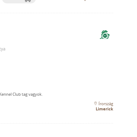
tya
 Kennel Club tag vagyok.
Írország
Limerick