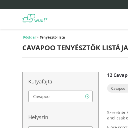
Főoldal
Tenyésztő lista
CAVAPOO TENYÉSZTŐK LISTÁJ
12 Cavap
Kutyafajta
Cavapoo
Szeretnénk
Helyszín
ahol csak 
Előre soro