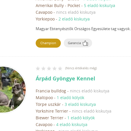
Amerikai Bully - Pocket
-
5 eladó kiskutya
Cavapoo
-
nincs eladó kiskutya
Yorkiepoo
-
2 eladó kiskutya
Magyar Ebtenyésztők Országos Egyesülete tag vagyok.
Champion
Garancia
(
Nincs értékelés még
)
Árpád Gyöngye Kennel
Francia bulldog
-
nincs eladó kiskutya
Maltipoo
-
1 eladó kölyök
Törpe uszkár
-
3 eladó kiskutya
Yorkshire Terrier
-
nincs eladó kiskutya
Biewer Terrier
-
1 eladó kölyök
Cavapoo
-
4 eladó kiskutya