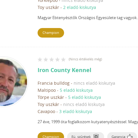
Yorkiepoo
-
nincs eladó kiskutya
Toy uszkár
-
2 eladó kiskutya
Magyar Ebtenyésztők Országos Egyesülete tag vagyok.
Champion
(
Nincs értékelés még
)
Iron County Kennel
Francia bulldog
-
nincs eladó kiskutya
Maltipoo
-
5 eladó kiskutya
Törpe uszkár
-
5 eladó kiskutya
Toy uszkár
-
nincs eladó kiskutya
Cavapoo
-
3 eladó kiskutya
27 éve, 1999 óta foglalkozom kutyatenyésztéssel.
Magya
Champion
Eü. szűrések
Garancia