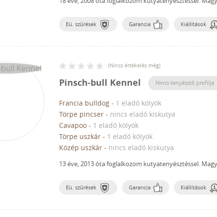
18 éve, 2008 óta foglalkozom kutyatenyésztéssel.
Magya
Eü. szűrések
Garancia
Kiállítások
(
Nincs értékelés még
)
Pinsch-bull Kennel
Nincs tenyésztő profilja
Francia bulldog
-
1 eladó kölyök
Törpe pincser
-
nincs eladó kiskutya
Cavapoo
-
1 eladó kölyök
Törpe uszkár
-
1 eladó kölyök
Közép uszkár
-
nincs eladó kiskutya
13 éve, 2013 óta foglalkozom kutyatenyésztéssel.
Magya
Eü. szűrések
Garancia
Kiállítások