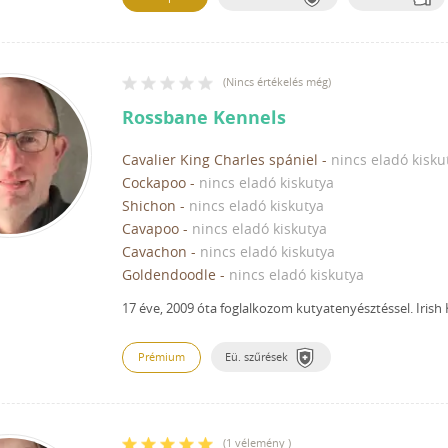
(
Nincs értékelés még
)
Rossbane Kennels
Cavalier King Charles spániel
-
nincs eladó kisku
Cockapoo
-
nincs eladó kiskutya
Shichon
-
nincs eladó kiskutya
Cavapoo
-
nincs eladó kiskutya
Cavachon
-
nincs eladó kiskutya
Goldendoodle
-
nincs eladó kiskutya
17 éve, 2009 óta foglalkozom kutyatenyésztéssel.
Irish
Prémium
Eü. szűrések
(
1 vélemény
)