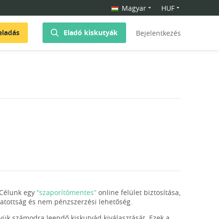
Magyar
HUF
eladás
Eladó kiskutyák
Bejelentkezés
 Célunk egy
“szaporítómentes”
online felület biztosítása,
ivatottság és nem pénzszerzési lehetőség.
gyük számodra leendő kiskutyád kiválasztását. Ezek a