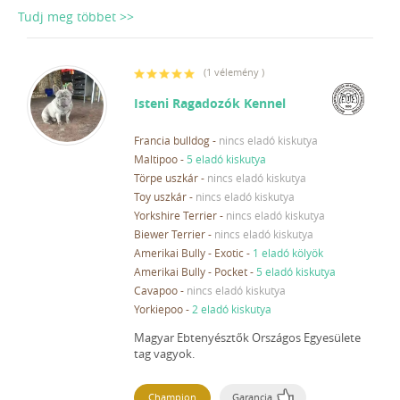
Tudj meg többet >>
(
1 vélemény
)
Isteni Ragadozók Kennel
Francia bulldog
-
nincs eladó kiskutya
Maltipoo
-
5 eladó kiskutya
Törpe uszkár
-
nincs eladó kiskutya
Toy uszkár
-
nincs eladó kiskutya
Yorkshire Terrier
-
nincs eladó kiskutya
Biewer Terrier
-
nincs eladó kiskutya
Amerikai Bully - Exotic
-
1 eladó kölyök
Amerikai Bully - Pocket
-
5 eladó kiskutya
Cavapoo
-
nincs eladó kiskutya
Yorkiepoo
-
2 eladó kiskutya
Magyar Ebtenyésztők Országos Egyesülete
tag vagyok.
Champion
Garancia