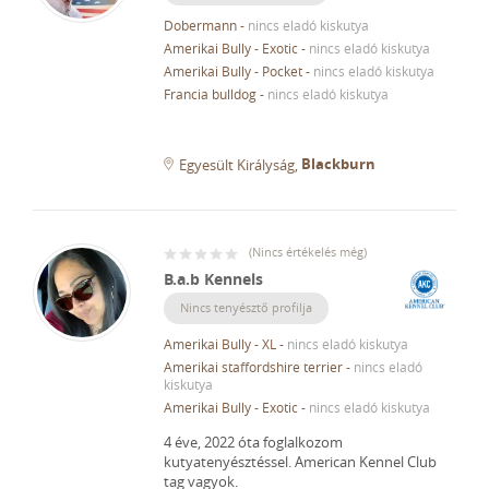
Dobermann
-
nincs eladó kiskutya
Amerikai Bully - Exotic
-
nincs eladó kiskutya
Amerikai Bully - Pocket
-
nincs eladó kiskutya
Francia bulldog
-
nincs eladó kiskutya
Blackburn
Egyesült Királyság
(
Nincs értékelés még
)
B.a.b Kennels
Nincs tenyésztő profilja
Amerikai Bully - XL
-
nincs eladó kiskutya
Amerikai staffordshire terrier
-
nincs eladó
kiskutya
Amerikai Bully - Exotic
-
nincs eladó kiskutya
4 éve, 2022 óta foglalkozom
kutyatenyésztéssel.
American Kennel Club
tag vagyok.