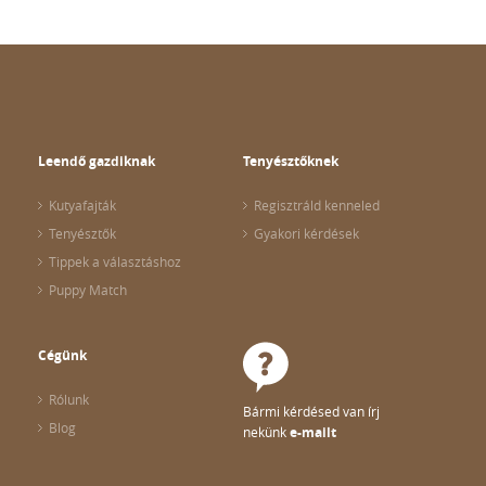
Leendő gazdiknak
Tenyésztőknek
Kutyafajták
Regisztráld kenneled
Tenyésztők
Gyakori kérdések
Tippek a választáshoz
Puppy Match
Cégünk
Rólunk
Bármi kérdésed van írj
Blog
nekünk
e-mailt