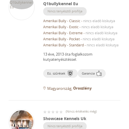
Q1bullykennel Eu
Nincs tenyésztő profilja
Amerikai Bully - Classic
-
nincs eladó kiskutya
Amerikai Bully - Exotic
-
nincs eladó kiskutya
Amerikai Bully - Extreme
-
nincs eladó kiskutya
Amerikai Bully - Pocket
-
nincs eladó kiskutya
Amerikai Bully - Standard
-
nincs eladó kiskutya
13 éve, 2013 óta foglalkozom
kutyatenyésztéssel.
Eü. szűrések
Garancia
Oroszlány
Magyarország
(
Nincs értékelés még
)
Showcase Kennels Uk
Nincs tenyésztő profilja