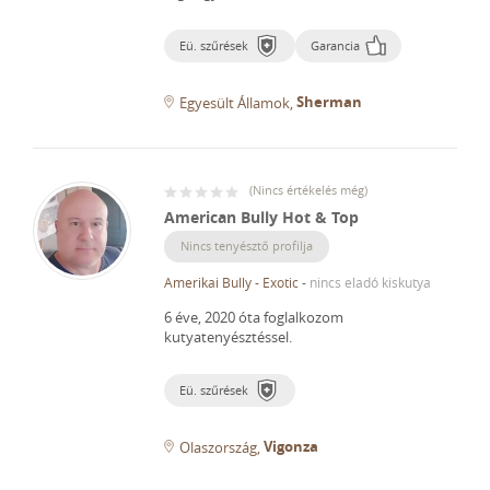
Eü. szűrések
Garancia
Sherman
Egyesült Államok
(
Nincs értékelés még
)
American Bully Hot & Top
Nincs tenyésztő profilja
Amerikai Bully - Exotic
-
nincs eladó kiskutya
6 éve, 2020 óta foglalkozom
kutyatenyésztéssel.
Eü. szűrések
Vigonza
Olaszország