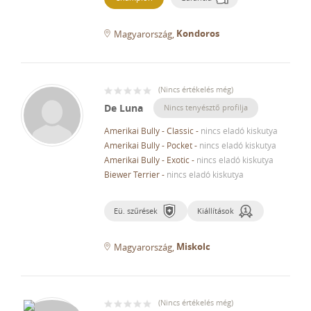
Kondoros
Magyarország
(
Nincs értékelés még
)
De Luna
Nincs tenyésztő profilja
Amerikai Bully - Classic
-
nincs eladó kiskutya
Amerikai Bully - Pocket
-
nincs eladó kiskutya
Amerikai Bully - Exotic
-
nincs eladó kiskutya
Biewer Terrier
-
nincs eladó kiskutya
Eü. szűrések
Kiállítások
Miskolc
Magyarország
(
Nincs értékelés még
)