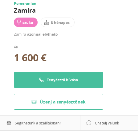
Pomeranian
Zamira
szuka
8 hónapos
Zamira
azonnal elvihető
ÁR
1 600 €
Tenyésztő hívása
Üzenj a tenyésztőnek
Segíthetünk a szállításban?
Chatelj velünk