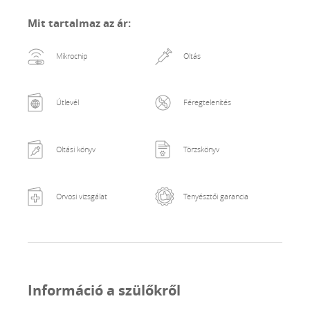
rendszeres féreghajtással - adásvételi szerződéssel
Mit tartalmaz az ár
:
költözhet új otthonába szerető, felelősségteljes gazdit
keresünk, ahol megbecsült családtag lesz
Mikrochip
Oltás
Útlevél
Féregtelenítés
Oltási könyv
Törzskönyv
Orvosi vizsgálat
Tenyésztői garancia
Információ a szülőkről