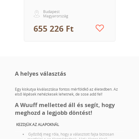
Budapest
Magyarország
655 226 Ft
A helyes választás
Egy kiskutya kiválasztása fontos mérföldkő az életedben. Az
első lépések nehézkesek lehetnek, de sose add fel!
A Wuuff melletted áll és segít, hogy
meghozd a legjobb döntést!
KEZDJÜK AZ ALAPOKNÁL
Győződj meg róla, hogy a választott fajta biztosan
megfelel-e az életmódodnak. Aktív életet élsz?