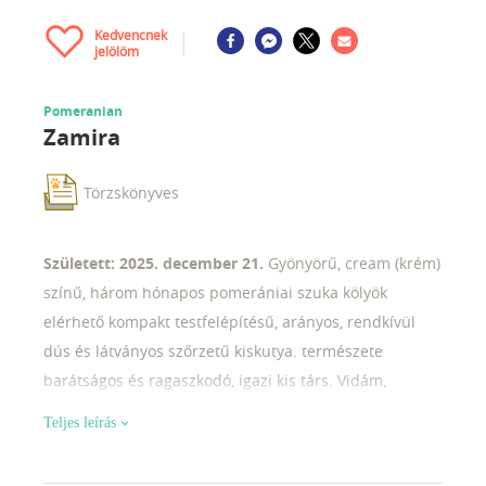
Kedvencnek
jelölöm
Pomeranian
Zamira
Törzskönyves
Született: 2025. december 21.
Gyönyörű, cream (krém)
színű, három hónapos pomerániai szuka kölyök
elérhető kompakt testfelépítésű, arányos, rendkívül
dús és látványos szőrzetű kiskutya. természete
barátságos és ragaszkodó, igazi kis társ. Vidám,
érdeklődő, könnyen alkalmazkodik.korának
Teljes leírás
megfelelően játékos, ugyanakkor kiegyensúlyozott. -
törzskönyvezett - korának megfelelő oltásokkal és