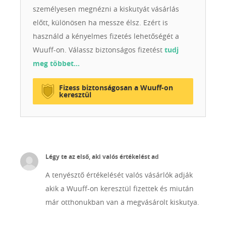
személyesen megnézni a kiskutyát vásárlás
előtt, különösen ha messze élsz. Ezért is
használd a kényelmes fizetés lehetőségét a
Wuuff-on. Válassz biztonságos fizetést
tudj
meg többet…
Fizess biztonságosan a Wuuff-on
keresztül
Légy te az első, aki valós értékelést ad
A tenyésztő értékelését valós vásárlók adják
akik a Wuuff-on keresztül fizettek és miután
már otthonukban van a megvásárolt kiskutya.