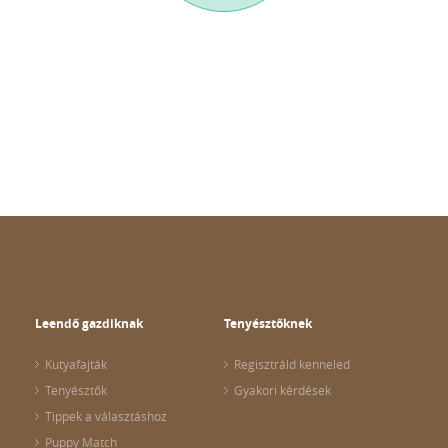
Leendő gazdiknak
Tenyésztőknek
Kutyafajták
Regisztráld kenneled
Tenyésztők
Gyakori kérdések
Tippek a választáshoz
Puppy Match