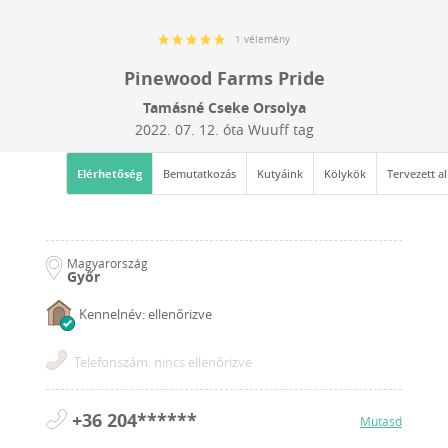
1 vélemény
Pinewood Farms Pride
Tamásné Cseke Orsolya
2022. 07. 12.
óta Wuuff tag
Elérhetőség
Bemutatkozás
Kutyáink
Kölykök
Tervezett a
Magyarország
Győr
Kennelnév: ellenőrizve
Telefonszám: nincs ellenőrizve
+36 204******
Mutasd