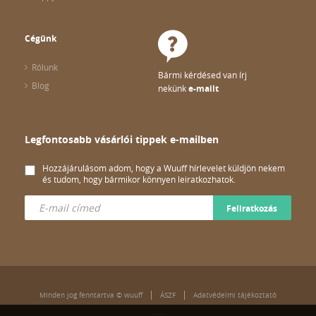
Cégünk
Rólunk
Bármi kérdésed van írj
Blog
nekünk
e-mailt
Legfontosabb vásárlói tippek e-mailben
Hozzájárulásom adom, hogy a Wuuff hírlevelet küldjön nekem
és tudom, hogy bármikor könnyen leiratkozhatok.
Feliratkozás
Minden jog fenntartva © wuuff
ÁSZF
Adatvédelmi tájékoztató