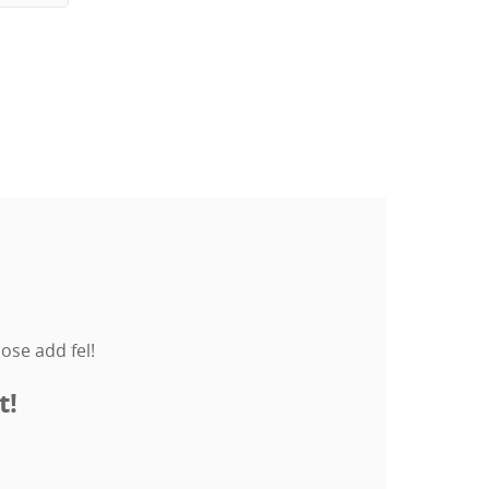
ose add fel!
t!