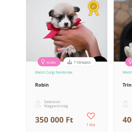
szuka
7 hónapos
Welsh Corgi Pembroke
Welsh
Robin
Trin
Debrecen
Magyarország
350 000 Ft
40
1 like