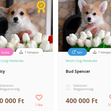
szuka
7 hónapos
kan
7 hónapo
 Corgi Pembroke
Welsh Corgi Pembroke
ity
Bud Spencer
Debrecen
Debrecen
Magyarország
Magyarország
0 000 Ft
400 000 Ft
1 like
3 