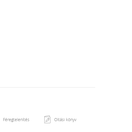
Féregtelenítés
Oltási könyv