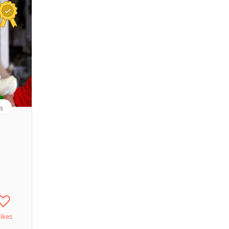
s
likes