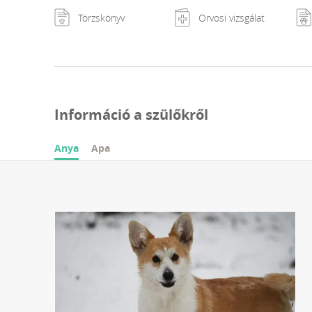
Törzskönyv
Orvosi vizsgálat
Információ a szülőkről
Anya
Apa