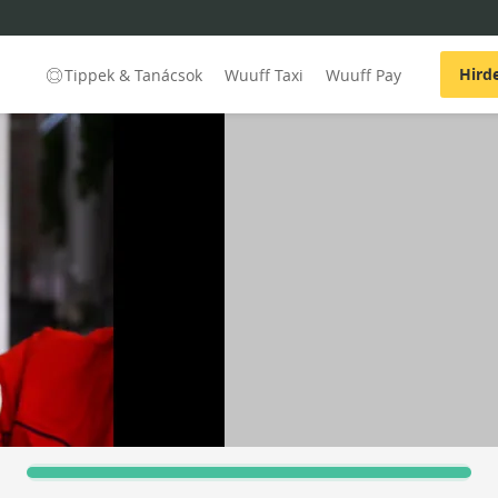
Hird
Tippek & Tanácsok
Wuuff Taxi
Wuuff Pay