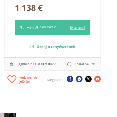
1 138 €
+36 204******
Mutasd
Üzenj a tenyésztőnek
Segíthetünk a szállításban?
Chatelj velünk
Kedvencnek
Megosztás
jelölöm