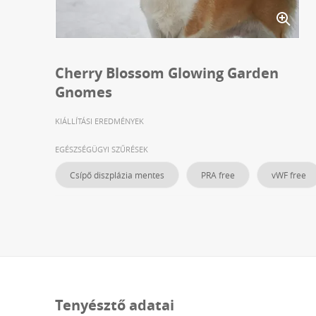
Cherry Blossom Glowing Garden
Gnomes
KIÁLLÍTÁSI EREDMÉNYEK
EGÉSZSÉGÜGYI SZŰRÉSEK
Csípő diszplázia mentes
PRA free
vWF free
Tenyésztő adatai