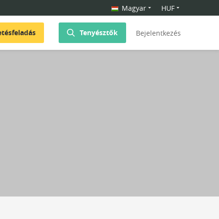
Magyar
HUF
etésfeladás
Tenyésztők
Bejelentkezés