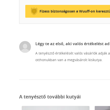
Fizess biztonságosan a Wuuff-on keresztü
Légy te az első, aki valós értékelést ad
A tenyésztő értékelését valós vásárlók adják 
otthonukban van a megvásárolt kiskutya.
A tenyésztő további kutyái