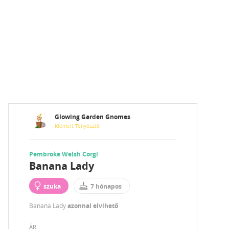
Glowing Garden Gnomes
Kiemelt Tenyésztő
Pembroke Welsh Corgi
Banana Lady
szuka
7 hónapos
Banana Lady
azonnal elvihető
ÁR