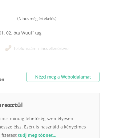
(
Nincs még értékelés
)
01. 02.
óta Wuuff tag
Telefonszám: nincs ellenőrizve
Nézd meg a Weboldalamat
en
eresztül
incs mindig lehetőség személyesen
messze élsz. Ezért is használd a kényelmes
 fizetést
tudj meg többet…