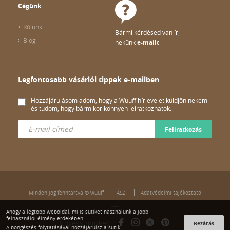
Cégünk
Rólunk
Bármi kérdésed van írj
Blog
nekünk
e-mailt
Legfontosabb vásárlói tippek e-mailben
Hozzájárulásom adom, hogy a Wuuff hírlevelet küldjön nekem
és tudom, hogy bármikor könnyen leiratkozhatok.
Feliratkozás
Minden jog fenntartva © wuuff
ÁSZF
Adatvédelmi tájékoztató
Ahogy a legtöbb weboldal, mi is sütiket használunk a jobb
felhasználói élmény érdekében.
Kövess minket:
Bezárás
A böngészés folytatásával hozzájárulsz a sütik