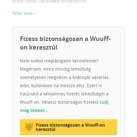
orosz, ukrán vonalakkal tenyésztünk
Teljes leírás
Fizess biztonságosan a Wuuff-
on keresztül
Nem tudod meglátogatni kennelemet?
Megértem, nincs mindig lehetőség
személyesen megnézni a kiskutyát vásárlás
előtt, különösen ha messze élsz. Ezért is
használd a kényelmes fizetés lehetőségét a
Wuuff-on. Válassz biztonságos fizetést
tudj
meg többet…
Fizess biztonságosan a Wuuff-on
keresztül