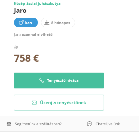
Közép-ázsiai juhászkutya
Jaro
kan
8 hónapos
Jaro
azonnal elvihető
ÁR
758 €
Tenyésztő hívása
Üzenj a tenyésztőnek
Segíthetünk a szállításban?
Chatelj velünk