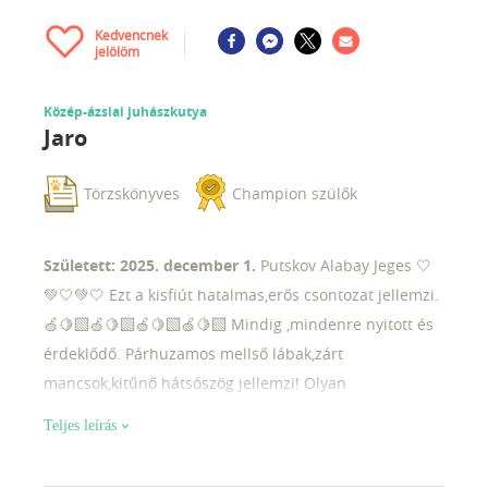
Kedvencnek
jelölöm
Közép-ázsiai juhászkutya
Jaro
Törzskönyves
Champion szülők
Született: 2025. december 1.
Putskov Alabay Jeges 🤍
💚🤍💚🤍 Ezt a kisfiút hatalmas,erős csontozat jellemzi.
🍏🍋‍🟩🍏🍋‍🟩🍏🍋‍🟩🍏🍋‍🟩 Mindig ,mindenre nyitott és
érdeklődő. Párhuzamos mellső lábak,zárt
mancsok,kitűnő hátsószög jellemzi! Olyan
szolgacsaládot keres ahol nagy mozgásteret és
Teljes leírás
őrizendő területet biztosítanak számára!🥦🫒🥦🫒🥦🫒
Szerződés,törzskönyv,chip,oltások.stb ☎️📲Minden