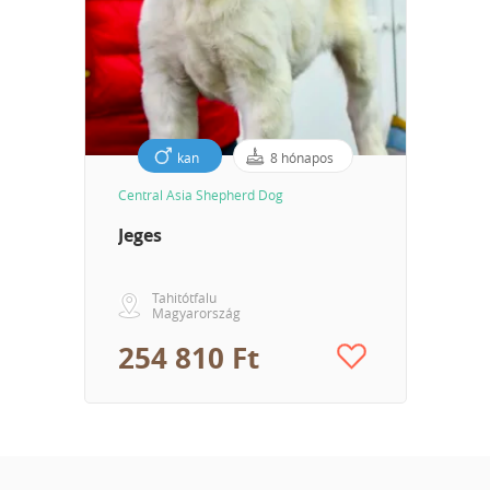
kan
8 hónapos
Central Asia Shepherd Dog
Jeges
Tahitótfalu
Magyarország
254 810 Ft