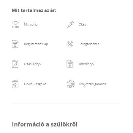
nemű érdeklődés iránta privát üzenetben és telefonon
Mit tartalmaz az ár
:
lehetséges🤍💚🤍💚🤍💚🤍💚🤍💚
Mikrochip
Oltás
Regisztrációs lap
Féregtelenítés
Oltási könyv
Törzskönyv
Orvosi vizsgálat
Tenyésztői garancia
Információ a szülőkről