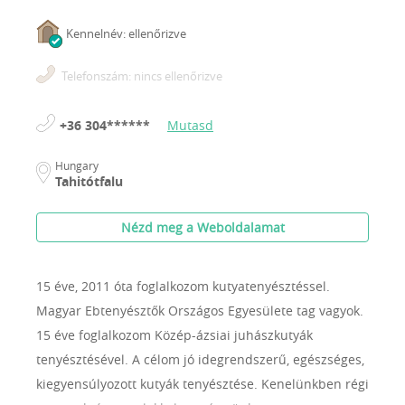
Kennelnév: ellenőrizve
Telefonszám: nincs ellenőrizve
+36 304******
Mutasd
Hungary
Tahitótfalu
Nézd meg a Weboldalamat
15 éve, 2011 óta foglalkozom kutyatenyésztéssel.
Magyar Ebtenyésztők Országos Egyesülete tag vagyok.
15 éve foglalkozom Közép-ázsiai juhászkutyák
tenyésztésével. A célom jó idegrendszerű, egészséges,
kiegyensúlyozott kutyák tenyésztése. Kenelünkben régi