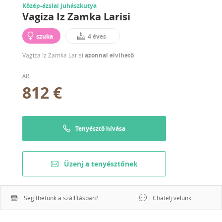
Közép-ázsiai juhászkutya
Vagiza Iz Zamka Larisi
szuka
4 éves
Vagiza Iz Zamka Larisi
azonnal elvihető
ÁR
812 €
Tenyésztő hívása
Üzenj a tenyésztőnek
Segíthetünk a szállításban?
Chatelj velünk