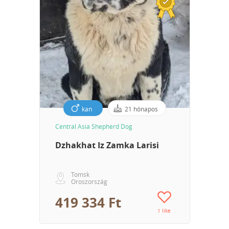
kan
21 hónapos
Central Asia Shepherd Dog
Dzhakhat Iz Zamka Larisi
Tomsk
Oroszország
419 334 Ft
1 like