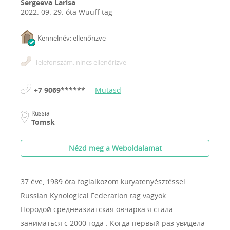
Sergeeva Larisa
2022. 09. 29.
óta Wuuff tag
Kennelnév: ellenőrizve
Telefonszám: nincs ellenőrizve
+7 9069******
Mutasd
Russia
Tomsk
Nézd meg a Weboldalamat
37 éve, 1989 óta foglalkozom kutyatenyésztéssel.
Russian Kynological Federation tag vagyok.
Породой среднеазиатская овчарка я стала
заниматься с 2000 года . Когда первый раз увидела