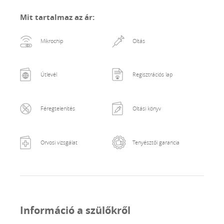
Mit tartalmaz az ár
:
Mikrochip
Oltás
Útlevél
Regisztrációs lap
Féregtelenítés
Oltási könyv
Orvosi vizsgálat
Tenyésztői garancia
Információ a szülőkről