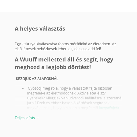
A helyes választás
Egy kiskutya kiválasztása fontos mérföldkő az életedben. Az
első lépések nehézkesek lehetnek, de sose add fel!
A Wuuff melletted áll és segít, hogy
meghozd a legjobb döntést!
KEZDJÜK AZ ALAPOKNÁL
Győződj meg róla, hogy a választott fajta biztosan
megfelel-e az életmódodnak. Aktív életet élsz?
Gyerekek? Allergia? Van udvarod? Kiállításra is szeretnél
járni? Ezek és ehhez hasonló kérdések segítenek
megválaszolni, hogy biztosan a megfelelő
kutyafajtát
választottad-e.
Tájékozódj a választott fajta egészségügyi problémáiról
Teljes leírás
és olyan szülőktől válassz kölyköt akik megfelelő
egészségügyi szűrésekkel rendelkeznek.
Nézd meg a szülők fotóját és kiállítási eredményeit is!