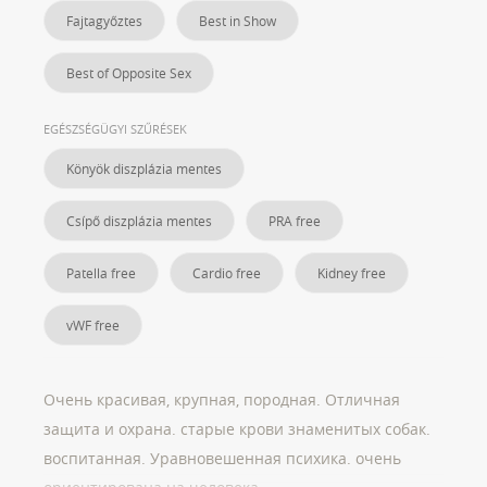
Fajtagyőztes
Best in Show
Best of Opposite Sex
EGÉSZSÉGÜGYI SZŰRÉSEK
Könyök diszplázia mentes
Csípő diszplázia mentes
PRA free
Patella free
Cardio free
Kidney free
vWF free
Очень красивая, крупная, породная. Отличная
защита и охрана. старые крови знаменитых собак.
воспитанная. Уравновешенная психика. очень