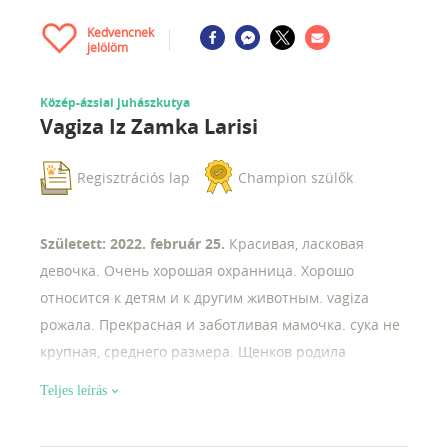
Kedvencnek
jelölöm
Közép-ázsiai juhászkutya
Vagiza Iz Zamka Larisi
Regisztrációs lap
Champion szülők
Született: 2022. február 25.
Красивая, ласковая
девочка. Очень хорошая охранница. Хорошо
относится к детям и к другим животным. vagiza
рожала. Прекрасная и заботливая мамочка. сука не
крупная, среднего размера. Щенков родила
крупных, коститстых, мощных. все собаки в нашем
Teljes leírás
питомнике воспитаны. очень человеко -
ориентированы. доставка в любую точку мира.