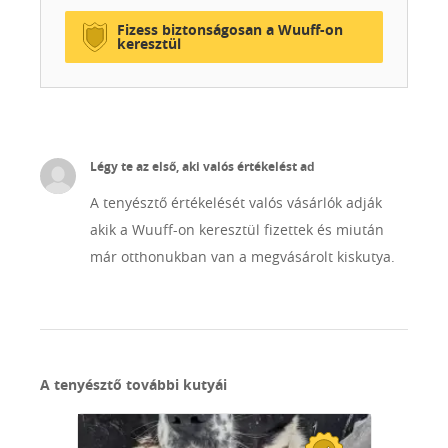
Fizess biztonságosan a Wuuff-on
keresztül
Légy te az első, aki valós értékelést ad
A tenyésztő értékelését valós vásárlók adják
akik a Wuuff-on keresztül fizettek és miután
már otthonukban van a megvásárolt kiskutya.
A tenyésztő további kutyái