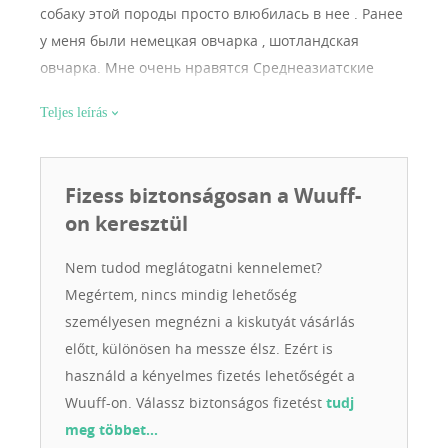
собаку этой породы просто влюбилась в нее . Ранее
у меня были немецкая овчарка , шотландская
овчарка. Мне очень нравятся Среднеазиатские
овчарки . Я с большой любовью отношусь к своим
Teljes leírás
собакам. Уделяю для них время. С 2005 года
занимаюсь йоркширскими терьерами и чихуахуа .
Мне нравятся эти маленькие пушистые,
Fizess biztonságosan a Wuuff-
бесстрашные и смелые собачки . Они такие
on keresztül
смешные и забавные .
Nem tudod meglátogatni kennelemet?
Megértem, nincs mindig lehetőség
személyesen megnézni a kiskutyát vásárlás
előtt, különösen ha messze élsz. Ezért is
használd a kényelmes fizetés lehetőségét a
Wuuff-on. Válassz biztonságos fizetést
tudj
meg többet…