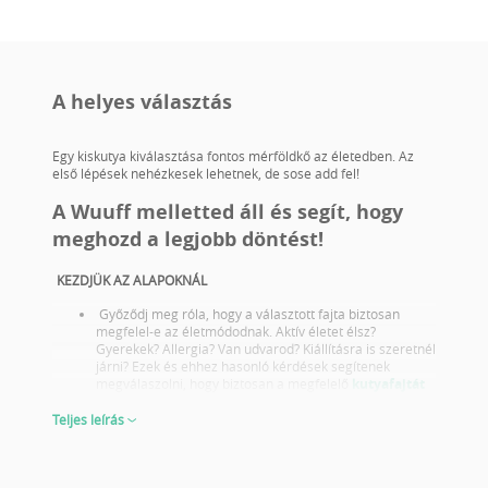
A helyes választás
Egy kiskutya kiválasztása fontos mérföldkő az életedben. Az
első lépések nehézkesek lehetnek, de sose add fel!
A Wuuff melletted áll és segít, hogy
meghozd a legjobb döntést!
KEZDJÜK AZ ALAPOKNÁL
Győződj meg róla, hogy a választott fajta biztosan
megfelel-e az életmódodnak. Aktív életet élsz?
Gyerekek? Allergia? Van udvarod? Kiállításra is szeretnél
járni? Ezek és ehhez hasonló kérdések segítenek
megválaszolni, hogy biztosan a megfelelő
kutyafajtát
választottad-e.
Tájékozódj a választott fajta egészségügyi problémáiról
Teljes leírás
és olyan szülőktől válassz kölyköt akik megfelelő
egészségügyi szűrésekkel rendelkeznek.
Nézd meg a szülők fotóját és kiállítási eredményeit is!