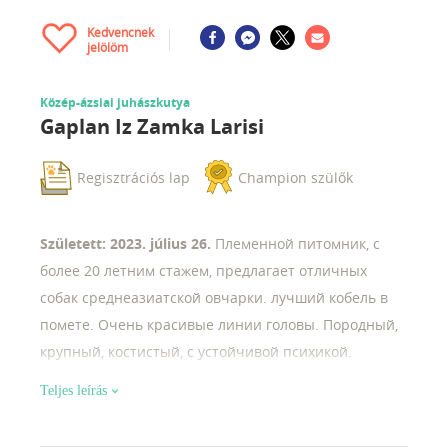
Kedvencnek
jelölöm
Közép-ázsiai juhászkutya
Gaplan Iz Zamka Larisi
Regisztrációs lap
Champion szülők
Született: 2023. július 26.
Племенной питомник, с
более 20 летним стажем, предлагает отличных
собак среднеазиатской овчарки. лучший кобель в
помете. Очень красивые линии головы. Породный,
крупный, костистый, с устойчивой психикой.
подойдет для выставок, разведения и охраны.
Teljes leírás
замечательная охрана. выращены на высоко
качественных кормах. все собаки в питомнике