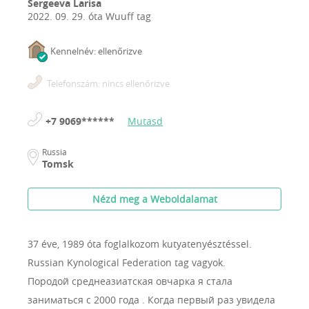
Sergeeva Larisa
2022. 09. 29.
óta Wuuff tag
Kennelnév: ellenőrizve
Telefonszám: nincs ellenőrizve
+7 9069******
Mutasd
Russia
Tomsk
Nézd meg a Weboldalamat
37 éve, 1989 óta foglalkozom kutyatenyésztéssel.
Russian Kynological Federation tag vagyok.
Породой среднеазиатская овчарка я стала
заниматься с 2000 года . Когда первый раз увидела