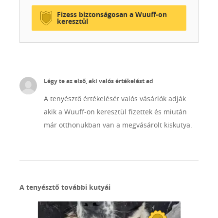
Fizess biztonságosan a Wuuff-on
keresztül
Légy te az első, aki valós értékelést ad
A tenyésztő értékelését valós vásárlók adják
akik a Wuuff-on keresztül fizettek és miután
már otthonukban van a megvásárolt kiskutya.
A tenyésztő további kutyái