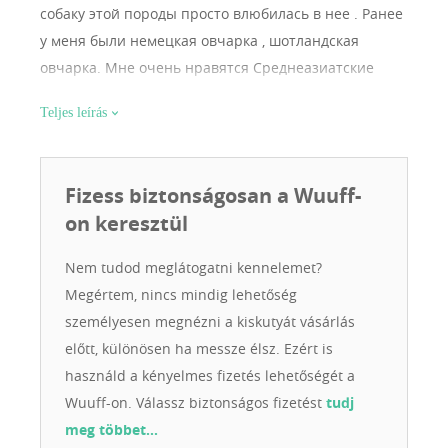
собаку этой породы просто влюбилась в нее . Ранее
у меня были немецкая овчарка , шотландская
овчарка. Мне очень нравятся Среднеазиатские
овчарки . Я с большой любовью отношусь к своим
Teljes leírás
собакам. Уделяю для них время. С 2005 года
занимаюсь йоркширскими терьерами и чихуахуа .
Мне нравятся эти маленькие пушистые,
Fizess biztonságosan a Wuuff-
бесстрашные и смелые собачки . Они такие
on keresztül
смешные и забавные .
Nem tudod meglátogatni kennelemet?
Megértem, nincs mindig lehetőség
személyesen megnézni a kiskutyát vásárlás
előtt, különösen ha messze élsz. Ezért is
használd a kényelmes fizetés lehetőségét a
Wuuff-on. Válassz biztonságos fizetést
tudj
meg többet…