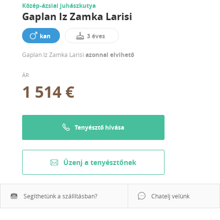
Közép-ázsiai juhászkutya
Gaplan Iz Zamka Larisi
kan
3 éves
Gaplan Iz Zamka Larisi
azonnal elvihető
ÁR
1 514 €
Tenyésztő hívása
Üzenj a tenyésztőnek
Segíthetünk a szállításban?
Chatelj velünk