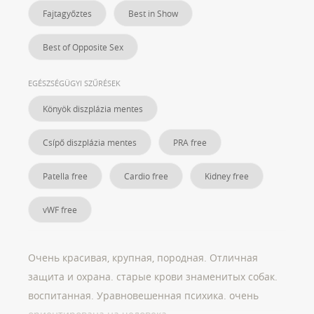
Fajtagyőztes
Best in Show
Best of Opposite Sex
EGÉSZSÉGÜGYI SZŰRÉSEK
Könyök diszplázia mentes
Csípő diszplázia mentes
PRA free
Patella free
Cardio free
Kidney free
vWF free
Очень красивая, крупная, породная. Отличная
защита и охрана. старые крови знаменитых собак.
воспитанная. Уравновешенная психика. очень