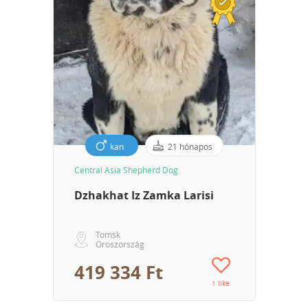
kan
21 hónapos
Central Asia Shepherd Dog
Dzhakhat Iz Zamka Larisi
Tomsk
Oroszország
419 334 Ft
1 like