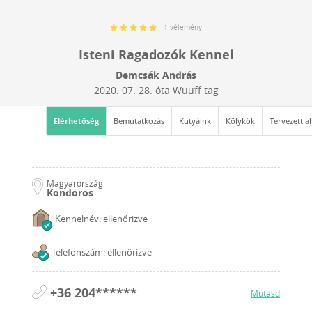
1 vélemény
Isteni Ragadozók Kennel
Demcsák András
2020. 07. 28.
óta Wuuff tag
Elérhetőség
Bemutatkozás
Kutyáink
Kölykök
Tervezett a
Magyarország
Kondoros
Kennelnév: ellenőrizve
Telefonszám: ellenőrizve
+36 204******
Mutasd