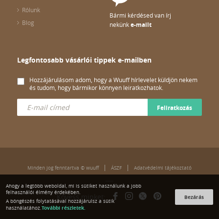
Rólunk
Bármi kérdésed van írj
Blog
nekünk
e-mailt
Legfontosabb vásárlói tippek e-mailben
Hozzájárulásom adom, hogy a Wuuff hírlevelet küldjön nekem
és tudom, hogy bármikor könnyen leiratkozhatok.
Feliratkozás
Minden jog fenntartva © wuuff
ÁSZF
Adatvédelmi tájékoztató
Ahogy a legtöbb weboldal, mi is sütiket használunk a jobb
felhasználói élmény érdekében.
Kövess minket:
Bezárás
A böngészés folytatásával hozzájárulsz a sütik
További részletek.
használatához.