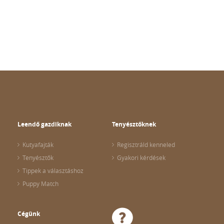
Leendő gazdiknak
Tenyésztőknek
Kutyafajták
Regisztráld kenneled
Tenyésztők
Gyakori kérdések
Tippek a választáshoz
Puppy Match
Cégünk