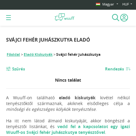
Magyar
HUF
SVÁJCI FEHÉR JUHÁSZKUTYA ELADÓ
Főoldal
Eladó Kiskutyák
Svájci fehér juhászkutya
Szűrés
Rendezés
Nincs találat
A Wuuff-on található
eladó kiskutyák
kivétel nélkül
tenyésztőktől származnak, akiknek elsődleges célja a
minőségi és egészséges kölykök tenyésztése
.
Ha itt nem látod álmaid kiskutyáját, akkor böngészd a
tenyésztői listánkat, és
vedd fel a kapcsolatot egy igazi
Wuuff-os Svájci fehér juhászkutya tenyésztővel
.