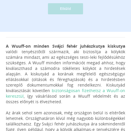
Elküld
A Wuuff-on minden Svájci fehér juhászkutya kiskutya
valódi tenyésztőtől származik, aki biztosítja a kölykök
számára mindazt, ami az egészséges testi-leki fejlődésükhöz
szükséges. A Wuuff minden információt megad ahhoz, hogy
kiválaszthasd a számodra tökéletes kölyköt a hirdetések
alapján. A kiskutyád a korának megfelelő egészségügyi
ellátásokkal (oltások és féreghajtások) és a hirdetésben
szereplő dokumentumokkal fog rendelkezni. Kiskutyád
kiválasztását követően
biztonságosan fizethetsz a Wuuff-on
keresztül
, így vásárlásod során a Wuuff védelmét és az
összes előnyét is élvezheted.
Az árak sehol sem azonosak, még országon belül is eltérőek
lehetnek. Országhatáron kívül még nagyobb különbségekkel
találkozhatsz. Egy Svájci fehér juhászkutya ára sokmindentől
függ, ilyen például, hogy a kölyök alkalmas-e tenyésztére és