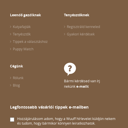
Leendő gazdiknak
Tenyésztőknek
Kutyafajták
Regisztráld kenneled
Tenyésztők
Gyakori kérdések
Tippek a választáshoz
Puppy Match
Cégünk
Rólunk
Bármi kérdésed van írj
Blog
nekünk
e-mailt
Legfontosabb vásárlói tippek e-mailben
Hozzájárulásom adom, hogy a Wuuff hírlevelet küldjön nekem
és tudom, hogy bármikor könnyen leiratkozhatok.