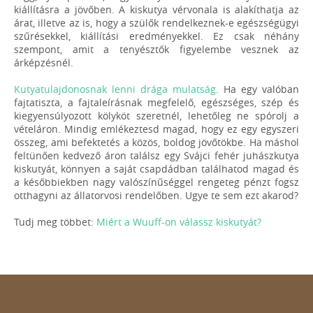
kiállításra a jövőben. A kiskutya vérvonala is alakíthatja az
árat, illetve az is, hogy a szülők rendelkeznek-e egészségügyi
szűrésekkel, kiállítási eredményekkel. Ez csak néhány
szempont, amit a tenyésztők figyelembe vesznek az
árképzésnél.
Kutyatulajdonosnak lenni drága mulatság
. Ha egy valóban
fajtatiszta, a fajtaleírásnak megfelelő, egészséges, szép és
kiegyensúlyozott kölyköt szeretnél, lehetőleg ne spórolj a
vételáron. Mindig emlékeztesd magad, hogy ez egy egyszeri
összeg, ami befektetés a közös, boldog jövőtökbe. Ha máshol
feltünően kedvező áron találsz egy Svájci fehér juhászkutya
kiskutyát, könnyen a saját csapdádban találhatod magad és
a későbbiekben nagy valószínűséggel rengeteg pénzt fogsz
otthagyni az állatorvosi rendelőben. Ugye te sem ezt akarod?
Tudj meg többet:
Miért a Wuuff-on válassz kiskutyát?