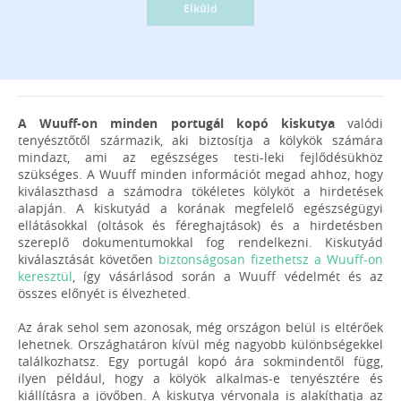
Elküld
A Wuuff-on minden portugál kopó kiskutya
valódi
tenyésztőtől származik, aki biztosítja a kölykök számára
mindazt, ami az egészséges testi-leki fejlődésükhöz
szükséges. A Wuuff minden információt megad ahhoz, hogy
kiválaszthasd a számodra tökéletes kölyköt a hirdetések
alapján. A kiskutyád a korának megfelelő egészségügyi
ellátásokkal (oltások és féreghajtások) és a hirdetésben
szereplő dokumentumokkal fog rendelkezni. Kiskutyád
kiválasztását követően
biztonságosan fizethetsz a Wuuff-on
keresztül
, így vásárlásod során a Wuuff védelmét és az
összes előnyét is élvezheted.
Az árak sehol sem azonosak, még országon belül is eltérőek
lehetnek. Országhatáron kívül még nagyobb különbségekkel
találkozhatsz. Egy portugál kopó ára sokmindentől függ,
ilyen például, hogy a kölyök alkalmas-e tenyésztére és
kiállításra a jövőben. A kiskutya vérvonala is alakíthatja az