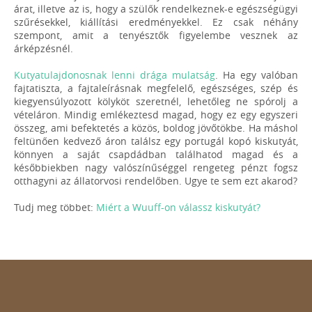
árat, illetve az is, hogy a szülők rendelkeznek-e egészségügyi
szűrésekkel, kiállítási eredményekkel. Ez csak néhány
szempont, amit a tenyésztők figyelembe vesznek az
árképzésnél.
Kutyatulajdonosnak lenni drága mulatság
. Ha egy valóban
fajtatiszta, a fajtaleírásnak megfelelő, egészséges, szép és
kiegyensúlyozott kölyköt szeretnél, lehetőleg ne spórolj a
vételáron. Mindig emlékeztesd magad, hogy ez egy egyszeri
összeg, ami befektetés a közös, boldog jövőtökbe. Ha máshol
feltünően kedvező áron találsz egy portugál kopó kiskutyát,
könnyen a saját csapdádban találhatod magad és a
későbbiekben nagy valószínűséggel rengeteg pénzt fogsz
otthagyni az állatorvosi rendelőben. Ugye te sem ezt akarod?
Tudj meg többet:
Miért a Wuuff-on válassz kiskutyát?