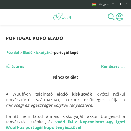
Magyar
HUF
PORTUGÁL KOPÓ ELADÓ
Főoldal
Eladó Kiskutyák
portugál kopó
Szűrés
Rendezés
Nincs találat
A Wuuff-on található
eladó kiskutyák
kivétel nélkül
tenyésztőktől származnak, akiknek elsődleges célja a
minőségi és egészséges kölykök tenyésztése
.
Ha itt nem látod álmaid kiskutyáját, akkor böngészd a
tenyésztői listánkat, és
vedd fel a kapcsolatot egy igazi
Wuuff-os portugál kopó tenyésztővel
.