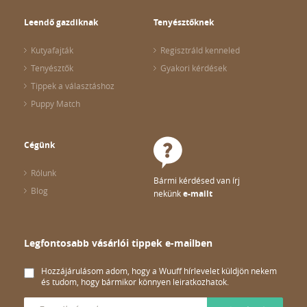
Leendő gazdiknak
Tenyésztőknek
Kutyafajták
Regisztráld kenneled
Tenyésztők
Gyakori kérdések
Tippek a választáshoz
Puppy Match
Cégünk
Rólunk
Bármi kérdésed van írj
Blog
nekünk
e-mailt
Legfontosabb vásárlói tippek e-mailben
Hozzájárulásom adom, hogy a Wuuff hírlevelet küldjön nekem
és tudom, hogy bármikor könnyen leiratkozhatok.