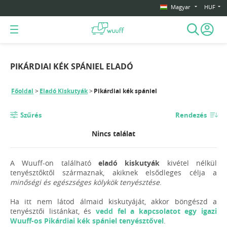
Magyar
HUF
PIKÁRDIAI KÉK SPÁNIEL ELADÓ
Főoldal
Eladó Kiskutyák
Pikárdiai kék spániel
Szűrés
Rendezés
Nincs találat
A Wuuff-on található
eladó kiskutyák
kivétel nélkül
tenyésztőktől származnak, akiknek elsődleges célja a
minőségi és egészséges kölykök tenyésztése
.
Ha itt nem látod álmaid kiskutyáját, akkor böngészd a
tenyésztői listánkat, és
vedd fel a kapcsolatot egy igazi
Wuuff-os Pikárdiai kék spániel tenyésztővel
.