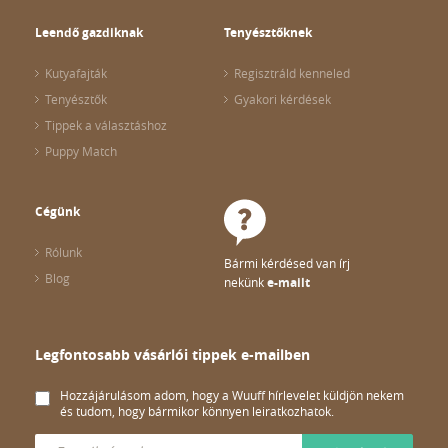
Leendő gazdiknak
Tenyésztőknek
Kutyafajták
Regisztráld kenneled
Tenyésztők
Gyakori kérdések
Tippek a választáshoz
Puppy Match
Cégünk
Rólunk
Bármi kérdésed van írj
Blog
nekünk
e-mailt
Legfontosabb vásárlói tippek e-mailben
Hozzájárulásom adom, hogy a Wuuff hírlevelet küldjön nekem
és tudom, hogy bármikor könnyen leiratkozhatok.