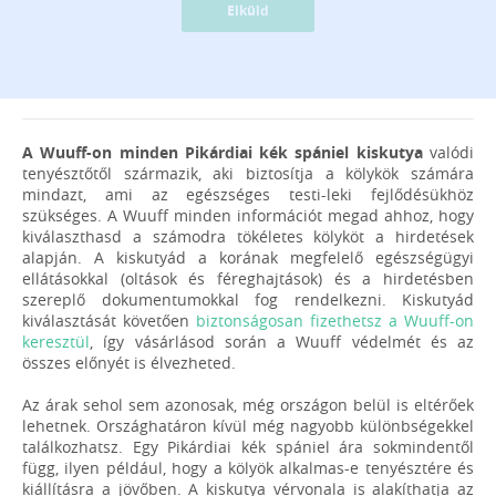
Elküld
A Wuuff-on minden Pikárdiai kék spániel kiskutya
valódi
tenyésztőtől származik, aki biztosítja a kölykök számára
mindazt, ami az egészséges testi-leki fejlődésükhöz
szükséges. A Wuuff minden információt megad ahhoz, hogy
kiválaszthasd a számodra tökéletes kölyköt a hirdetések
alapján. A kiskutyád a korának megfelelő egészségügyi
ellátásokkal (oltások és féreghajtások) és a hirdetésben
szereplő dokumentumokkal fog rendelkezni. Kiskutyád
kiválasztását követően
biztonságosan fizethetsz a Wuuff-on
keresztül
, így vásárlásod során a Wuuff védelmét és az
összes előnyét is élvezheted.
Az árak sehol sem azonosak, még országon belül is eltérőek
lehetnek. Országhatáron kívül még nagyobb különbségekkel
találkozhatsz. Egy Pikárdiai kék spániel ára sokmindentől
függ, ilyen például, hogy a kölyök alkalmas-e tenyésztére és
kiállításra a jövőben. A kiskutya vérvonala is alakíthatja az