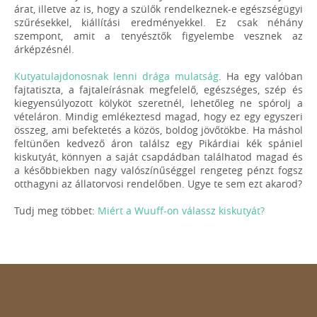
árat, illetve az is, hogy a szülők rendelkeznek-e egészségügyi
szűrésekkel, kiállítási eredményekkel. Ez csak néhány
szempont, amit a tenyésztők figyelembe vesznek az
árképzésnél.
Kutyatulajdonosnak lenni drága mulatság
. Ha egy valóban
fajtatiszta, a fajtaleírásnak megfelelő, egészséges, szép és
kiegyensúlyozott kölyköt szeretnél, lehetőleg ne spórolj a
vételáron. Mindig emlékeztesd magad, hogy ez egy egyszeri
összeg, ami befektetés a közös, boldog jövőtökbe. Ha máshol
feltünően kedvező áron találsz egy Pikárdiai kék spániel
kiskutyát, könnyen a saját csapdádban találhatod magad és
a későbbiekben nagy valószínűséggel rengeteg pénzt fogsz
otthagyni az állatorvosi rendelőben. Ugye te sem ezt akarod?
Tudj meg többet:
Miért a Wuuff-on válassz kiskutyát?