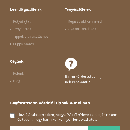
Leendő gazdiknak
Tenyésztőknek
Kutyafajták
Regisztráld kenneled
Tenyésztők
Gyakori kérdések
Tippek a választáshoz
Puppy Match
Cégünk
Rólunk
Bármi kérdésed van írj
Blog
nekünk
e-mailt
Legfontosabb vásárlói tippek e-mailben
Hozzájárulásom adom, hogy a Wuuff hírlevelet küldjön nekem
és tudom, hogy bármikor könnyen leiratkozhatok.