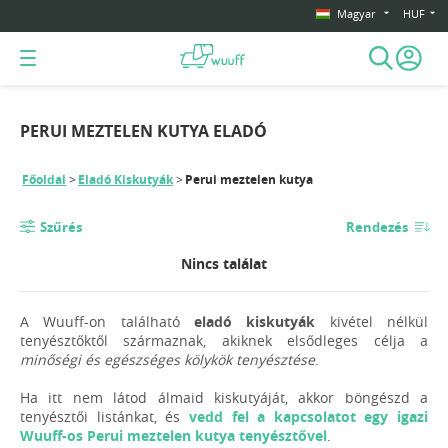
Magyar
HUF
PERUI MEZTELEN KUTYA ELADÓ
Főoldal
Eladó Kiskutyák
Perui meztelen kutya
Szűrés
Rendezés
Nincs találat
A Wuuff-on található
eladó kiskutyák
kivétel nélkül
tenyésztőktől származnak, akiknek elsődleges célja a
minőségi és egészséges kölykök tenyésztése
.
Ha itt nem látod álmaid kiskutyáját, akkor böngészd a
tenyésztői listánkat, és
vedd fel a kapcsolatot egy igazi
Wuuff-os Perui meztelen kutya tenyésztővel
.