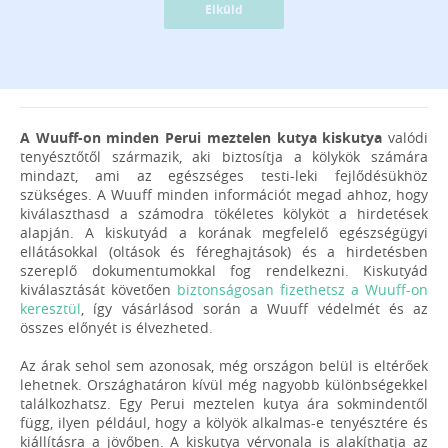
Elküld
A Wuuff-on minden Perui meztelen kutya kiskutya
valódi
tenyésztőtől származik, aki biztosítja a kölykök számára
mindazt, ami az egészséges testi-leki fejlődésükhöz
szükséges. A Wuuff minden információt megad ahhoz, hogy
kiválaszthasd a számodra tökéletes kölyköt a hirdetések
alapján. A kiskutyád a korának megfelelő egészségügyi
ellátásokkal (oltások és féreghajtások) és a hirdetésben
szereplő dokumentumokkal fog rendelkezni. Kiskutyád
kiválasztását követően
biztonságosan fizethetsz a Wuuff-on
keresztül
, így vásárlásod során a Wuuff védelmét és az
összes előnyét is élvezheted.
Az árak sehol sem azonosak, még országon belül is eltérőek
lehetnek. Országhatáron kívül még nagyobb különbségekkel
találkozhatsz. Egy Perui meztelen kutya ára sokmindentől
függ, ilyen például, hogy a kölyök alkalmas-e tenyésztére és
kiállításra a jövőben. A kiskutya vérvonala is alakíthatja az