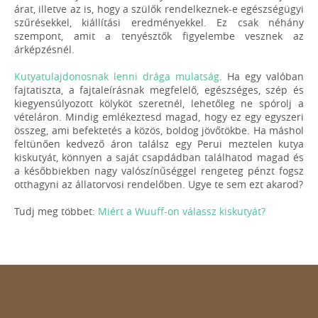
árat, illetve az is, hogy a szülők rendelkeznek-e egészségügyi
szűrésekkel, kiállítási eredményekkel. Ez csak néhány
szempont, amit a tenyésztők figyelembe vesznek az
árképzésnél.
Kutyatulajdonosnak lenni drága mulatság
. Ha egy valóban
fajtatiszta, a fajtaleírásnak megfelelő, egészséges, szép és
kiegyensúlyozott kölyköt szeretnél, lehetőleg ne spórolj a
vételáron. Mindig emlékeztesd magad, hogy ez egy egyszeri
összeg, ami befektetés a közös, boldog jövőtökbe. Ha máshol
feltünően kedvező áron találsz egy Perui meztelen kutya
kiskutyát, könnyen a saját csapdádban találhatod magad és
a későbbiekben nagy valószínűséggel rengeteg pénzt fogsz
otthagyni az állatorvosi rendelőben. Ugye te sem ezt akarod?
Tudj meg többet:
Miért a Wuuff-on válassz kiskutyát?