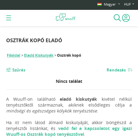
Magyar
HUF
OSZTRÁK KOPÓ ELADÓ
Főoldal
Eladó Kiskutyák
Osztrák kopó
Szűrés
Rendezés
Nincs találat
A Wuuff-on található
eladó kiskutyák
kivétel nélkül
tenyésztőktől származnak, akiknek elsődleges célja a
minőségi és egészséges kölykök tenyésztése
.
Ha itt nem látod álmaid kiskutyáját, akkor böngészd a
tenyésztői listánkat, és
vedd fel a kapcsolatot egy igazi
Wuuff-os Osztrák kopó tenyésztővel
.