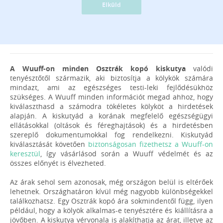
Elküld
A Wuuff-on minden Osztrák kopó kiskutya
valódi
tenyésztőtől származik, aki biztosítja a kölykök számára
mindazt, ami az egészséges testi-leki fejlődésükhöz
szükséges. A Wuuff minden információt megad ahhoz, hogy
kiválaszthasd a számodra tökéletes kölyköt a hirdetések
alapján. A kiskutyád a korának megfelelő egészségügyi
ellátásokkal (oltások és féreghajtások) és a hirdetésben
szereplő dokumentumokkal fog rendelkezni. Kiskutyád
kiválasztását követően
biztonságosan fizethetsz a Wuuff-on
keresztül
, így vásárlásod során a Wuuff védelmét és az
összes előnyét is élvezheted.
Az árak sehol sem azonosak, még országon belül is eltérőek
lehetnek. Országhatáron kívül még nagyobb különbségekkel
találkozhatsz. Egy Osztrák kopó ára sokmindentől függ, ilyen
például, hogy a kölyök alkalmas-e tenyésztére és kiállításra a
jövőben. A kiskutya vérvonala is alakíthatja az árat, illetve az