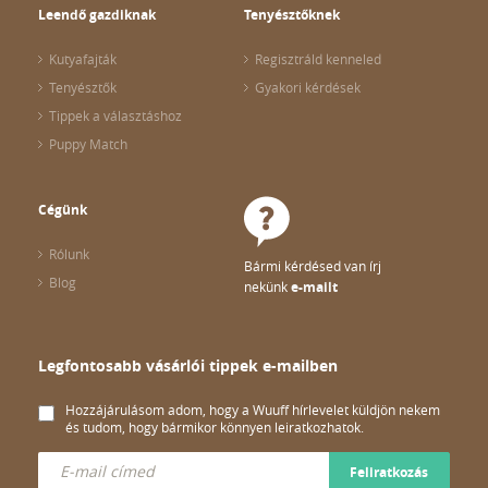
Leendő gazdiknak
Tenyésztőknek
Kutyafajták
Regisztráld kenneled
Tenyésztők
Gyakori kérdések
Tippek a választáshoz
Puppy Match
Cégünk
Rólunk
Bármi kérdésed van írj
Blog
nekünk
e-mailt
Legfontosabb vásárlói tippek e-mailben
Hozzájárulásom adom, hogy a Wuuff hírlevelet küldjön nekem
és tudom, hogy bármikor könnyen leiratkozhatok.
Feliratkozás