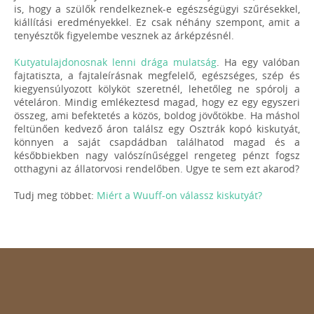
is, hogy a szülők rendelkeznek-e egészségügyi szűrésekkel,
kiállítási eredményekkel. Ez csak néhány szempont, amit a
tenyésztők figyelembe vesznek az árképzésnél.
Kutyatulajdonosnak lenni drága mulatság
. Ha egy valóban
fajtatiszta, a fajtaleírásnak megfelelő, egészséges, szép és
kiegyensúlyozott kölyköt szeretnél, lehetőleg ne spórolj a
vételáron. Mindig emlékeztesd magad, hogy ez egy egyszeri
összeg, ami befektetés a közös, boldog jövőtökbe. Ha máshol
feltünően kedvező áron találsz egy Osztrák kopó kiskutyát,
könnyen a saját csapdádban találhatod magad és a
későbbiekben nagy valószínűséggel rengeteg pénzt fogsz
otthagyni az állatorvosi rendelőben. Ugye te sem ezt akarod?
Tudj meg többet:
Miért a Wuuff-on válassz kiskutyát?