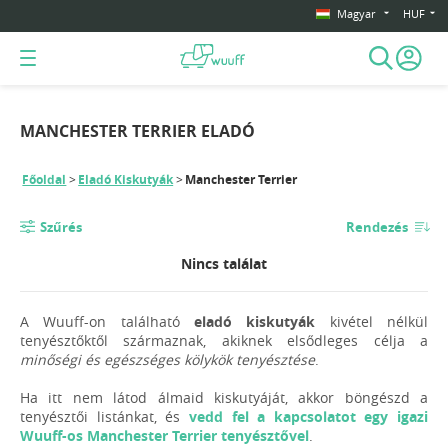
Magyar
HUF
MANCHESTER TERRIER ELADÓ
Főoldal
Eladó Kiskutyák
Manchester Terrier
Szűrés
Rendezés
Nincs találat
A Wuuff-on található
eladó kiskutyák
kivétel nélkül
tenyésztőktől származnak, akiknek elsődleges célja a
minőségi és egészséges kölykök tenyésztése
.
Ha itt nem látod álmaid kiskutyáját, akkor böngészd a
tenyésztői listánkat, és
vedd fel a kapcsolatot egy igazi
Wuuff-os Manchester Terrier tenyésztővel
.