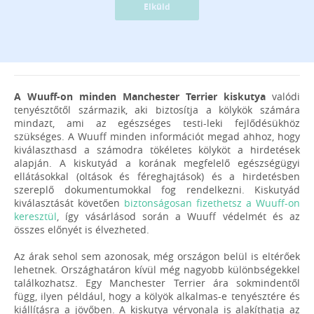
Elküld
A Wuuff-on minden Manchester Terrier kiskutya
valódi
tenyésztőtől származik, aki biztosítja a kölykök számára
mindazt, ami az egészséges testi-leki fejlődésükhöz
szükséges. A Wuuff minden információt megad ahhoz, hogy
kiválaszthasd a számodra tökéletes kölyköt a hirdetések
alapján. A kiskutyád a korának megfelelő egészségügyi
ellátásokkal (oltások és féreghajtások) és a hirdetésben
szereplő dokumentumokkal fog rendelkezni. Kiskutyád
kiválasztását követően
biztonságosan fizethetsz a Wuuff-on
keresztül
, így vásárlásod során a Wuuff védelmét és az
összes előnyét is élvezheted.
Az árak sehol sem azonosak, még országon belül is eltérőek
lehetnek. Országhatáron kívül még nagyobb különbségekkel
találkozhatsz. Egy Manchester Terrier ára sokmindentől
függ, ilyen például, hogy a kölyök alkalmas-e tenyésztére és
kiállításra a jövőben. A kiskutya vérvonala is alakíthatja az