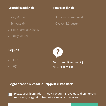
Leendő gazdiknak
Tenyésztőknek
Kutyafajták
Regisztráld kenneled
Tenyésztők
Gyakori kérdések
Tippek a választáshoz
Puppy Match
Cégünk
Rólunk
Bármi kérdésed van írj
Blog
nekünk
e-mailt
Legfontosabb vásárlói tippek e-mailben
Hozzájárulásom adom, hogy a Wuuff hírlevelet küldjön nekem
és tudom, hogy bármikor könnyen leiratkozhatok.