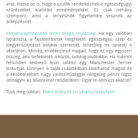
árat, illetve az is, hogy a szülők rendelkeznek-e egészségügyi
szűrésekkel, kiállítási eredményekkel. Ez csak néhány
szempont, amit a tenyésztők figyelembe vesznek az
árképzésnél.
Kutyatulajdonosnak lenni drága mulatság
. Ha egy valóban
fajtatiszta, a fajtaleírásnak megfelelő, egészséges, szép és
kiegyensúlyozott kölyköt szeretnél, lehetőleg ne spórolj a
vételáron. Mindig emlékeztesd magad, hogy ez egy egyszeri
összeg, ami befektetés a közös, boldog jövőtökbe. Ha máshol
feltünően kedvező áron találsz egy Manchester Terrier
kiskutyát, könnyen a saját csapdádban találhatod magad és
a későbbiekben nagy valószínűséggel rengeteg pénzt fogsz
otthagyni az állatorvosi rendelőben. Ugye te sem ezt akarod?
Tudj meg többet:
Miért a Wuuff-on válassz kiskutyát?