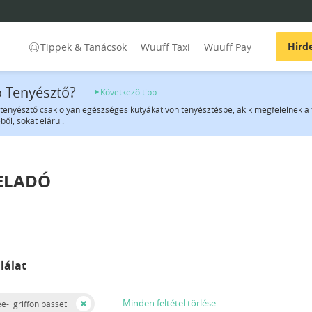
Hird
Tippek & Tanácsok
Wuuff Taxi
Wuuff Pay
jó Tenyésztő?
Következö tipp
 tenyésztő csak olyan egészséges kutyákat von tenyésztésbe, akik megfelelnek a 
ből, sokat elárul.
 ELADÓ
lálat
Minden feltétel törlése
e-i griffon basset