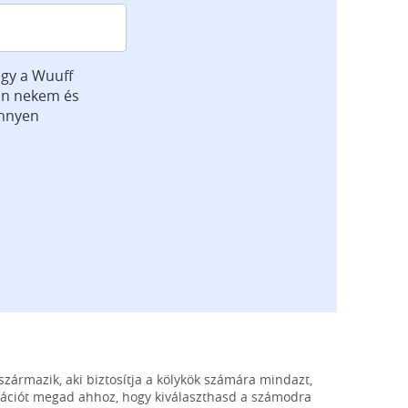
gy a Wuuff
jön nekem és
önnyen
származik, aki biztosítja a kölykök számára mindazt,
mációt megad ahhoz, hogy kiválaszthasd a számodra