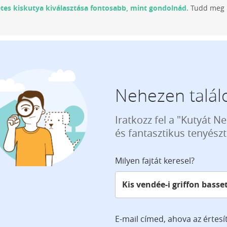
etes kiskutya kiválasztása fontosabb, mint gondolnád.
Tudd meg m
Nehezen találo
Iratkozz fel a "Kutyát N
és fantasztikus tenyész
Milyen fajtát keresel?
E-mail címed, ahova az értesí