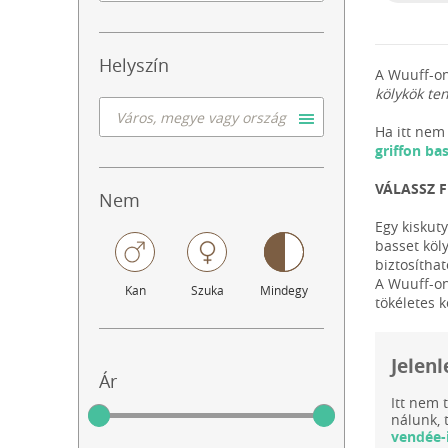
Helyszín
A Wuuff-on
kölykök te
Ha itt nem 
griffon ba
VÁLASSZ F
Nem
Egy kiskut
basset köl
biztosíthat
A Wuuff-on
Kan
Szuka
Mindegy
tökéletes k
Jelenl
Ár
Itt nem 
nálunk, 
vendée-i