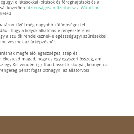
égügyi ellátásokkal (oltások és féreghajtások) és a
ását követően
biztonságosan fizethetsz a Wuuff-on
zheted.
ghatáron kívül még nagyobb különbségekkel
ldául, hogy a kölyök alkalmas-e tenyésztére és
, hogy a szülők rendelkeznek-e egészségügyi szűrésekkel,
embe vesznek az árképzésnél.
leírásnak megfelelő, egészséges, szép és
emlékeztesd magad, hogy ez egy egyszeri összeg, ami
z egy Kis vendée-i griffon basset kiskutyát, könnyen a
ngeteg pénzt fogsz otthagyni az állatorvosi