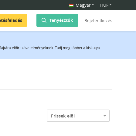
Magyar
HUF
etésfeladás
Tenyésztők
Bejelentkezés
fajtára előírt követelményeknek. Tudj meg többet a kiskutya
Frissek elöl