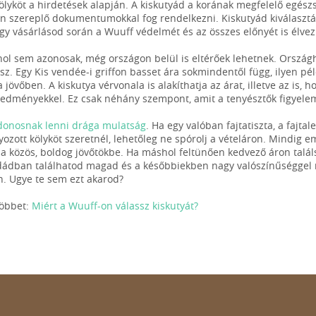
ölyköt a hirdetések alapján. A kiskutyád a korának megfelelő egészs
n szereplő dokumentumokkal fog rendelkezni. Kiskutyád kiválaszt
 így vásárlásod során a Wuuff védelmét és az összes előnyét is élve
hol sem azonosak, még országon belül is eltérőek lehetnek. Orszá
tsz. Egy Kis vendée-i griffon basset ára sokmindentől függ, ilyen pé
 a jövőben. A kiskutya vérvonala is alakíthatja az árat, illetve az is
 eredményekkel. Ez csak néhány szempont, amit a tenyésztők figyel
donosnak lenni drága mulatság
. Ha egy valóban fajtatiszta, a fajta
yozott kölyköt szeretnél, lehetőleg ne spórolj a vételáron. Mindig 
 a közös, boldog jövőtökbe. Ha máshol feltünően kedvező áron találs
dádban találhatod magad és a későbbiekben nagy valószínűséggel re
. Ugye te sem ezt akarod?
többet:
Miért a Wuuff-on válassz kiskutyát?