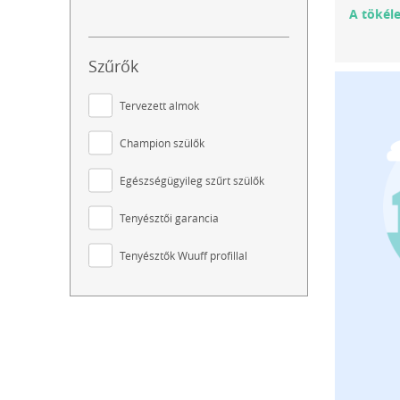
A tökél
Szűrők
Tervezett almok
Champion szülők
Egészségügyileg szűrt szülők
Tenyésztői garancia
Tenyésztők Wuuff profillal