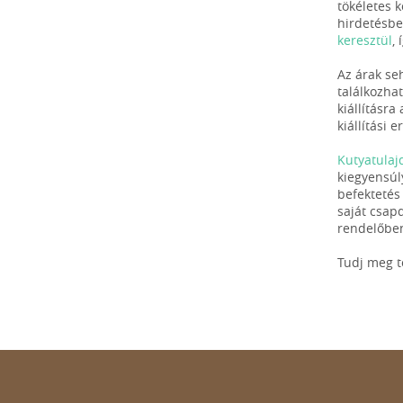
tökéletes k
hirdetésbe
keresztül
,
Az árak se
találkozha
kiállításra
kiállítási
Kutyatulaj
kiegyensúl
befektetés
saját csap
rendelőben
Tudj meg 