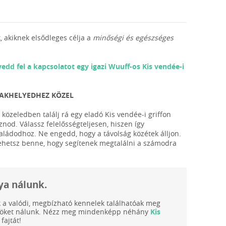
, akiknek elsődleges célja a
minőségi és egészséges
vedd fel a kapcsolatot egy igazi Wuuff-os Kis vendée-i
 LAKHELYEDHEZ KÖZEL
közeledben találj rá egy eladó Kis vendée-i griffon
nod. Válassz felelősségteljesen, hiszen így
családodhoz. Ne engedd, hogy a távolság közétek álljon.
 lehetsz benne, hogy segítenek megtalálni a számodra
tya nálunk.
ak a valódi, megbízható kennelek találhatóak meg
ölyköket nálunk. Nézz meg mindenképp néhány
Kis
fajtát!