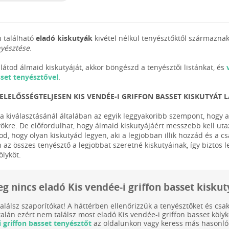
 található
eladó kiskutyák
kivétel nélkül tenyésztőktől származnak
nyésztése
.
látod álmaid kiskutyáját, akkor böngészd a tenyésztői listánkat, és
sset tenyésztővel
.
ELELŐSSÉGTELJESEN KIS VENDÉE-I GRIFFON BASSET KISKUTYÁT
ya kiválasztásánál általában az egyik leggyakoribb szempont, hogy a 
yökre. De előfordulhat, hogy álmaid kiskutyájáért messzebb kell utaz
od, hogy olyan kiskutyád legyen, aki a legjobban illik hozzád és a 
 az összes tenyésztő a legjobbat szeretné kiskutyáinak, így biztos
ölyköt.
eg nincs eladó Kis vendée-i griffon basset kisku
találsz szaporítókat! A háttérben ellenőrizzük a tenyésztőket és cs
talán ezért nem találsz most eladó Kis vendée-i griffon basset k
 griffon basset tenyésztőt
az oldalunkon vagy keress más hasonló 