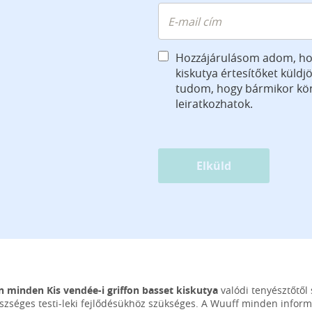
Hozzájárulásom adom, ho
kiskutya értesítőket küld
tudom, hogy bármikor k
leiratkozhatok.
Elküld
 minden Kis vendée-i griffon basset kiskutya
valódi tenyésztőtől 
szséges testi-leki fejlődésükhöz szükséges. A Wuuff minden infor