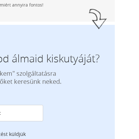
iért annyira fontos!
d álmaid kiskutyáját?
ekem" szolgáltatásra
tőket keresünk neked.
tést küldjük