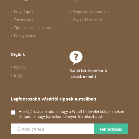
Kutyafajták
Regisztráld kenneled
Tenyésztők
Gyakori kérdések
Tippek a választáshoz
Puppy Match
Cégünk
Rólunk
Bármi kérdésed van írj
Blog
nekünk
e-mailt
Legfontosabb vásárlói tippek e-mailben
Hozzájárulásom adom, hogy a Wuuff hírlevelet küldjön nekem
és tudom, hogy bármikor könnyen leiratkozhatok.
Feliratkozás