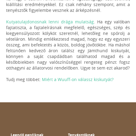
kiállítási eredményekkel. Ez csak néhány szempont, amit a
tenyésztők figyelembe vesznek az árképzésnél.
Kutyatulajdonosnak lenni drága mulatság
. Ha egy valóban
fajtatiszta, a fajtaleírásnak megfelelő, egészséges, szép és
kiegyensúlyozott kölyköt szeretnél, lehetőleg ne spórolj a
vételáron. Mindig emlékeztesd magad, hogy ez egy egyszeri
összeg, ami befektetés a közös, boldog jövőtökbe. Ha máshol
feltünően kedvező áron találsz egy Jämthund kiskutyát,
könnyen a saját csapdádban találhatod magad és a
későbbiekben nagy valószínűséggel rengeteg pénzt fogsz
otthagyni az állatorvosi rendelőben. Ugye te sem ezt akarod?
Tudj meg többet:
Miért a Wuuff-on válassz kiskutyát?
Leendő gazdiknak
Tenyésztőknek