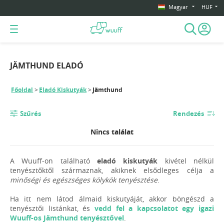
Magyar
HUF
JÄMTHUND ELADÓ
Főoldal
Eladó Kiskutyák
Jämthund
Szűrés
Rendezés
Nincs találat
A Wuuff-on található
eladó kiskutyák
kivétel nélkül
tenyésztőktől származnak, akiknek elsődleges célja a
minőségi és egészséges kölykök tenyésztése
.
Ha itt nem látod álmaid kiskutyáját, akkor böngészd a
tenyésztői listánkat, és
vedd fel a kapcsolatot egy igazi
Wuuff-os Jämthund tenyésztővel
.