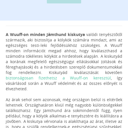
A Wuuff-on minden Jämthund kiskutya
valódi tenyésztőtől
származik, aki biztosítja a kölykök számára mindazt, ami az
egészséges testi-leki fejlődésükhöz szükséges. A Wuuff
minden információt megad ahhoz, hogy kiválaszthasd a
számodra tökéletes kölyköt a hirdetések alapján. A kiskutyád
a korának megfelelő egészségügyi ellátásokkal (oltások és
féreghajtások) és a hirdetésben szereplő dokumentumokkal
fog rendelkezni. Kiskutyád kiválasztását követően
biztonságosan fizethetsz a Wuuff-on keresztül
, így
vásárlásod során a Wuuff védelmét és az összes előnyét is
élvezheted.
Az árak sehol sem azonosak, még országon belül is eltérőek
lehetnek. Országhatáron kívül még nagyobb különbségekkel
találkozhatsz. Egy Jämthund ára sokmindentől függ, ilyen
például, hogy a kölyök alkalmas-e tenyésztére és kiállításra a
jövőben. A kiskutya vérvonala is alakíthatja az árat, illetve az
is, hogy a szülők rendelkeznek-e egészségügyi szűrésekkel,