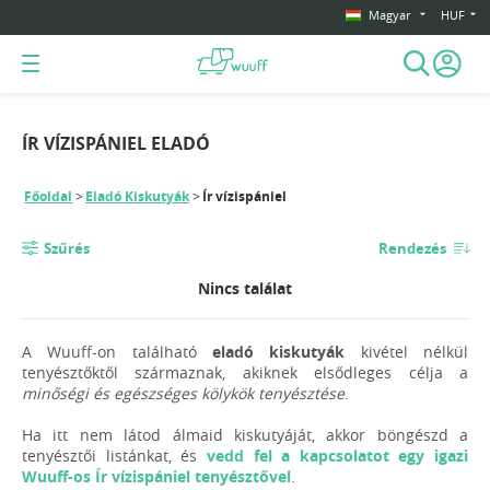
Magyar
HUF
ÍR VÍZISPÁNIEL ELADÓ
Főoldal
Eladó Kiskutyák
Ír vízispániel
Szűrés
Rendezés
Nincs találat
A Wuuff-on található
eladó kiskutyák
kivétel nélkül
tenyésztőktől származnak, akiknek elsődleges célja a
minőségi és egészséges kölykök tenyésztése
.
Ha itt nem látod álmaid kiskutyáját, akkor böngészd a
tenyésztői listánkat, és
vedd fel a kapcsolatot egy igazi
Wuuff-os Ír vízispániel tenyésztővel
.