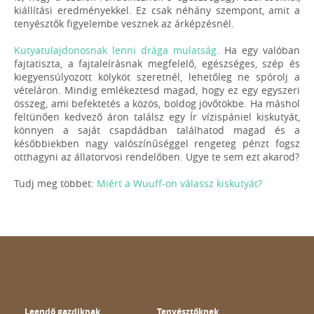
kiállítási eredményekkel. Ez csak néhány szempont, amit a
tenyésztők figyelembe vesznek az árképzésnél.
Kutyatulajdonosnak lenni drága mulatság
. Ha egy valóban
fajtatiszta, a fajtaleírásnak megfelelő, egészséges, szép és
kiegyensúlyozott kölyköt szeretnél, lehetőleg ne spórolj a
vételáron. Mindig emlékeztesd magad, hogy ez egy egyszeri
összeg, ami befektetés a közös, boldog jövőtökbe. Ha máshol
feltünően kedvező áron találsz egy Ír vízispániel kiskutyát,
könnyen a saját csapdádban találhatod magad és a
későbbiekben nagy valószínűséggel rengeteg pénzt fogsz
otthagyni az állatorvosi rendelőben. Ugye te sem ezt akarod?
Tudj meg többet:
Miért a Wuuff-on válassz kiskutyát?
Leendő gazdiknak
Tenyésztőknek