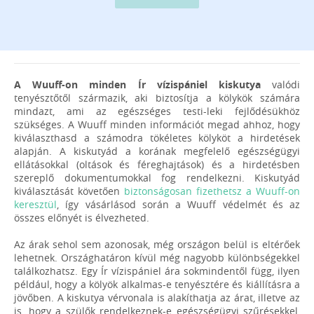
A Wuuff-on minden Ír vízispániel kiskutya
valódi
tenyésztőtől származik, aki biztosítja a kölykök számára
mindazt, ami az egészséges testi-leki fejlődésükhöz
szükséges. A Wuuff minden információt megad ahhoz, hogy
kiválaszthasd a számodra tökéletes kölyköt a hirdetések
alapján. A kiskutyád a korának megfelelő egészségügyi
ellátásokkal (oltások és féreghajtások) és a hirdetésben
szereplő dokumentumokkal fog rendelkezni. Kiskutyád
kiválasztását követően
biztonságosan fizethetsz a Wuuff-on
keresztül
, így vásárlásod során a Wuuff védelmét és az
összes előnyét is élvezheted.
Az árak sehol sem azonosak, még országon belül is eltérőek
lehetnek. Országhatáron kívül még nagyobb különbségekkel
találkozhatsz. Egy Ír vízispániel ára sokmindentől függ, ilyen
például, hogy a kölyök alkalmas-e tenyésztére és kiállításra a
jövőben. A kiskutya vérvonala is alakíthatja az árat, illetve az
is, hogy a szülők rendelkeznek-e egészségügyi szűrésekkel,