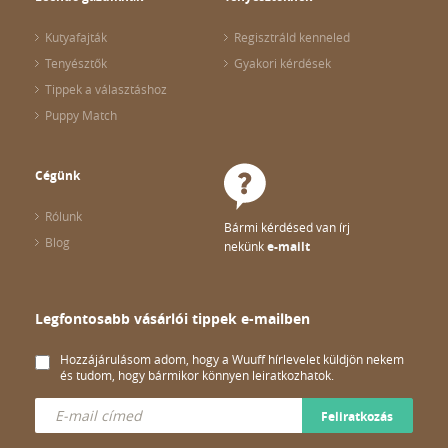
Kutyafajták
Regisztráld kenneled
Tenyésztők
Gyakori kérdések
Tippek a választáshoz
Puppy Match
Cégünk
Rólunk
Bármi kérdésed van írj
Blog
nekünk
e-mailt
Legfontosabb vásárlói tippek e-mailben
Hozzájárulásom adom, hogy a Wuuff hírlevelet küldjön nekem
és tudom, hogy bármikor könnyen leiratkozhatok.
Feliratkozás