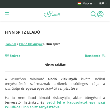
Magyar
HUF
FINN SPITZ ELADÓ
Főoldal
Eladó Kiskutyák
Finn spitz
Szűrés
Rendezés
Nincs találat
A Wuuff-on található
eladó kiskutyák
kivétel nélkül
tenyésztőktől származnak, akiknek elsődleges célja a
minőségi és egészséges kölykök tenyésztése
.
Ha itt nem látod álmaid kiskutyáját, akkor böngészd a
tenyésztői listánkat, és
vedd fel a kapcsolatot egy igazi
Wuuff-os Finn spitz tenyésztővel
.