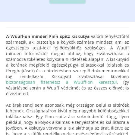
A Wuuff-on minden Finn spitz kiskutya
valódi tenyésztőtől
származik, aki biztosítja a kölykök számára mindazt, ami az
egészséges testi-leki fejlődésükhöz szükséges. A Wuuff
minden információt megad ahhoz, hogy kiválaszthasd a
számodra tökéletes kölyköt a hirdetések alapján. A kiskutyád
a korának megfelelő egészségügyi ellátásokkal (oltások és
féreghajtások) és a hirdetésben szereplő dokumentumokkal
fog rendelkezni. Kiskutyád kiválasztását követően
biztonságosan fizethetsz a Wuuff-on keresztül
, így
vásárlásod során a Wuuff védelmét és az összes előnyét is
élvezheted.
Az árak sehol sem azonosak, még országon belül is eltérőek
lehetnek. Országhatáron kívül még nagyobb különbségekkel
találkozhatsz. Egy Finn spitz ára sokmindentől függ, ilyen
például, hogy a kölyök alkalmas-e tenyésztére és kiállításra a
jövőben. A kiskutya vérvonala is alakíthatja az árat, illetve az
is, hogy a szülők rendelkeznek-e egészségügyi szűrésekkel,