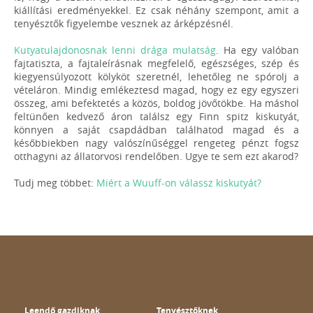
kiállítási eredményekkel. Ez csak néhány szempont, amit a
tenyésztők figyelembe vesznek az árképzésnél.
Kutyatulajdonosnak lenni drága mulatság
. Ha egy valóban
fajtatiszta, a fajtaleírásnak megfelelő, egészséges, szép és
kiegyensúlyozott kölyköt szeretnél, lehetőleg ne spórolj a
vételáron. Mindig emlékeztesd magad, hogy ez egy egyszeri
összeg, ami befektetés a közös, boldog jövőtökbe. Ha máshol
feltünően kedvező áron találsz egy Finn spitz kiskutyát,
könnyen a saját csapdádban találhatod magad és a
későbbiekben nagy valószínűséggel rengeteg pénzt fogsz
otthagyni az állatorvosi rendelőben. Ugye te sem ezt akarod?
Tudj meg többet:
Miért a Wuuff-on válassz kiskutyát?
Leendő gazdiknak
Tenyésztőknek