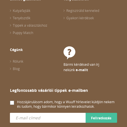
Kutyafajták
Regisztráld kenneled
Tenyésztők
Gyakori kérdések
Tippek a választáshoz
Puppy Match
Cégünk
Rólunk
Bármi kérdésed van írj
Blog
nekünk
e-mailt
Legfontosabb vásárlói tippek e-mailben
Hozzájárulásom adom, hogy a Wuuff hírlevelet küldjön nekem
és tudom, hogy bármikor könnyen leiratkozhatok.
Feliratkozás