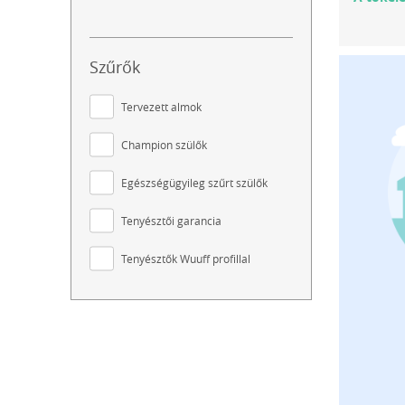
Szűrők
Tervezett almok
Champion szülők
Egészségügyileg szűrt szülők
Tenyésztői garancia
Tenyésztők Wuuff profillal