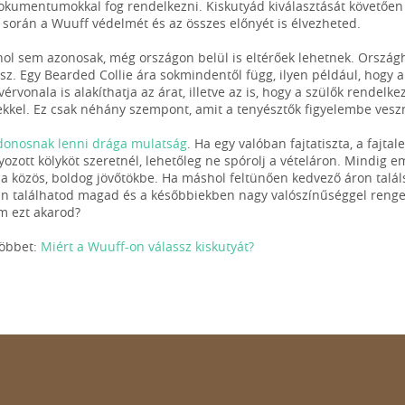
okumentumokkal fog rendelkezni. Kiskutyád kiválasztását követőe
 során a Wuuff védelmét és az összes előnyét is élvezheted.
hol sem azonosak, még országon belül is eltérőek lehetnek. Orszá
sz. Egy Bearded Collie ára sokmindentől függ, ilyen például, hogy a
vérvonala is alakíthatja az árat, illetve az is, hogy a szülők rendelk
kel. Ez csak néhány szempont, amit a tenyésztők figyelembe vesz
donosnak lenni drága mulatság
. Ha egy valóban fajtatiszta, a fajta
yozott kölyköt szeretnél, lehetőleg ne spórolj a vételáron. Mindig 
 a közös, boldog jövőtökbe. Ha máshol feltünően kedvező áron találs
 találhatod magad és a későbbiekben nagy valószínűséggel rengete
m ezt akarod?
többet:
Miért a Wuuff-on válassz kiskutyát?