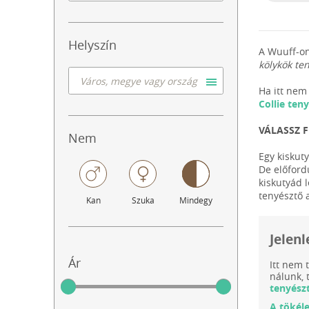
Helyszín
A Wuuff-on
kölykök te
Ha itt nem 
Collie ten
VÁLASSZ 
Nem
Egy kiskut
De előford
kiskutyád 
tenyésztő 
Kan
Szuka
Mindegy
Jelenl
Ár
Itt nem 
nálunk, 
tenyész
A tökél