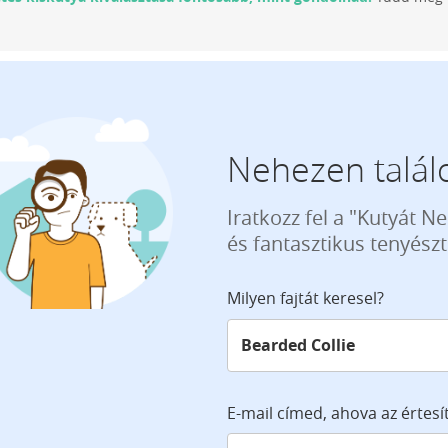
Nehezen találo
Iratkozz fel a "Kutyát N
és fantasztikus tenyész
Milyen fajtát keresel?
E-mail címed, ahova az értesí