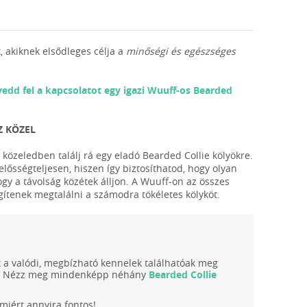
, akiknek elsődleges célja a
minőségi és egészséges
vedd fel a kapcsolatot egy igazi Wuuff-os Bearded
Z KÖZEL
 közeledben találj rá egy eladó Bearded Collie kölyökre.
lősségteljesen, hiszen így biztosíthatod, hogy olyan
ogy a távolság közétek álljon. A Wuuff-on az összes
egítenek megtalálni a számodra tökéletes kölyköt.
ak a valódi, megbízható kennelek találhatóak meg
unk. Nézz meg mindenképp néhány
Bearded Collie
iért annyira fontos!