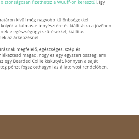
n
biztonságosan fizethetsz a Wuuff-on keresztül
, így
ghatáron kívül még nagyobb különbségekkel
 kölyök alkalmas-e tenyésztére és kiállításra a jövőben.
eznek-e egészségügyi szűrésekkel, kiállítási
nek az árképzésnél.
leírásnak megfelelő, egészséges, szép és
emlékeztesd magad, hogy ez egy egyszeri összeg, ami
z egy Bearded Collie kiskutyát, könnyen a saját
g pénzt fogsz otthagyni az állatorvosi rendelőben.