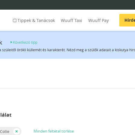
Hird
Tippek & Tanácsok
Wuuff Taxi
Wuuff Pay
k
Következö tipp
a szüleitől örökli küllemét és karakterét. Nézd meg a szülők adatait a kiskutya hi
lálat
Minden feltétel törlése
Collie