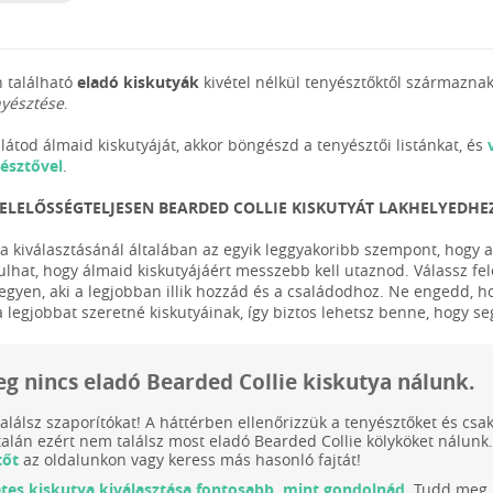
 található
eladó kiskutyák
kivétel nélkül tenyésztőktől származnak
nyésztése
.
látod álmaid kiskutyáját, akkor böngészd a tenyésztői listánkat, és
yésztővel
.
FELELŐSSÉGTELJESEN BEARDED COLLIE KISKUTYÁT LAKHELYEDHE
ya kiválasztásánál általában az egyik leggyakoribb szempont, hogy a
ulhat, hogy álmaid kiskutyájáért messzebb kell utaznod. Válassz fele
legyen, aki a legjobban illik hozzád és a családodhoz. Ne engedd, h
a legjobbat szeretné kiskutyáinak, így biztos lehetsz benne, hogy s
eg nincs eladó Bearded Collie kiskutya nálunk.
találsz szaporítókat! A háttérben ellenőrizzük a tenyésztőket és cs
talán ezért nem találsz most eladó Bearded Collie kölyköket nál
tőt
az oldalunkon vagy keress más hasonló fajtát!
etes kiskutya kiválasztása fontosabb, mint gondolnád.
Tudd meg m