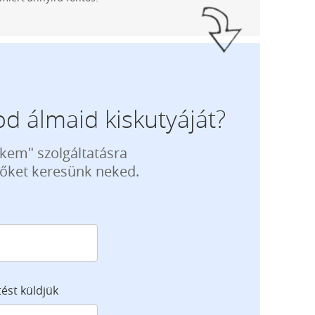
d álmaid kiskutyáját?
ekem" szolgáltatásra
tőket keresünk neked.
tést küldjük