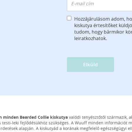
Hozzájárulásom adom, ho
kiskutya értesítőket küld
tudom, hogy bármikor k
leiratkozhatok.
Elküld
n minden Bearded Collie kiskutya
valódi tenyésztőtől származik, a
 testi-leki fejlődésükhöz szükséges. A Wuuff minden információt 
hirdetések alapján. A kiskutyád a korának megfelelő egészségügyi ell