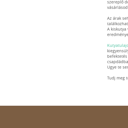
szereplő d
vásárlásod
Az árak se
találkozhat
A kiskutya 
eredmények
Kutyatulaj
kiegyensúl
befektetés
csapdádban
Ugye te se
Tudj meg 