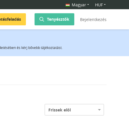
Magyar
HUF
etésfeladás
Tenyésztők
Bejelentkezés
rdetésében és kérj bővebb tájékoztatást.
Frissek elöl