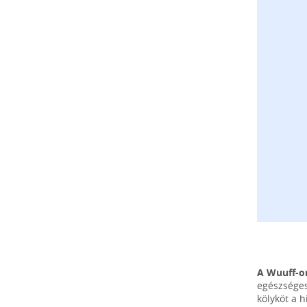
A Wuuff-o
egészséges
kölyköt a 