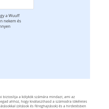
gy a Wuuff
jön nekem és
önnyen
ki biztosítja a kölykök számára mindazt, ami az
megad ahhoz, hogy kiválaszthasd a számodra tökéletes
átásokkal (oltások és féreghajtások) és a hirdetésben