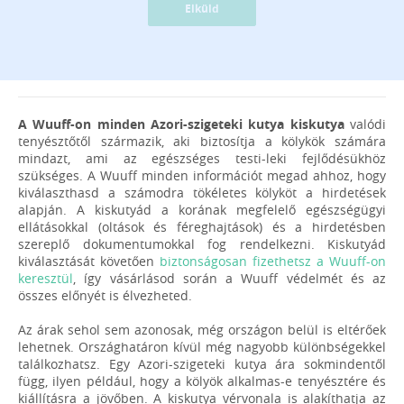
Elküld
A Wuuff-on minden Azori-szigeteki kutya kiskutya
valódi
tenyésztőtől származik, aki biztosítja a kölykök számára
mindazt, ami az egészséges testi-leki fejlődésükhöz
szükséges. A Wuuff minden információt megad ahhoz, hogy
kiválaszthasd a számodra tökéletes kölyköt a hirdetések
alapján. A kiskutyád a korának megfelelő egészségügyi
ellátásokkal (oltások és féreghajtások) és a hirdetésben
szereplő dokumentumokkal fog rendelkezni. Kiskutyád
kiválasztását követően
biztonságosan fizethetsz a Wuuff-on
keresztül
, így vásárlásod során a Wuuff védelmét és az
összes előnyét is élvezheted.
Az árak sehol sem azonosak, még országon belül is eltérőek
lehetnek. Országhatáron kívül még nagyobb különbségekkel
találkozhatsz. Egy Azori-szigeteki kutya ára sokmindentől
függ, ilyen például, hogy a kölyök alkalmas-e tenyésztére és
kiállításra a jövőben. A kiskutya vérvonala is alakíthatja az