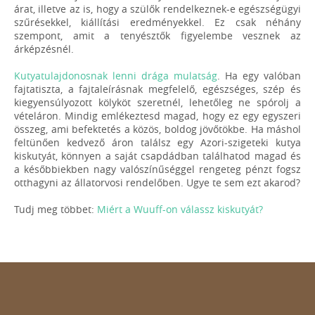
árat, illetve az is, hogy a szülők rendelkeznek-e egészségügyi
szűrésekkel, kiállítási eredményekkel. Ez csak néhány
szempont, amit a tenyésztők figyelembe vesznek az
árképzésnél.
Kutyatulajdonosnak lenni drága mulatság
. Ha egy valóban
fajtatiszta, a fajtaleírásnak megfelelő, egészséges, szép és
kiegyensúlyozott kölyköt szeretnél, lehetőleg ne spórolj a
vételáron. Mindig emlékeztesd magad, hogy ez egy egyszeri
összeg, ami befektetés a közös, boldog jövőtökbe. Ha máshol
feltünően kedvező áron találsz egy Azori-szigeteki kutya
kiskutyát, könnyen a saját csapdádban találhatod magad és
a későbbiekben nagy valószínűséggel rengeteg pénzt fogsz
otthagyni az állatorvosi rendelőben. Ugye te sem ezt akarod?
Tudj meg többet:
Miért a Wuuff-on válassz kiskutyát?