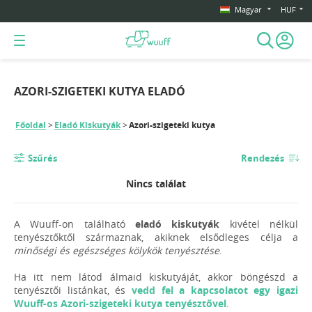
Magyar
HUF
AZORI-SZIGETEKI KUTYA ELADÓ
Főoldal
Eladó Kiskutyák
Azori-szigeteki kutya
Szűrés
Rendezés
Nincs találat
A Wuuff-on található
eladó kiskutyák
kivétel nélkül
tenyésztőktől származnak, akiknek elsődleges célja a
minőségi és egészséges kölykök tenyésztése
.
Ha itt nem látod álmaid kiskutyáját, akkor böngészd a
tenyésztői listánkat, és
vedd fel a kapcsolatot egy igazi
Wuuff-os Azori-szigeteki kutya tenyésztővel
.