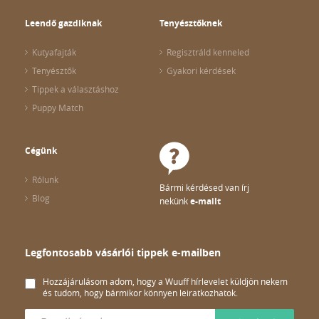
Leendő gazdiknak
Tenyésztőknek
Kutyafajták
Regisztráld kenneled
Tenyésztők
Gyakori kérdések
Tippek a választáshoz
Puppy Match
Cégünk
Rólunk
Bármi kérdésed van írj
Blog
nekünk
e-mailt
Legfontosabb vásárlói tippek e-mailben
Hozzájárulásom adom, hogy a Wuuff hírlevelet küldjön nekem
és tudom, hogy bármikor könnyen leiratkozhatok.