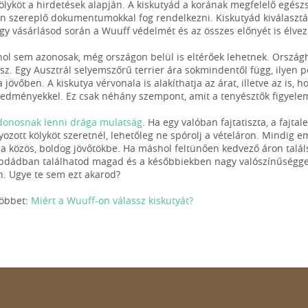
ölyköt a hirdetések alapján. A kiskutyád a korának megfelelő egészs
n szereplő dokumentumokkal fog rendelkezni. Kiskutyád kiválaszt
 így vásárlásod során a Wuuff védelmét és az összes előnyét is élve
hol sem azonosak, még országon belül is eltérőek lehetnek. Orszá
tsz. Egy Ausztrál selyemszőrű terrier ára sokmindentől függ, ilyen p
 a jövőben. A kiskutya vérvonala is alakíthatja az árat, illetve az is
 eredményekkel. Ez csak néhány szempont, amit a tenyésztők figyel
donosnak lenni drága mulatság
. Ha egy valóban fajtatiszta, a fajta
yozott kölyköt szeretnél, lehetőleg ne spórolj a vételáron. Mindig 
 a közös, boldog jövőtökbe. Ha máshol feltünően kedvező áron talál
apdádban találhatod magad és a későbbiekben nagy valószínűséggel 
. Ugye te sem ezt akarod?
többet:
Miért a Wuuff-on válassz kiskutyát?