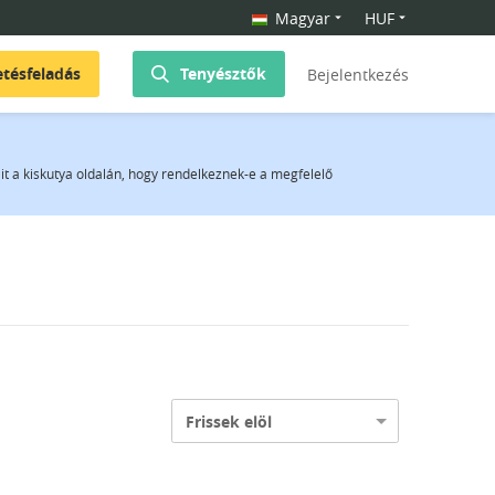
Magyar
HUF
etésfeladás
Tenyésztők
Bejelentkezés
it a kiskutya oldalán, hogy rendelkeznek-e a megfelelő
Frissek elöl