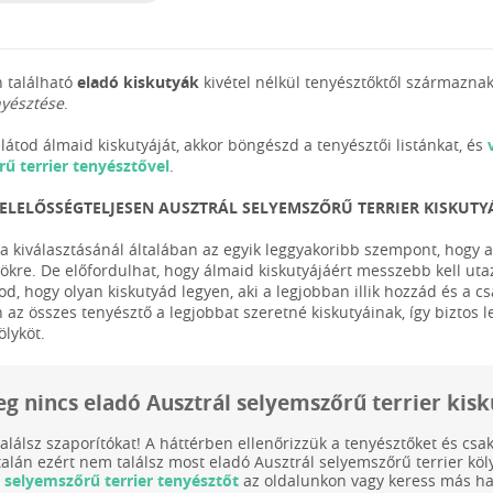
 található
eladó kiskutyák
kivétel nélkül tenyésztőktől származnak
nyésztése
.
látod álmaid kiskutyáját, akkor böngészd a tenyésztői listánkat, és
ű terrier tenyésztővel
.
FELELŐSSÉGTELJESEN AUSZTRÁL SELYEMSZŐRŰ TERRIER KISKUTY
ya kiválasztásánál általában az egyik leggyakoribb szempont, hogy a
yökre. De előfordulhat, hogy álmaid kiskutyájáért messzebb kell uta
od, hogy olyan kiskutyád legyen, aki a legjobban illik hozzád és a 
 az összes tenyésztő a legjobbat szeretné kiskutyáinak, így biztos
ölyköt.
eg nincs eladó Ausztrál selyemszőrű terrier kis
találsz szaporítókat! A háttérben ellenőrizzük a tenyésztőket és cs
talán ezért nem találsz most eladó Ausztrál selyemszőrű terrier 
 selyemszőrű terrier tenyésztőt
az oldalunkon vagy keress más has