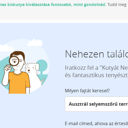
etes kiskutya kiválasztása fontosabb, mint gondolnád.
Tudd meg m
Nehezen találo
Iratkozz fel a "Kutyát N
és fantasztikus tenyész
Milyen fajtát keresel?
E-mail címed, ahova az értesí