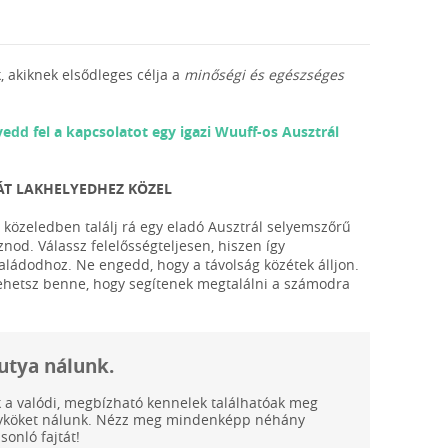
, akiknek elsődleges célja a
minőségi és egészséges
vedd fel a kapcsolatot egy igazi Wuuff-os Ausztrál
ÁT LAKHELYEDHEZ KÖZEL
 közeledben találj rá egy eladó Ausztrál selyemszőrű
znod. Válassz felelősségteljesen, hiszen így
családodhoz. Ne engedd, hogy a távolság közétek álljon.
 lehetsz benne, hogy segítenek megtalálni a számodra
kutya nálunk.
ak a valódi, megbízható kennelek találhatóak meg
kölyköket nálunk. Nézz meg mindenképp néhány
onló fajtát!