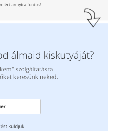
iért annyira fontos!
d álmaid kiskutyáját?
ekem" szolgáltatásra
tőket keresünk neked.
tést küldjük