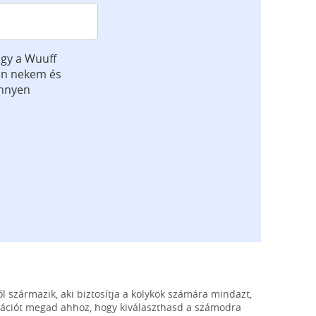
gy a Wuuff
jön nekem és
önnyen
l származik, aki biztosítja a kölykök számára mindazt,
mációt megad ahhoz, hogy kiválaszthasd a számodra