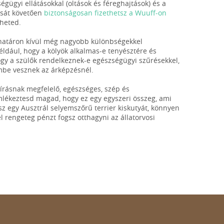
égügyi ellátásokkal (oltások és féreghajtások) és a
ását követően
biztonságosan fizethetsz a Wuuff-on
zheted.
ghatáron kívül még nagyobb különbségekkel
éldául, hogy a kölyök alkalmas-e tenyésztére és
, hogy a szülők rendelkeznek-e egészségügyi szűrésekkel,
embe vesznek az árképzésnél.
leírásnak megfelelő, egészséges, szép és
emlékeztesd magad, hogy ez egy egyszeri összeg, ami
sz egy Ausztrál selyemszőrű terrier kiskutyát, könnyen
rengeteg pénzt fogsz otthagyni az állatorvosi