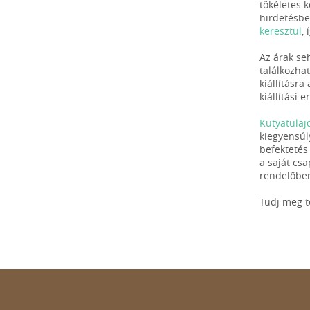
tökéletes k
hirdetésbe
keresztül
,
Az árak se
találkozha
kiállításra
kiállítási
Kutyatulaj
kiegyensúl
befektetés
a saját cs
rendelőben
Tudj meg 