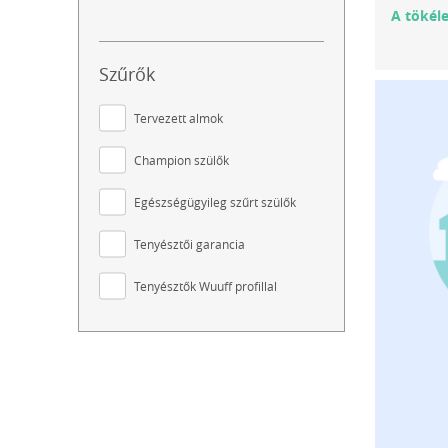
A tökél
Szűrők
Tervezett almok
Champion szülők
Egészségügyileg szűrt szülők
Tenyésztői garancia
Tenyésztők Wuuff profillal