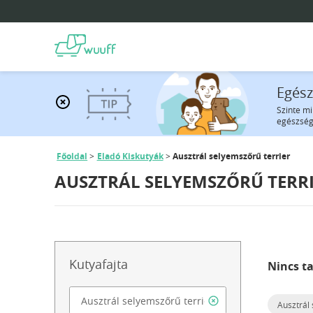
Egész
Szinte mi
egészség
Főoldal
Eladó Kiskutyák
Ausztrál selyemszőrű terrier
AUSZTRÁL SELYEMSZŐRŰ TERR
Kutyafajta
Nincs ta
Ausztrál