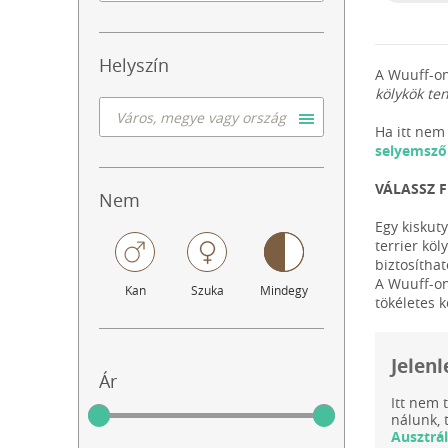
Helyszín
A Wuuff-on
kölykök te
Ha itt nem 
selyemszőr
VÁLASSZ 
Nem
Egy kiskut
terrier köl
biztosíthat
A Wuuff-on
Kan
Szuka
Mindegy
tökéletes k
Jelenl
Ár
Itt nem 
nálunk, 
Ausztrál