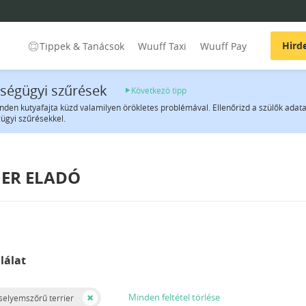
Hird
Tippek & Tanácsok
Wuuff Taxi
Wuuff Pay
ségügyi szűrések
Következö tipp
nden kutyafajta küzd valamilyen örökletes problémával. Ellenőrizd a szülők adata
ügyi szűrésekkel.
IER ELADÓ
lálat
Minden feltétel törlése
 selyemszőrű terrier