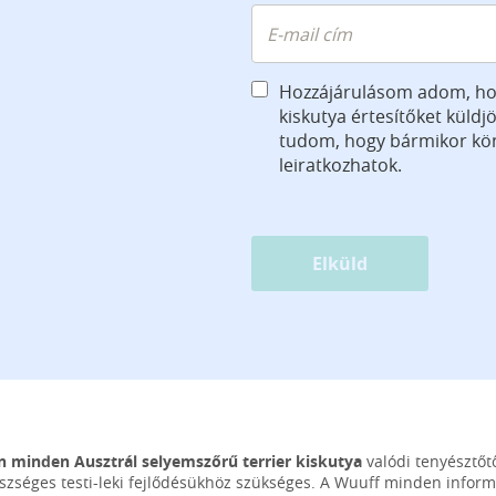
Hozzájárulásom adom, ho
kiskutya értesítőket küld
tudom, hogy bármikor k
leiratkozhatok.
Elküld
 minden Ausztrál selyemszőrű terrier kiskutya
valódi tenyésztőtő
szséges testi-leki fejlődésükhöz szükséges. A Wuuff minden infor