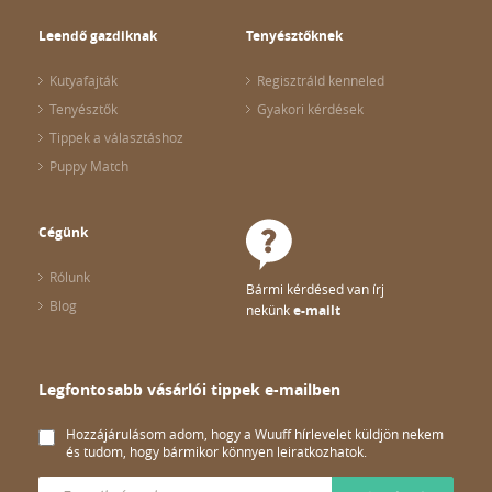
Leendő gazdiknak
Tenyésztőknek
Kutyafajták
Regisztráld kenneled
Tenyésztők
Gyakori kérdések
Tippek a választáshoz
Puppy Match
Cégünk
Rólunk
Bármi kérdésed van írj
Blog
nekünk
e-mailt
Legfontosabb vásárlói tippek e-mailben
Hozzájárulásom adom, hogy a Wuuff hírlevelet küldjön nekem
és tudom, hogy bármikor könnyen leiratkozhatok.