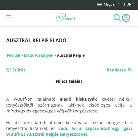
Magyar
HUF
AUSZTRÁL KELPIE ELADÓ
Főoldal
Eladó Kiskutyák
Ausztrál Kelpie
Szűrés
Rendezés
Nincs találat
A Wuuff-on található
eladó kiskutyák
kivétel nélkül
tenyésztőktől származnak, akiknek elsődleges célja a
minőségi és egészséges kölykök tenyésztése
.
Ha itt nem látod álmaid kiskutyáját, akkor böngészd a
tenyésztői listánkat, és
vedd fel a kapcsolatot egy igazi
Wuuff-os Ausztrál Kelpie tenyésztővel
.