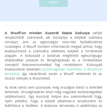
Elküld
A Wuuff-on minden Ausztrál Kelpie kiskutya
valódi
tenyésztőtől származik, aki biztosítja a kölykök számára
mindazt, ami az egészséges testi-leki fejlődésükhöz
szükséges. A Wuuff minden információt megad ahhoz, hogy
kiválaszthasd a számodra tökéletes kölyköt a hirdetések
alapján. A kiskutyád a korának megfelelő egészségügyi
ellátásokkal (oltások és féreghajtások) és a hirdetésben
szereplő dokumentumokkal fog rendelkezni. Kiskutyád
kiválasztását követően
biztonságosan fizethetsz a Wuuff-on
keresztül
, így vásárlásod során a Wuuff védelmét és az
összes előnyét is élvezheted.
Az árak sehol sem azonosak, még országon belül is eltérőek
lehetnek. Országhatáron kívül még nagyobb különbségekkel
találkozhatsz. Egy Ausztrál Kelpie ára sokmindentől függ,
ilyen például, hogy a kölyök alkalmas-e tenyésztére és
kiállításra a jövőben. A kiskutya vérvonala is alakíthatja az