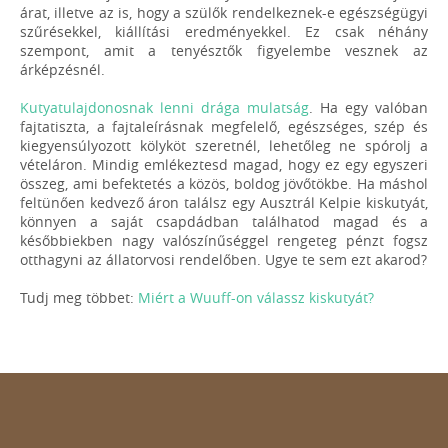
árat, illetve az is, hogy a szülők rendelkeznek-e egészségügyi
szűrésekkel, kiállítási eredményekkel. Ez csak néhány
szempont, amit a tenyésztők figyelembe vesznek az
árképzésnél.
Kutyatulajdonosnak lenni drága mulatság
. Ha egy valóban
fajtatiszta, a fajtaleírásnak megfelelő, egészséges, szép és
kiegyensúlyozott kölyköt szeretnél, lehetőleg ne spórolj a
vételáron. Mindig emlékeztesd magad, hogy ez egy egyszeri
összeg, ami befektetés a közös, boldog jövőtökbe. Ha máshol
feltünően kedvező áron találsz egy Ausztrál Kelpie kiskutyát,
könnyen a saját csapdádban találhatod magad és a
későbbiekben nagy valószínűséggel rengeteg pénzt fogsz
otthagyni az állatorvosi rendelőben. Ugye te sem ezt akarod?
Tudj meg többet:
Miért a Wuuff-on válassz kiskutyát?