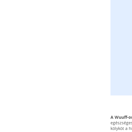
A Wuuff-o
egészséges
kölyköt a 