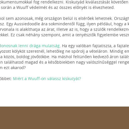
okumentumokkal fog rendelkezni. Kiskutyád kiválasztását követőe
 során a Wuuff védelmét és az összes előnyét is élvezheted.
hol sem azonosak, még országon belül is eltérőek lehetnek. Orszá
sz. Egy Aussiedoodle ára sokmindentől függ, ilyen például, hogy a k
rvonala is alakíthatja az árat, illetve az is, hogy a szülők rendelkez
kel. Ez csak néhány szempont, amit a tenyésztők figyelembe vesz
donosnak lenni drága mulatság
. Ha egy valóban fajtatiszta, a fajta
yozott kölyköt szeretnél, lehetőleg ne spórolj a vételáron. Mindig 
 a közös, boldog jövőtökbe. Ha máshol feltünően kedvező áron talál
 találhatod magad és a későbbiekben nagy valószínűséggel rengete
m ezt akarod?
többet:
Miért a Wuuff-on válassz kiskutyát?