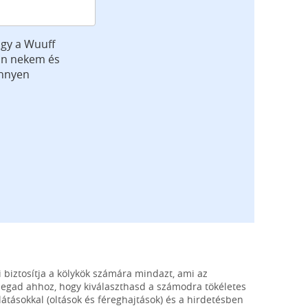
gy a Wuuff
jön nekem és
önnyen
i biztosítja a kölykök számára mindazt, ami az
megad ahhoz, hogy kiválaszthasd a számodra tökéletes
átásokkal (oltások és féreghajtások) és a hirdetésben