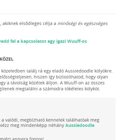
, akiknek elsődleges célja a
minőségi és egészséges
vedd fel a kapcsolatot egy igazi Wuuff-os
 KÖZEL
 közeledben találj rá egy eladó Aussiedoodle kölyökre.
lősségteljesen, hiszen így biztosíthatod, hogy olyan
ogy a távolság közétek álljon. A Wuuff-on az összes
egítenek megtalálni a számodra tökéletes kölyköt.
ak a valódi, megbízható kennelek találhatóak meg
nk. Nézz meg mindenképp néhány
Aussiedoodle
iért annyira fontos!