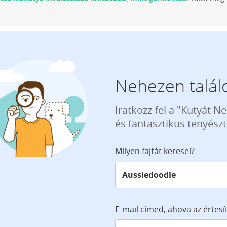
Nehezen találo
Iratkozz fel a "Kutyát N
és fantasztikus tenyész
Milyen fajtát keresel?
E-mail címed, ahova az értesí