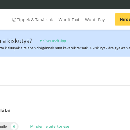
Hird
Tippek & Tanácsok
Wuuff Taxi
Wuuff Pay
 a kiskutya?
Következö tipp
szta kiskutyák általában drágábbak mint keverék társaik. A kiskutyák ára gyakran a 
lálat
Minden feltétel törlése
odle