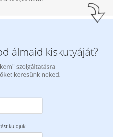
d álmaid kiskutyáját?
ekem" szolgáltatásra
tőket keresünk neked.
tést küldjük