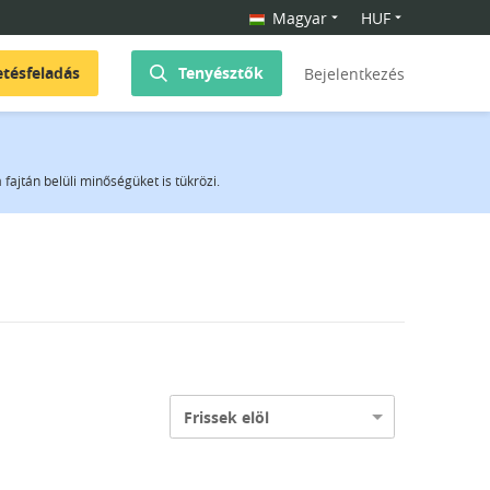
Magyar
HUF
etésfeladás
Tenyésztők
Bejelentkezés
fajtán belüli minőségüket is tükrözi.
Frissek elöl