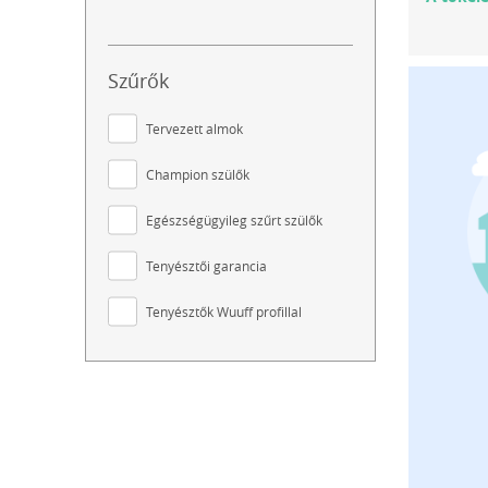
Szűrők
Tervezett almok
Champion szülők
Egészségügyileg szűrt szülők
Tenyésztői garancia
Tenyésztők Wuuff profillal