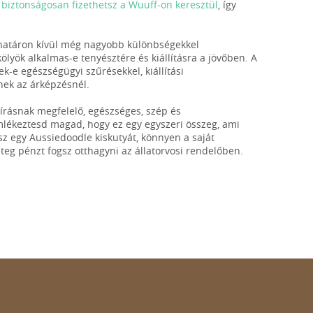
n
biztonságosan fizethetsz a Wuuff-on keresztül
, így
ghatáron kívül még nagyobb különbségekkel
ölyök alkalmas-e tenyésztére és kiállításra a jövőben. A
nek-e egészségügyi szűrésekkel, kiállítási
nek az árképzésnél.
leírásnak megfelelő, egészséges, szép és
emlékeztesd magad, hogy ez egy egyszeri összeg, ami
sz egy Aussiedoodle kiskutyát, könnyen a saját
g pénzt fogsz otthagyni az állatorvosi rendelőben.