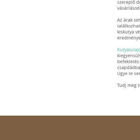
szereplő d
vásárlásod
Az árak se
találkozhat
kiskutya vé
eredmények
Kutyatulaj
kiegyensúl
befektetés
csapdádban
Ugye te se
Tudj meg 