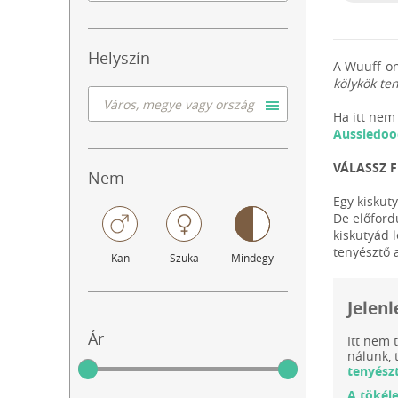
Helyszín
A Wuuff-on
kölykök te
Ha itt nem 
Aussiedoo
VÁLASSZ 
Nem
Egy kiskut
De előford
kiskutyád 
tenyésztő 
Kan
Szuka
Mindegy
Jelen
Ár
Itt nem 
nálunk,
tenyész
A tökél