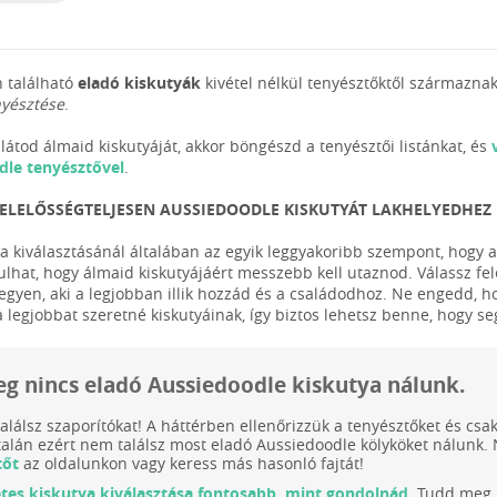
 található
eladó kiskutyák
kivétel nélkül tenyésztőktől származnak
nyésztése
.
látod álmaid kiskutyáját, akkor böngészd a tenyésztői listánkat, és
dle tenyésztővel
.
FELELŐSSÉGTELJESEN AUSSIEDOODLE KISKUTYÁT LAKHELYEDHEZ
ya kiválasztásánál általában az egyik leggyakoribb szempont, hogy a
ulhat, hogy álmaid kiskutyájáért messzebb kell utaznod. Válassz fele
legyen, aki a legjobban illik hozzád és a családodhoz. Ne engedd, h
a legjobbat szeretné kiskutyáinak, így biztos lehetsz benne, hogy s
leg nincs eladó Aussiedoodle kiskutya nálunk.
találsz szaporítókat! A háttérben ellenőrizzük a tenyésztőket és cs
 talán ezért nem találsz most eladó Aussiedoodle kölyköket nálu
tőt
az oldalunkon vagy keress más hasonló fajtát!
etes kiskutya kiválasztása fontosabb, mint gondolnád.
Tudd meg m