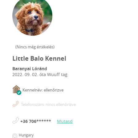
(
Nincs még értékelés
)
Little Balo Kennel
Baranyai Lóránd
2022. 09. 02.
óta Wuuff tag
Kennelnév: ellenőrizve
Telefonszám: nincs ellenőrizve
+36 706******
Mutasd
Hungary