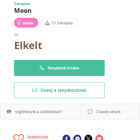
Cavapoo
Moon
szuka
11 hónapos
ÁR
Elkelt
Tenyésztő hívása
Üzenj a tenyésztőnek
Segíthetünk a szállításban?
Chatelj velünk
Kedvencnek
3