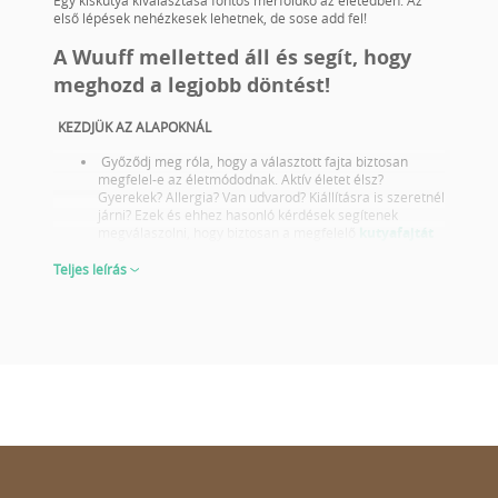
első lépések nehézkesek lehetnek, de sose add fel!
A Wuuff melletted áll és segít, hogy
meghozd a legjobb döntést!
KEZDJÜK AZ ALAPOKNÁL
Győződj meg róla, hogy a választott fajta biztosan
megfelel-e az életmódodnak. Aktív életet élsz?
Gyerekek? Allergia? Van udvarod? Kiállításra is szeretnél
járni? Ezek és ehhez hasonló kérdések segítenek
megválaszolni, hogy biztosan a megfelelő
kutyafajtát
választottad-e.
Tájékozódj a választott fajta egészségügyi problémáiról
Teljes leírás
és olyan szülőktől válassz kölyköt akik megfelelő
egészségügyi szűrésekkel rendelkeznek.
Nézd meg a szülők fotóját és kiállítási eredményeit is!
Nem csak akkor fontos lépés ha tenyésztésre vagy
kiállításra választasz kutyát ezt sose feledd! A jó
kiállítási eredmények azt is tükrözik, hogy a szülők a
fajta reprezentatív képviselői küllemben és karakterben
egyaránt. Ebből megítélheted, hogyan fog kinézni a
kiskutya mikor felnőtté válik.
Egy kölyökről 6-8 hetes korában kapjuk a legtisztább
képet, hogy mit várhatunk tőle felnőtt korában. Legyen
szó akár a külleméről, akár a viselkedéséről.