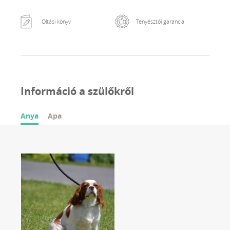
Oltási könyv
Tenyésztői garancia
Információ a szülőkről
Anya
Apa