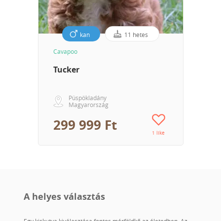
kan
11 hetes
Cavapoo
Tucker
Püspökladány
Magyarország
299 999 Ft
1 like
A helyes választás
Egy kiskutya kiválasztása fontos mérföldkő az életedben. Az