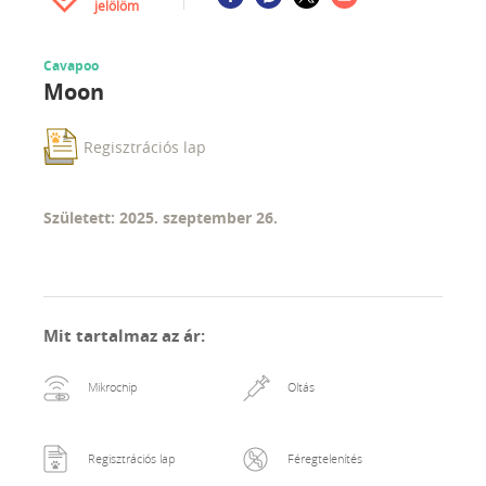
jelölöm
Cavapoo
Moon
Regisztrációs lap
Született: 2025. szeptember 26.
Mit tartalmaz az ár
:
Mikrochip
Oltás
Regisztrációs lap
Féregtelenítés