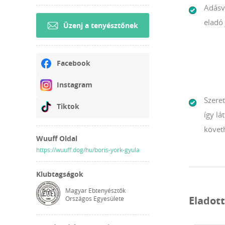
Adásv
eladó 
Üzenj a tenyésztőnek
Facebook
Instagram
Szeret
Tiktok
így l
követh
Wuuff Oldal
https://wuuff.dog/hu/boris-york-gyula
Klubtagságok
Magyar Ebtenyésztők
Eladot
Országos Egyesülete