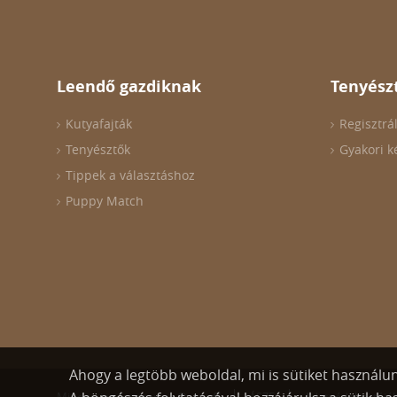
Leendő gazdiknak
Tenyész
Kutyafajták
Regisztrá
Tenyésztők
Gyakori k
Tippek a választáshoz
Puppy Match
Ahogy a legtöbb weboldal, mi is sütiket használu