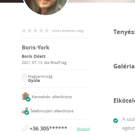
Tenyés
(
Nincs értékelés még
)
Boris-York
Boris Odett
2021. 07. 13.
óta Wuuff tag
Galéria
Magyarország
Gyula
Kennelnév: ellenőrizve
Elköte
Telefonszám: ellenőrizve
A szül
+36 305******
egész
Mutasd