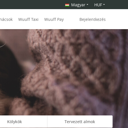
Magyar
HUF
anácsok
Wuuff Taxi
Wuuff Pay
Bejelentkezés
Kölykök
Tervezett almok