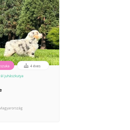
szuka
4 éves
rál juhászkutya
e
Magyarország