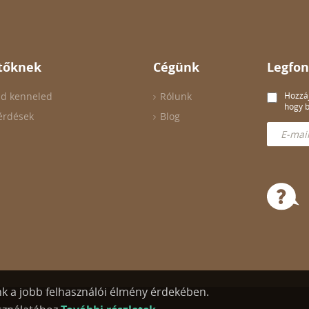
tőknek
Cégünk
Legfon
ld kenneled
Rólunk
Hozzáj
hogy b
érdések
Blog
nk a jobb felhasználói élmény érdekében.