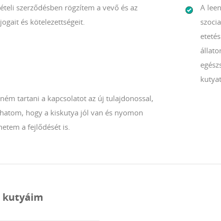
ételi szerződésben rögzítem a vevő és az
A lee
jogait és kötelezettségeit.
szocia
etetés
állato
egészs
kutyat
ném tartani a kapcsolatot az új tulajdonossal,
áthatom, hogy a kiskutya jól van és nyomon
etem a fejlődését is.
t kutyáim