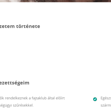
zetem története
lezettségeim
ők rendelkeznek a fajtaklub által előírt
Egész
ségügyi szűrésekkel.
szárm