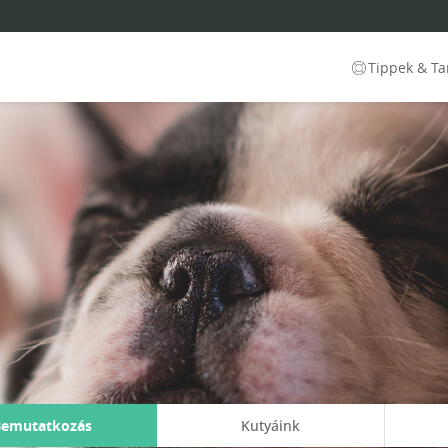
Tippek & T
Bemutatkozás
Kutyáink