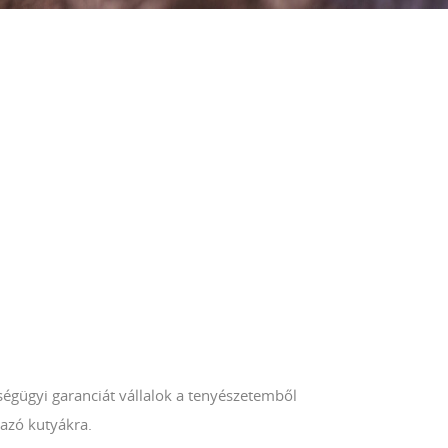
ségügyi garanciát vállalok a tenyészetemből
azó kutyákra.