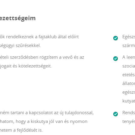
lezettségeim
ők rendelkeznek a fajtaklub által előírt
Egész
ségügyi szűrésekkel.
szárm
ételi szerződésben rögzítem a vevő és az
A lee
jogait és kötelezettségeit.
szocia
etetés
állato
egészs
kutyat
ném tartani a kapcsolatot az új tulajdonossal,
Rends
áthatom, hogy a kiskutya jól van és nyomon
tenyés
etem a fejlődését is.