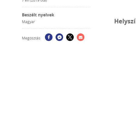
7 év (2019 óta)
Beszélt nyelvek
Helysz
Magyar
Megosztás