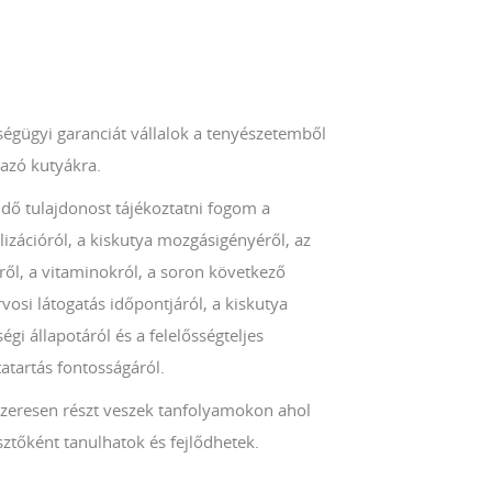
ségügyi garanciát vállalok a tenyészetemből
azó kutyákra.
ndő tulajdonost tájékoztatni fogom a
lizációról, a kiskutya mozgásigényéről, az
ről, a vitaminokról, a soron következő
rvosi látogatás időpontjáról, a kiskutya
égi állapotáról és a felelősségteljes
atartás fontosságáról.
zeresen részt veszek tanfolyamokon ahol
ztőként tanulhatok és fejlődhetek.