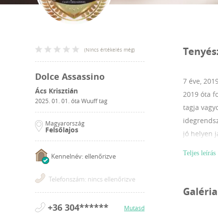
Tenyés
(
Nincs értékelés még
)
Dolce Assassino
7 éve, 201
Ács Krisztián
2019 óta f
2025. 01. 01.
óta Wuuff tag
tagja vagy
idegrendsz
Magyarország
Felsőlajos
jó helyen j
Teljes leírás
Kennelnév: ellenőrizve
Telefonszám: nincs ellenőrizve
Galéria
+36 304******
Mutasd