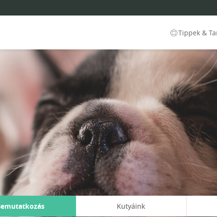
Tippek & T
Bemutatkozás
Kutyáink