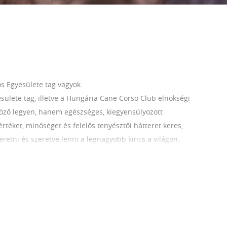
 Egyesülete tag vagyok.
ülete tag, illetve a Hungária Cane Corso Club elnökségi
öző legyen, hanem egészséges, kiegyensúlyozott
rtéket, minőséget és felelős tenyésztői hátteret keres,
zeretni és szeretve lenni a legnagyobb kincs a világon.