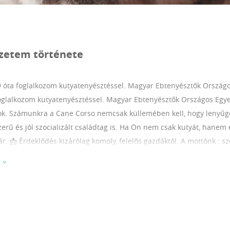
zetem története
9 óta foglalkozom kutyatenyésztéssel.
Magyar Ebtenyésztők Országos
oglalkozom kutyatenyésztéssel. Magyar Ebtenyésztők Országos Egyes
ok. Számunkra a Cane Corso nemcsak küllemében kell, hogy lenyűg
erű és jól szocializált családtag is. Ha Ön nem csak kutyát, hanem é
ár. 📩 Érdeklődés kizárólag komoly, felelős gazdáktól. A mottónk : s