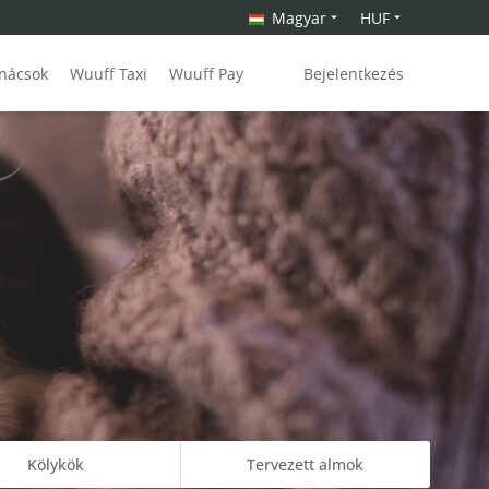
Magyar
HUF
anácsok
Wuuff Taxi
Wuuff Pay
Bejelentkezés
Kölykök
Tervezett almok