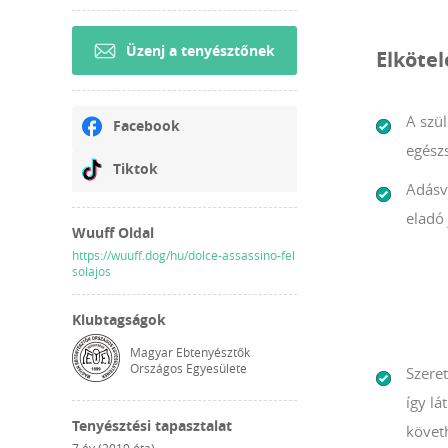
Üzenj a tenyésztőnek
Elköte
A szül
Facebook
egész
Tiktok
Adásv
eladó 
Wuuff Oldal
https://wuuff.dog/hu/dolce-assassino-fel
solajos
Klubtagságok
Magyar Ebtenyésztők
Országos Egyesülete
Szeret
így l
Tenyésztési tapasztalat
követh