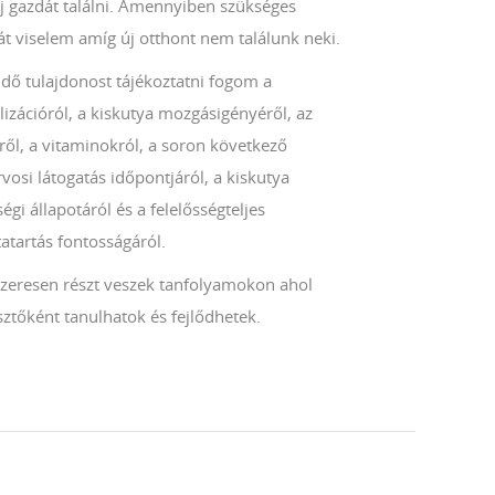
új gazdát találni. Amennyiben szükséges
t viselem amíg új otthont nem találunk neki.
ndő tulajdonost tájékoztatni fogom a
lizációról, a kiskutya mozgásigényéről, az
ről, a vitaminokról, a soron következő
rvosi látogatás időpontjáról, a kiskutya
égi állapotáról és a felelősségteljes
atartás fontosságáról.
zeresen részt veszek tanfolyamokon ahol
ztőként tanulhatok és fejlődhetek.