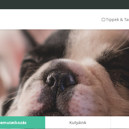
Tippek & T
Bemutatkozás
Kutyáink