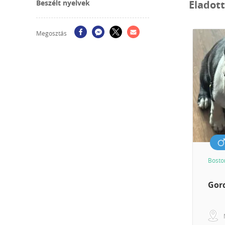
Beszélt nyelvek
Eladot
Megosztás
Bosto
Gor