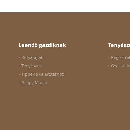
Leendő gazdiknak
Tenyész
Kutyafajták
Regisztrá
Tenyésztők
Gyakori k
Tippek a választáshoz
Puppy Match