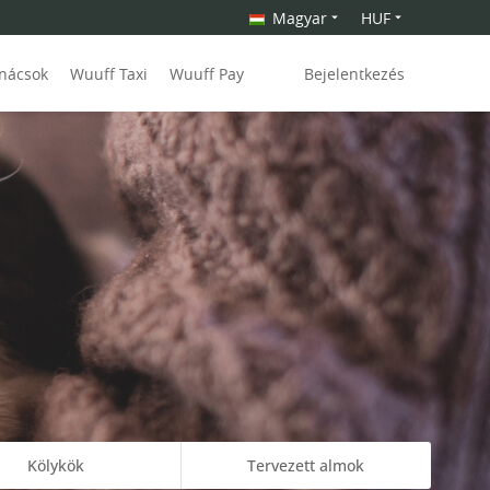
Magyar
HUF
anácsok
Wuuff Taxi
Wuuff Pay
Bejelentkezés
Kölykök
Tervezett almok