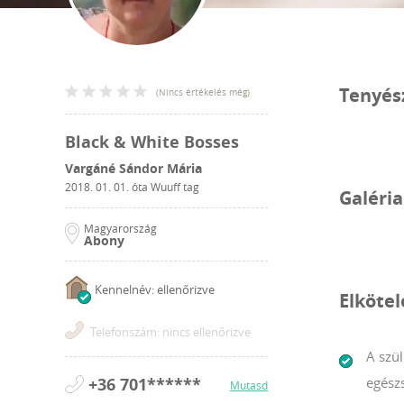
Tenyés
(
Nincs értékelés még
)
Black & White Bosses
Vargáné Sándor Mária
2018. 01. 01.
óta Wuuff tag
Galéria
Magyarország
Abony
Kennelnév: ellenőrizve
Elköte
Telefonszám: nincs ellenőrizve
A szül
+36 701******
egész
Mutasd