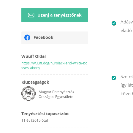
Üzenj a tenyésztőnek
Adásv
eladó 
Facebook
Wuuff Oldal
https://wuuff.dog/hu/black-and-white-bo
sses-abony
Szeret
Klubtagságok
így l
Magyar Ebtenyésztők
követh
Országos Egyesülete
Tenyésztési tapasztalat
11 év (2015 óta)