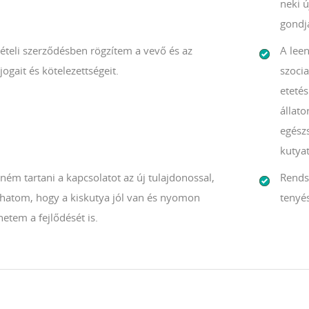
neki 
gondjá
ételi szerződésben rögzítem a vevő és az
A lee
jogait és kötelezettségeit.
szocia
etetés
állato
egészs
kutyat
ném tartani a kapcsolatot az új tulajdonossal,
Rends
áthatom, hogy a kiskutya jól van és nyomon
tenyés
etem a fejlődését is.