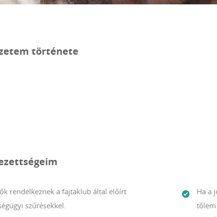
zetem története
lezettségeim
ők rendelkeznek a fajtaklub által előírt
Ha a 
ségügyi szűrésekkel.
tőlem