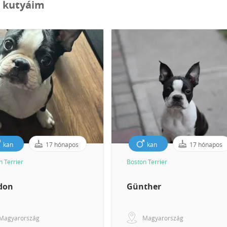
t kutyáim
kan
17 hónapos
kan
17 hónapos
n Terrier
Boston Terrier
don
Günther
Magyarország
Magyarország