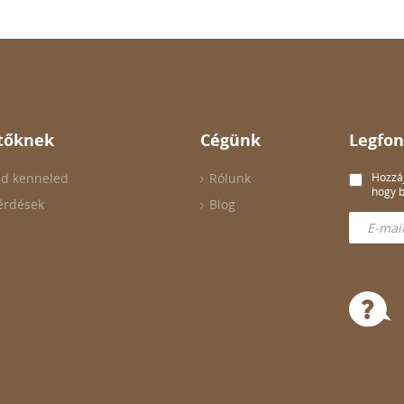
tőknek
Cégünk
Legfon
ld kenneled
Rólunk
Hozzáj
hogy b
érdések
Blog