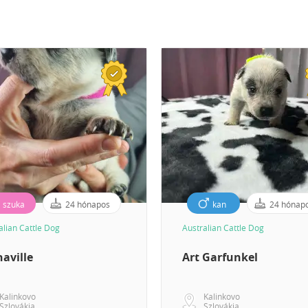
szuka
24 hónapos
kan
24 hónap
alian Cattle Dog
Australian Cattle Dog
aville
Art Garfunkel
Kalinkovo
Kalinkovo
Szlovákia
Szlovákia