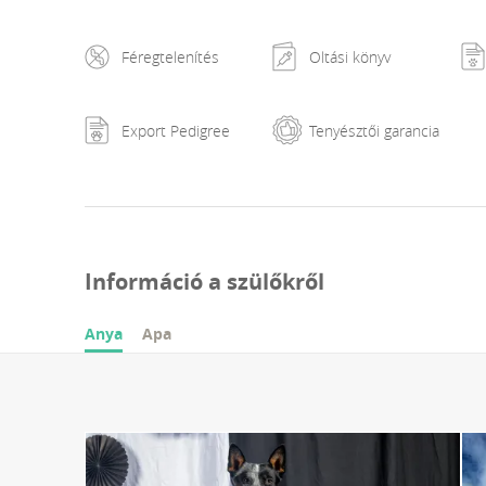
Féregtelenítés
Oltási könyv
Export Pedigree
Tenyésztői garancia
Információ a szülőkről
Anya
Apa