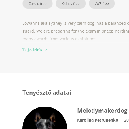
Cardio free
Kidney free
vWF free
Lowanna aka sydney is very calm dog, has a balanced c
guard. We are preparing for the exam in sheep herdin
many awards from various exhibitions
Teljes leírás
Tenyésztő adatai
Melodymakerdog
Karolina Petrunenko
20