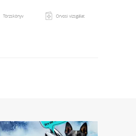
Törzskönyv
Orvosi vizsgálat