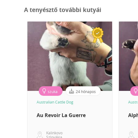
A tenyésztő további kutyái
szuka
24 hónapos
Australian Cattle Dog
Austr
Au Revoir La Guerre
Alph
Kalinkovo
Szlovákia