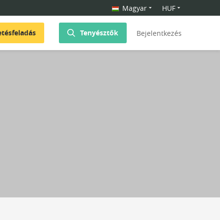
Magyar
HUF
etésfeladás
Tenyésztők
Bejelentkezés