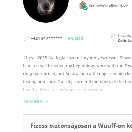
Kennelnév: ellenőrizve
Slovakia
+421 917******
Mutasd
Kalink
11 éve, 2015 óta foglalkozom kutyatenyésztéssel.
Slove
I am a small breeder, my beginnings were with the Tosa
ridgeback breed, but Australian cattle dogs remain cl
testing and care. Our dogs are full members of the fam
healthy. We also lead dogs in show rings.
Teljes leírás
Fizess biztonságosan a Wuuff-on k