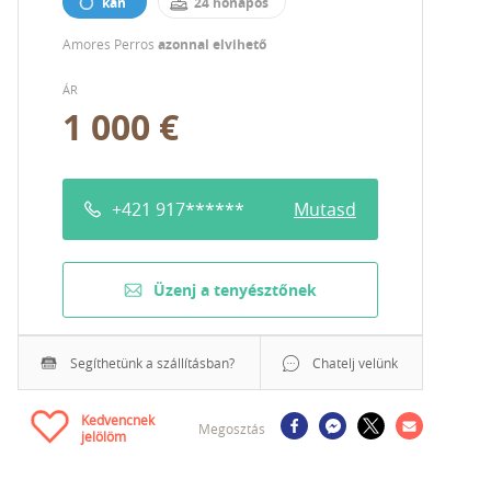
kan
24 hónapos
Amores Perros
azonnal elvihető
ÁR
1 000 €
+421 917******
Mutasd
Üzenj a tenyésztőnek
Segíthetünk a szállításban?
Chatelj velünk
Kedvencnek
Megosztás
jelölöm