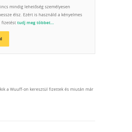
incs mindig lehetőség személyesen
messze élsz. Ezért is használd a kényelmes
 fizetést
tudj meg többet…
l
akik a Wuuff-on keresztül fizettek és miután már