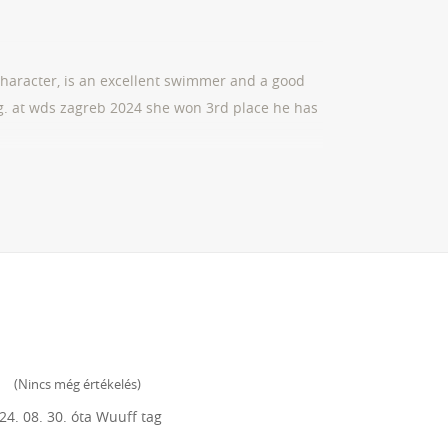
haracter, is an excellent swimmer and a good
g. at wds zagreb 2024 she won 3rd place he has
(
Nincs még értékelés
)
24. 08. 30.
óta Wuuff tag