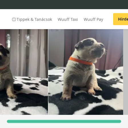
Hird
Tippek & Tanácsok
Wuuff Taxi
Wuuff Pay