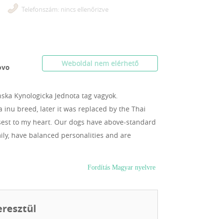
Telefonszám: nincs ellenőrizve
Weboldal nem elérhető
ovo
nska Kynologicka Jednota tag vagyok.
 inu breed, later it was replaced by the Thai
osest to my heart. Our dogs have above-standard
ily, have balanced personalities and are
Fordítás Magyar nyelvre
eresztül