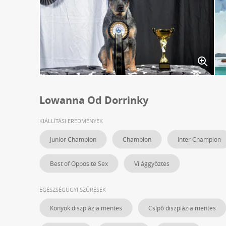
Lowanna Od Dorrinky
KIÁLLÍTÁSI EREDMÉNYEK
Junior Champion
Champion
Inter Champion
Best of Opposite Sex
Világgyőztes
EGÉSZSÉGÜGYI SZŰRÉSEK
Könyök diszplázia mentes
Csípő diszplázia mentes