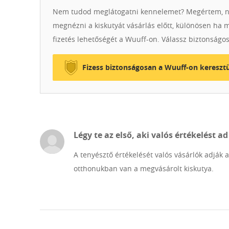
Nem tudod meglátogatni kennelemet? Megértem, n
megnézni a kiskutyát vásárlás előtt, különösen ha 
fizetés lehetőségét a Wuuff-on. Válassz biztonságos
Fizess biztonságosan a Wuuff-on keresztü
Légy te az első, aki valós értékelést ad
A tenyésztő értékelését valós vásárlók adják 
otthonukban van a megvásárolt kiskutya.