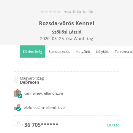
Nincs értékelés még
Rozsda-vörös Kennel
Szőllősi László
2020. 03. 25.
óta Wuuff tag
Elérhetőség
Bemutatkozás
Kutyáink
Kölykök
Tervezett a
Magyarország
Debrecen
Kennelnév: ellenőrizve
Telefonszám: ellenőrizve
+36 705******
Mutasd