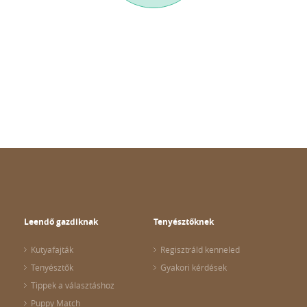
Leendő gazdiknak
Tenyésztőknek
Kutyafajták
Regisztráld kenneled
Tenyésztők
Gyakori kérdések
Tippek a választáshoz
Puppy Match