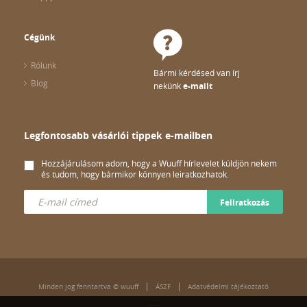
Cégünk
Rólunk
Bármi kérdésed van írj
Blog
nekünk
e-mailt
Legfontosabb vásárlói tippek e-mailben
Hozzájárulásom adom, hogy a Wuuff hírlevelet küldjön nekem
és tudom, hogy bármikor könnyen leiratkozhatok.
Feliratkozás
Minden jog fenntartva © wuuff
ÁSZF
Adatvédelmi tájékoztató