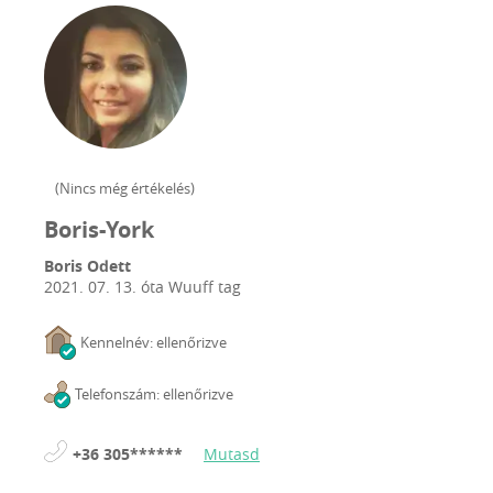
(
Nincs még értékelés
)
Boris-York
Boris Odett
2021. 07. 13.
óta Wuuff tag
Kennelnév: ellenőrizve
Telefonszám: ellenőrizve
+36 305******
Mutasd