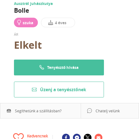
Ausztrál juhászkutya
Bolle
szuka
4 éves
ÁR
Elkelt
Tenyésztő hívása
Üzenj a tenyésztőnek
Segíthetünk a szállításban?
Chatelj velünk
Kedvencnek
1