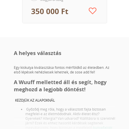
350 000 Ft
A helyes választás
Egy kiskutya kiválasztása fontos mérföldkő az életedben. Az
első lépések nehézkesek lehetnek, de sose add fel!
A Wuuff melletted áll és segít, hogy
meghozd a legjobb döntést!
KEZDJÜK AZ ALAPOKNÁL
Győződj meg róla, hogy a választott fajta biztosan
megfelel-e az életmódodnak. Aktív életet élsz?
Gyerekek? Allergia? Van udvarod? Kiállításra is szeretnél
járni? Ezek és ehhez hasonló kérdések segítenek
megválaszolni, hogy biztosan a megfelelő
kutyafajtát