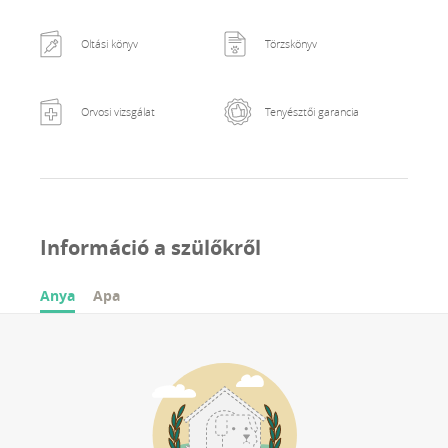
Oltási könyv
Törzskönyv
Orvosi vizsgálat
Tenyésztői garancia
Információ a szülőkről
Anya
Apa