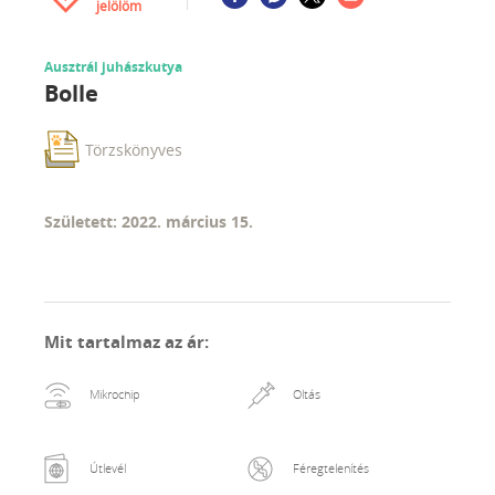
jelölöm
Ausztrál juhászkutya
Bolle
Törzskönyves
Született: 2022. március 15.
Mit tartalmaz az ár
:
Mikrochip
Oltás
Útlevél
Féregtelenítés