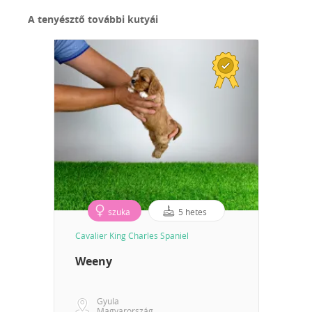
A tenyésztő további kutyái
szuka
5 hetes
Cavalier King Charles Spaniel
Weeny
Gyula
Magyarország