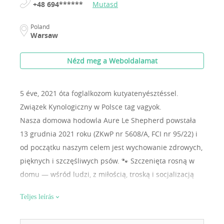
+48 694******
Mutasd
Poland
Warsaw
Nézd meg a Weboldalamat
5 éve, 2021 óta foglalkozom kutyatenyésztéssel.
Związek Kynologiczny w Polsce tag vagyok.
Nasza domowa hodowla Aure Le Shepherd powstała
13 grudnia 2021 roku (ZKwP nr 5608/A, FCI nr 95/22) i
od początku naszym celem jest wychowanie zdrowych,
pięknych i szczęśliwych psów. 🐾 Szczenięta rosną w
domu — wśród ludzi, z miłością, troską i socjalizacją
od pierwszych dni. 🐾 Rodzice z badaniami — wolni od
Teljes leírás
chorób genetycznych, z rodowodami z Francji,
Niemiec, USA i Ukrainy. 🐾 Charakter i serce — nasze