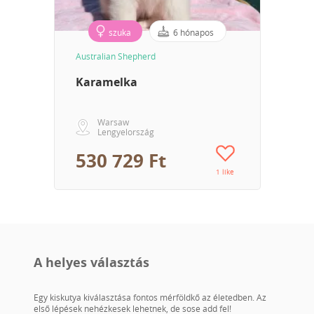
szuka
6 hónapos
Australian Shepherd
Karamelka
Warsaw
Lengyelország
530 729 Ft
1 like
A helyes választás
Egy kiskutya kiválasztása fontos mérföldkő az életedben. Az
első lépések nehézkesek lehetnek, de sose add fel!