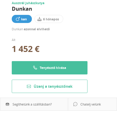
Ausztrál juhászkutya
Dunkan
kan
6 hónapos
Dunkan
azonnal elvihető
ÁR
1 452 €
Tenyésztő hívása
Üzenj a tenyésztőnek
Segíthetünk a szállításban?
Chatelj velünk