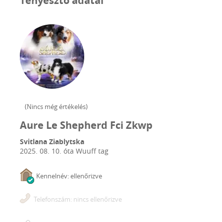
Tenyésztő adatai
(
Nincs még értékelés
)
Aure Le Shepherd Fci Zkwp
Svitlana Ziablytska
2025. 08. 10.
óta Wuuff tag
Kennelnév: ellenőrizve
Telefonszám: nincs ellenőrizve