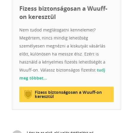
psy to wierni przyjaciele, partnerzy w sporcie i radość
Fizess biztonságosan a Wuuff-
każdej rodziny. 💛 Jeśli marzysz o owczarku
on keresztül
australijskim, który będzie Twoim najlepszym
przyjacielem — zapraszamy do rodziny Aure Le
Nem tudod meglátogatni kennelemet?
Shepherd.
Megértem, nincs mindig lehetőség
személyesen megnézni a kiskutyát vásárlás
előtt, különösen ha messze élsz. Ezért is
használd a kényelmes fizetés lehetőségét a
Wuuff-on. Válassz biztonságos fizetést
tudj
meg többet…
Fizess biztonságosan a Wuuff-on
keresztül
Légy te az első, aki valós értékelést ad