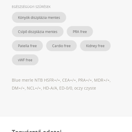
EGÉSZSÉGÜGYI SZŰRÉSEK
Könyök diszplázia mentes
Csípő diszplázia mentes
PRA free
Patella free
Cardio free
Kidney free
vWF free
Blue merle NTB HSFR+/+, CEA+/+, PRA+/+, MDR+/+,
DM+/+, NCL+/+, HD-A/A, ED-0/0, oczy czyste