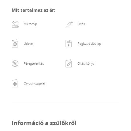
Mit tartalmaz az ár
:
Mikrochip
Oltás
Útlevél
Regisztrációs lap
Féregtelenítés
Oltási könyv
Orvosi vizsgálat
Információ a szülőkről