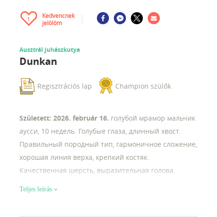
Kedvencnek
1
jelölöm
Ausztrál juhászkutya
Dunkan
Regisztrációs lap
Champion szülők
Született: 2026. február 16.
голубой мрамор мальчик
аусси, 10 недель. Голубые глаза, длинный хвост.
Правильный породный тип, гармоничное сложение,
хорошая линия верха, крепкий костяк.
Качественная шерсть, выразительная голова.
Активный, игривый, ориентирован на человека.
Teljes leírás
Перспективен для спорта, выставок и как отличный
компаньон.