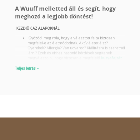
A Wuuff melletted áll és segít, hogy
meghozd a legjobb döntést!
KEZDJÜK AZ ALAPOKNÁL
Győződj meg róla, hogy a választott fajta biztosan
megfelel-e az életmódodnak. Aktív életet élsz?
Gyerekek? Allergia? Van udvarod? Kiállításra is szeretnél
járni? Ezek és ehhez hasonló kérdések segítenek
megválaszolni, hogy biztosan a megfelelő
kutyafajtát
választottad-e.
Tájékozódj a választott fajta egészségügyi problémáiról
Teljes leírás
és olyan szülőktől válassz kölyköt akik megfelelő
egészségügyi szűrésekkel rendelkeznek.
Nézd meg a szülők fotóját és kiállítási eredményeit is!
Nem csak akkor fontos lépés ha tenyésztésre vagy
kiállításra választasz kutyát ezt sose feledd! A jó
kiállítási eredmények azt is tükrözik, hogy a szülők a
fajta reprezentatív képviselői küllemben és karakterben
egyaránt. Ebből megítélheted, hogyan fog kinézni a
kiskutya mikor felnőtté válik.
Egy kölyökről 6-8 hetes korában kapjuk a legtisztább
képet, hogy mit várhatunk tőle felnőtt korában. Legyen
szó akár a külleméről, akár a viselkedéséről.
VÁLASSZ OKOSAN ÉS FELKÉSZÜLTEN