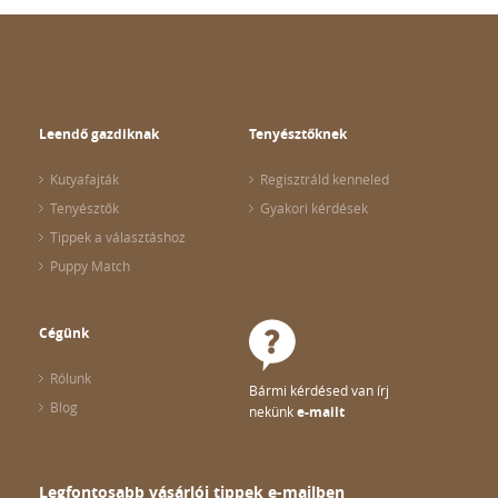
Leendő gazdiknak
Tenyésztőknek
Kutyafajták
Regisztráld kenneled
Tenyésztők
Gyakori kérdések
Tippek a választáshoz
Puppy Match
Cégünk
Rólunk
Bármi kérdésed van írj
Blog
nekünk
e-mailt
Legfontosabb vásárlói tippek e-mailben