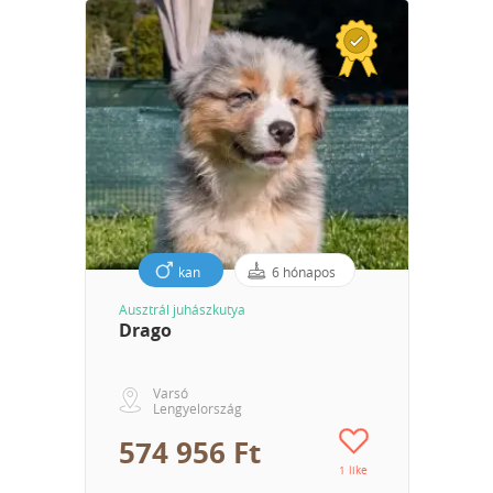
kan
6 hónapos
Ausztrál juhászkutya
Drago
Varsó
Lengyelország
574 956 Ft
1 like