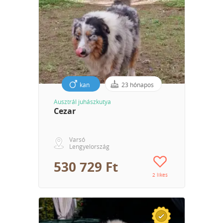
kan
23 hónapos
Ausztrál juhászkutya
Cezar
Varsó
Lengyelország
530 729 Ft
2 likes