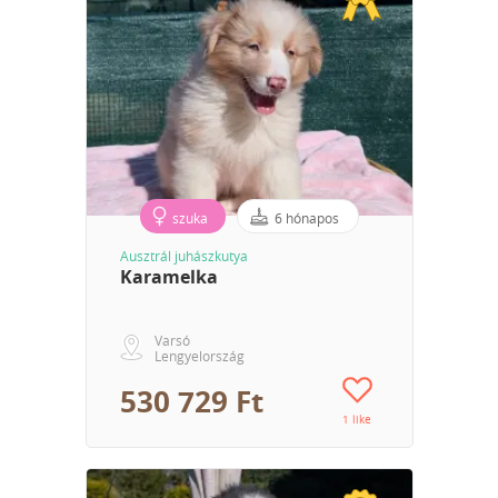
szuka
6 hónapos
Ausztrál juhászkutya
Karamelka
Varsó
Lengyelország
530 729 Ft
1 like