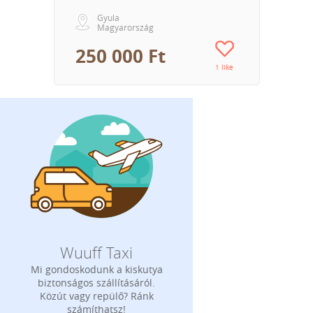
Gyula
Magyarország
250 000 Ft
1 like
Wuuff Taxi
Mi gondoskodunk a kiskutya
biztonságos szállításáról.
Közút vagy repülő? Ránk
számíthatsz!