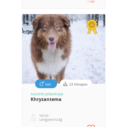
1 like
kan
23 hónapos
Ausztrál juhászkutya
Khryzantema
Varsó
Lengyelország