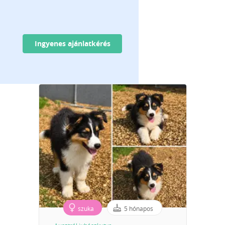
Ingyenes ajánlatkérés
szuka
5 hónapos