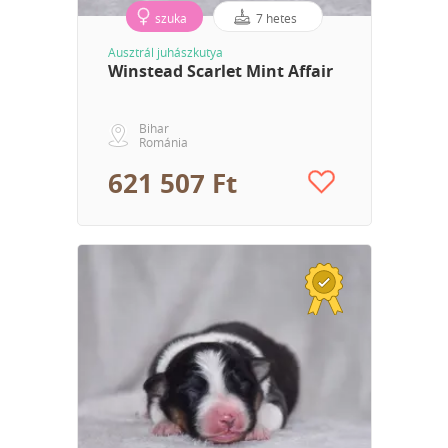
szuka
7 hetes
Ausztrál juhászkutya
Winstead Scarlet Mint Affair
Bihar
Románia
621 507 Ft