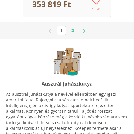
353 819 Ft
1 like
1
2
Ausztrál juhászkutya
Az ausztrál juhászkutya a nevével ellentétben egy igazi
amerikai fajta. Rajongói csupán aussie-nak becézik.
Intelligens, igen aktív, így kutyás sportokra kifejezetten
alkalmas. Könnyen és gyorsan tanul - a jót és rosszat
egyaránt - így a képzése még a kezdő kutyások számára sem
tartogat kihívást. Ideális családi kutya aki könnyen
alkalmazkodik az új helyzetekhez. Közepes termete akár a
lakásban tartást is lehetővé teszi, de azzal számolni kell,