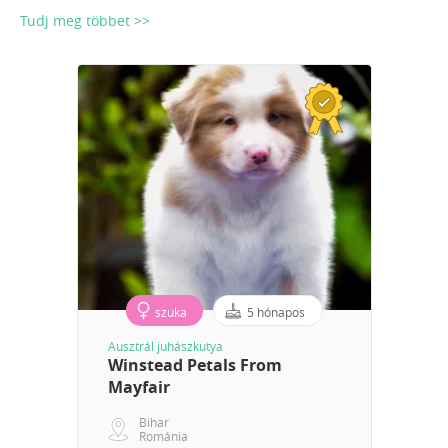
Tudj meg többet >>
szuka
5 hónapos
Ausztrál juhászkutya
Winstead Petals From
Mayfair
Bihar
Románia