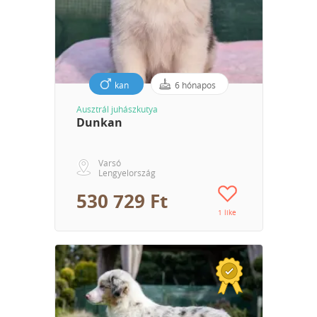
kan
6 hónapos
Ausztrál juhászkutya
Dunkan
Varsó
Lengyelország
530 729 Ft
1 like