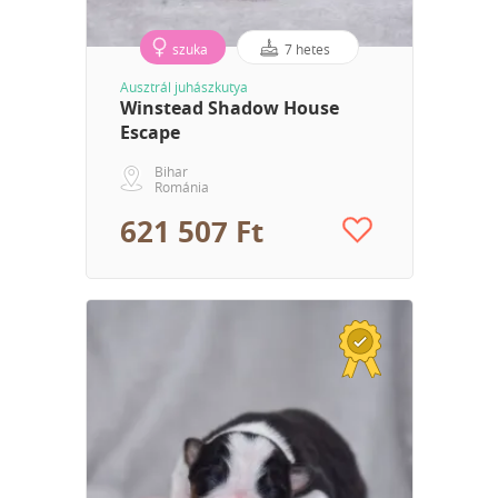
szuka
7 hetes
Ausztrál juhászkutya
Winstead Shadow House
Escape
Bihar
Románia
621 507 Ft