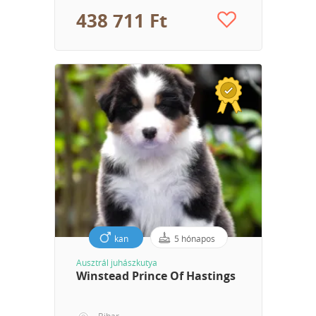
438 711 Ft
kan
5 hónapos
Ausztrál juhászkutya
Winstead Prince Of Hastings
Bihar