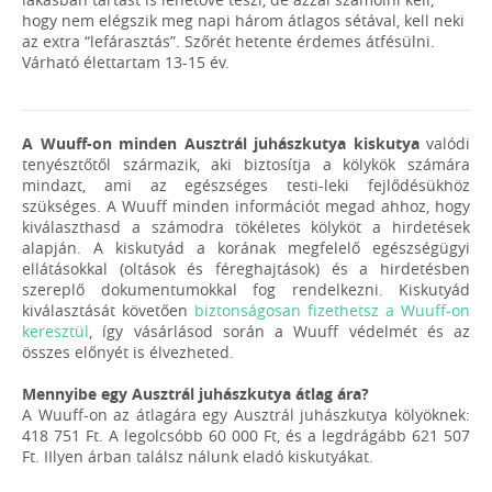
hogy nem elégszik meg napi három átlagos sétával, kell neki
az extra “lefárasztás”. Szőrét hetente érdemes átfésülni.
Várható élettartam 13-15 év.
A Wuuff-on minden Ausztrál juhászkutya kiskutya
valódi
tenyésztőtől származik, aki biztosítja a kölykök számára
mindazt, ami az egészséges testi-leki fejlődésükhöz
szükséges. A Wuuff minden információt megad ahhoz, hogy
kiválaszthasd a számodra tökéletes kölyköt a hirdetések
alapján. A kiskutyád a korának megfelelő egészségügyi
ellátásokkal (oltások és féreghajtások) és a hirdetésben
szereplő dokumentumokkal fog rendelkezni. Kiskutyád
kiválasztását követően
biztonságosan fizethetsz a Wuuff-on
keresztül
, így vásárlásod során a Wuuff védelmét és az
összes előnyét is élvezheted.
Mennyibe egy Ausztrál juhászkutya átlag ára?
A Wuuff-on az átlagára egy Ausztrál juhászkutya kölyöknek:
418 751 Ft. A legolcsóbb 60 000 Ft, és a legdrágább 621 507
Ft. IIlyen árban találsz nálunk eladó kiskutyákat.