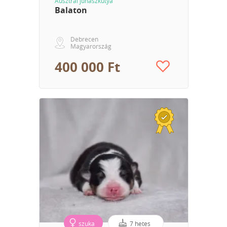
Ausztrál juhászkutya
Balaton
Debrecen
Magyarország
400 000 Ft
szuka
7 hetes