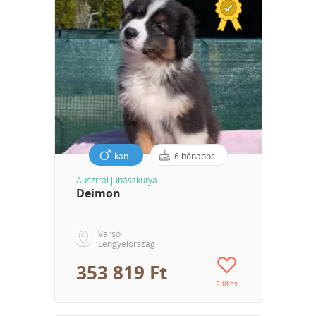
kan
6 hónapos
Ausztrál juhászkutya
Deimon
Varsó
Lengyelország
353 819 Ft
2 likes