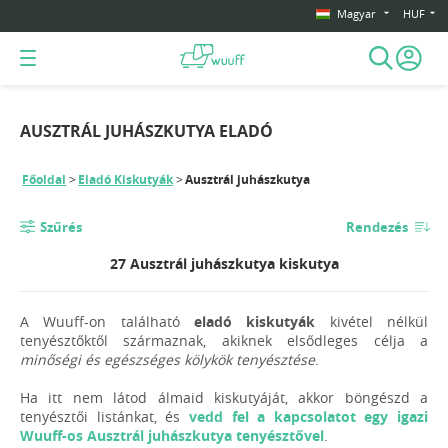
Magyar
HUF
AUSZTRÁL JUHÁSZKUTYA ELADÓ
Főoldal
Eladó Kiskutyák
Ausztrál juhászkutya
Szűrés
Rendezés
27 Ausztrál juhászkutya kiskutya
A Wuuff-on található
eladó kiskutyák
kivétel nélkül
tenyésztőktől származnak, akiknek elsődleges célja a
minőségi és egészséges kölykök tenyésztése
.
Ha itt nem látod álmaid kiskutyáját, akkor böngészd a
tenyésztői listánkat, és
vedd fel a kapcsolatot egy igazi
Wuuff-os Ausztrál juhászkutya tenyésztővel
.