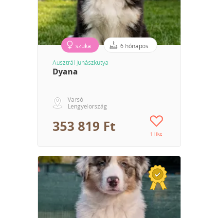
szuka
6 hónapos
Ausztrál juhászkutya
Dyana
Varsó
Lengyelország
353 819 Ft
1 like