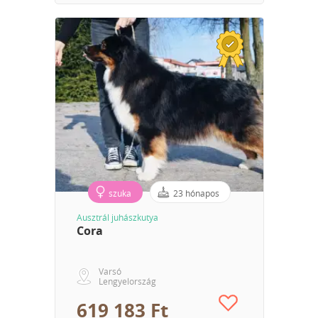
szuka
23 hónapos
Ausztrál juhászkutya
Cora
Varsó
Lengyelország
619 183 Ft