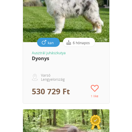
kan
6 hónapos
Ausztrál juhászkutya
Dyonys
Varsó
Lengyelország
530 729 Ft
1 like