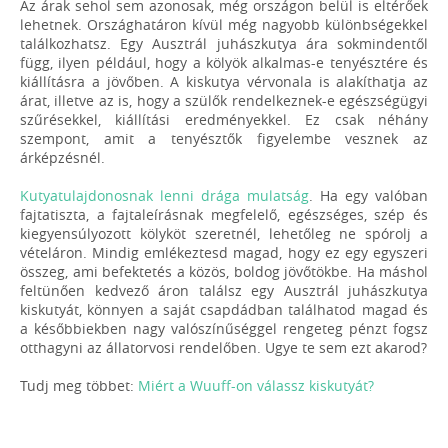
Az árak sehol sem azonosak, még országon belül is eltérőek
lehetnek. Országhatáron kívül még nagyobb különbségekkel
találkozhatsz. Egy Ausztrál juhászkutya ára sokmindentől
függ, ilyen például, hogy a kölyök alkalmas-e tenyésztére és
kiállításra a jövőben. A kiskutya vérvonala is alakíthatja az
árat, illetve az is, hogy a szülők rendelkeznek-e egészségügyi
szűrésekkel, kiállítási eredményekkel. Ez csak néhány
szempont, amit a tenyésztők figyelembe vesznek az
árképzésnél.
Kutyatulajdonosnak lenni drága mulatság
. Ha egy valóban
fajtatiszta, a fajtaleírásnak megfelelő, egészséges, szép és
kiegyensúlyozott kölyköt szeretnél, lehetőleg ne spórolj a
vételáron. Mindig emlékeztesd magad, hogy ez egy egyszeri
összeg, ami befektetés a közös, boldog jövőtökbe. Ha máshol
feltünően kedvező áron találsz egy Ausztrál juhászkutya
kiskutyát, könnyen a saját csapdádban találhatod magad és
a későbbiekben nagy valószínűséggel rengeteg pénzt fogsz
otthagyni az állatorvosi rendelőben. Ugye te sem ezt akarod?
Tudj meg többet:
Miért a Wuuff-on válassz kiskutyát?