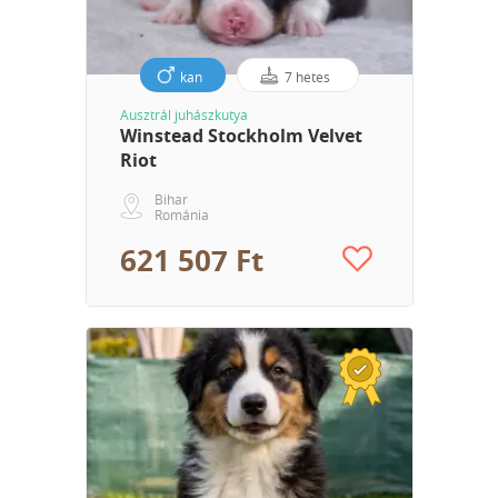
kan
7 hetes
Ausztrál juhászkutya
Winstead Stockholm Velvet
Riot
Bihar
Románia
621 507 Ft