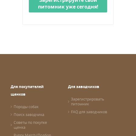
питомник уже сегодня!
Для покупателей
Для заводчиков
щенков
Зарегистрировать
питомник
Породы собак
FAQ для заводчиков
Поиск заводчика
Советы по покупке
щенка
Puppy Match (Подбор