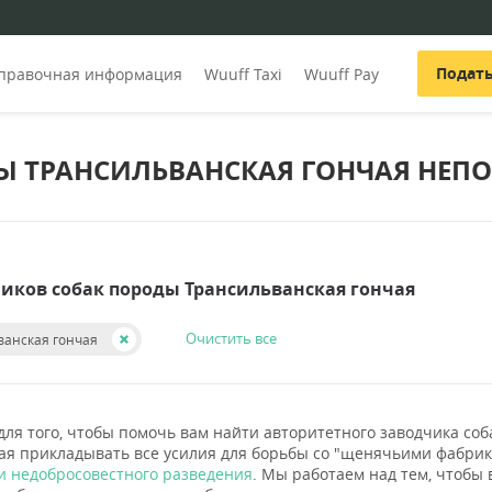
Подат
правочная информация
Wuuff Taxi
Wuuff Pay
 ТРАНСИЛЬВАНСКАЯ ГОНЧАЯ НЕП
чиков собак породы Трансильванская гончая
Очистить все
ванская гончая
для того, чтобы помочь вам найти авторитетного заводчика со
ая прикладывать все усилия для борьбы со "щенячьими фабри
 недобросовестного разведения
. Мы работаем над тем, чтобы