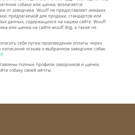
ретения собаки или щенка, возлагается
и от заводчика. Wuuff не предоставляет никаких
ки, предлагаемой для продажи, стандартов или
юбых данных, содержащихся на нашем сайте. Wuuff
ка или щенка на сайте wuuff.dog, а также не
опасить себя путем произведения оплаты через
м написания отзыва о выбранном заводчике собак.
ff
.
оставлены полные профили заводчиков и щенки,
йти собаку своей мечты.