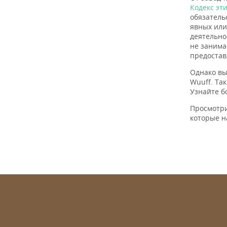
Кодекс эт
обязатель
явных или
деятельно
не занима
предостав
Однако вы
Wuuff. Та
Узнайте б
Просмотр
которые н