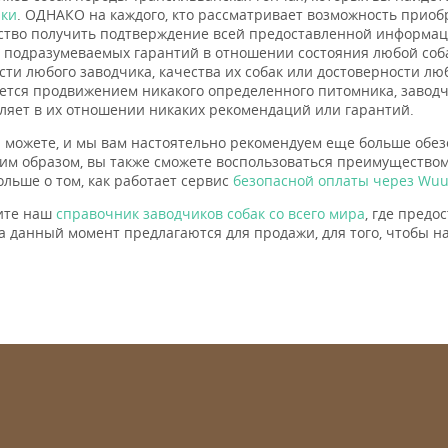
ики
. ОДНАКО на каждого, кто рассматривает возможность приоб
ство получить подтверждение всей предоставленной информаци
 подразумеваемых гарантий в отношении состояния любой соба
сти любого заводчика, качества их собак или достоверности л
ется продвижением никакого определенного питомника, заводчи
ляет в их отношении никаких рекомендаций или гарантий.
 можете, и мы вам настоятельно рекомендуем еще больше обез
ким образом, вы также сможете воспользоваться преимущество
ольше о том, как работает сервис
безопасной оплаты через Wuu
ите наш
справочник заводчиков собак со всего мира
, где пред
а данный момент предлагаются для продажи, для того, чтобы на