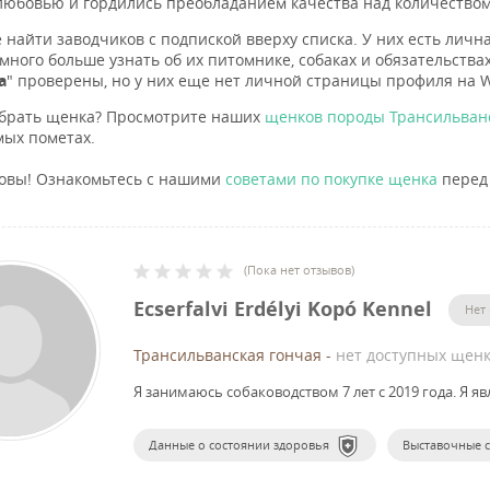
любовью и гордились преобладанием качества над количеством
 найти заводчиков с подпиской вверху списка. У них есть личн
много больше узнать об их питомнике, собаках и обязательствах
а
" проверены, но у них еще нет личной страницы профиля на W
брать щенка? Просмотрите наших
щенков породы Трансильванс
ых пометах.
товы! Ознакомьтесь с нашими
советами по покупке щенка
перед 
(
Пока нет отзывов
)
Ecserfalvi Erdélyi Kopó Kennel
Нет
Трансильванская гончая
-
нет доступных щенк
Я занимаюсь собаководством 7 лет с 2019 года.
Я яв
Данные о состоянии здоровья
Выставочные 