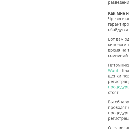
разведени
Как мне 
Чрезвычай
гарантиро
обойдутся
Вот вам о
кинологич
время на 
сомнений.
Питомники
Wuuff
. Ка
щенки пор
регистрац
процедуры
стоят.
Вы обнару
проводят 
процедуры
регистрац
От заводч