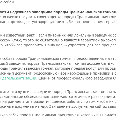
е собак!
найти надежного заводчика породы Трансильванская гончая
но важно получить своего щенка породы Трансильванская гонч
вано прожил долгую здоровую жизнь без возникновения серьез
.
дин известный факт... если питомник или локальный заводчик с
еском клубе, то это не обязательно является гарантией высоко
то, чтобы все проверить. Наша цель - упростить для вас проце
 собак породы Трансильванская гончая, предоставленные в эт
ждый заводчик породы Трансильванская гончая должен быть чл
оды Трансильванская гончая, которые предлагаются для прода
ионный документ (родословную), все необходимые прививки в 
 дегельментизации.
Щенки от профессионального заводчика бу
жите, что лучшие заводчики породы Трансильванская гончая ча
медицинские обследования, занимаются этичным разведением
 на раннем этапе развития щенков, заботятся о том, чтобы их
ионные документы на них. Эти данные доступны на сайтах зав
иков собак породы Трансильванская гончая, которых вы найдете