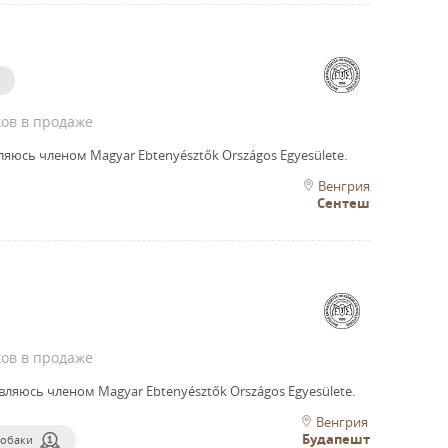
ов в продаже
ляюсь членом Magyar Ebtenyésztők Országos Egyesülete.
Венгрия
Сентеш
ов в продаже
вляюсь членом Magyar Ebtenyésztők Országos Egyesülete.
Венгрия
Будапешт
собаки