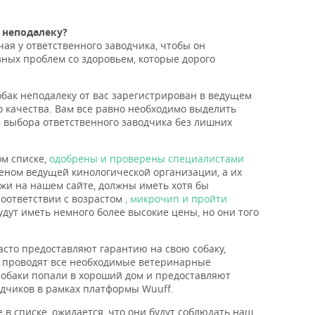
 неподалеку?
ая у ответственного заводчика, чтобы он
ных проблем со здоровьем, которые дорого
обак неподалеку от вас зарегистрирован в ведущем
го качества. Вам все равно необходимо выделить
сс выбора ответственного заводчика без лишних
ом списке,
одобрены и проверены специалистами
еном ведущей кинологической организации, а их
жи на нашем сайте, должны иметь хотя бы
соответствии с возрастом
, микрочип и пройти
дут иметь немного более высокие цены, но они того
сто предоставляют гарантию на свою собаку,
, проводят все необходимые ветеринарные
 собаки попали в хороший дом и предоставляют
одчиков в рамках платформы Wuuff.
 в списке, ожидается, что они будут соблюдать наш