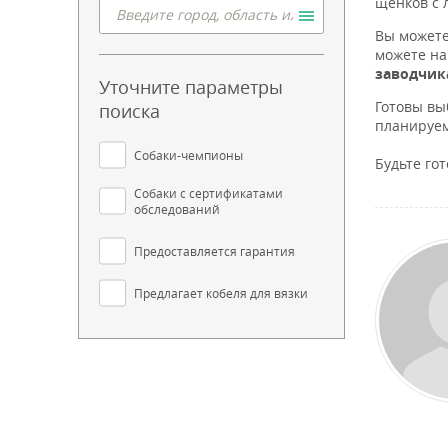
щенков с 
Вы можете
можете на
заводчик
Уточните параметры
Готовы вы
поиска
планируем
Собаки-чемпионы
Будьте го
Собаки с сертификатами
обследований
Предоставляется гарантия
Предлагает кобеля для вязки