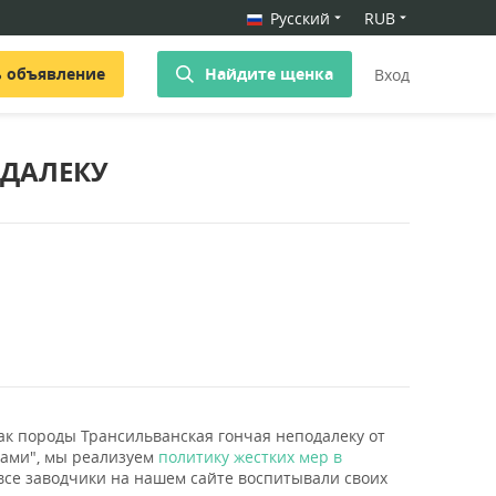
Русский
RUB
ь объявление
Найдите щенка
Вход
ОДАЛЕКУ
бак породы Трансильванская гончая неподалеку от
ками", мы реализуем
политику жестких мер в
 все заводчики на нашем сайте воспитывали своих