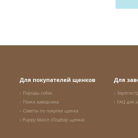
Для покупателей щенков
Для за
Породы собак
Зарегист
Поиск заводчика
FAQ для 
Советы по покупке щенка
Puppy Match (Подбор щенка)