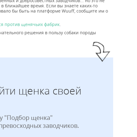
енных и добросовестных заводчиков... но это не
 в ближайшее время. Если вы знаете каких-то
овало бы быть на платформе Wuuff, сообщите им о
ся против щенячьих фабрик
.
чательного решения в пользу собаки породы
йти щенка своей
у "Подбор щенка"
 превосходных заводчиков.