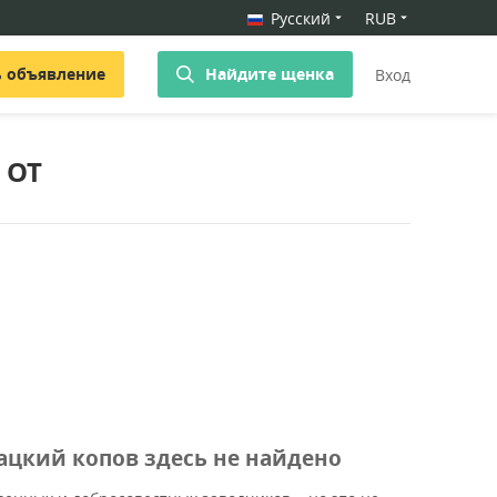
Русский
RUB
ь объявление
Найдите щенка
Вход
 ОТ
ацкий копов здесь не найдено