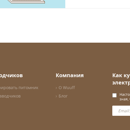
водчиков
Компания
Как к
элект
рировать питомник
О Wuuff
Насто
заводчиков
Блог
зная,