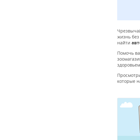
Чрезвычай
жизнь без
найти
авт
Помочь в
зоомагази
здоровьем
Просмотр
которые н