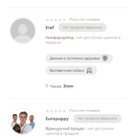
(
Пока нет отзывов
)
Eref
Нет профиля заводчика
Ньюфаундленд
-
нет доступных щенков в
продаже
Данные о состоянии здоровья
Выставочные собаки
Злин
Чехия
(
Пока нет отзывов
)
Europuppy
Нет профиля заводчика
Французский бульдог
-
нет доступных
щенков в продаже