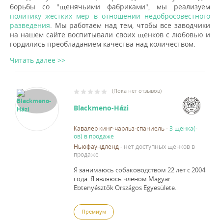
борьбы со "щенячьими фабриками", мы реализуем
политику жестких мер в отношении недобросовестного
разведения
. Мы работаем над тем, чтобы все заводчики
на нашем сайте воспитывали своих щенков с любовью и
гордились преобладанием качества над количеством.
Читать далее >>
(
Пока нет отзывов
)
Blackmeno-Házi
Кавалер кинг-чарльз-спаниель
-
3 щенка(-
ов) в продаже
Ньюфаундленд
-
нет доступных щенков в
продаже
Я занимаюсь собаководством 22 лет с 2004
года.
Я являюсь членом Magyar
Ebtenyésztők Országos Egyesülete.
Премиум