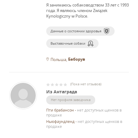
Я занимаюсь собаководством 33 лет с 1993
года.
Я являюсь членом Związek
Kynologiczny w Polsce.
Данные о состоянии здоровья
Выставочные собаки
Баборув
Польша
(
Пока нет отзывов
)
Из Антаграда
Нет профиля заводчика
Пти брабансон
-
нет доступных щенков в
продаже
Ньюфаундленд
-
нет доступных щенков в
продаже