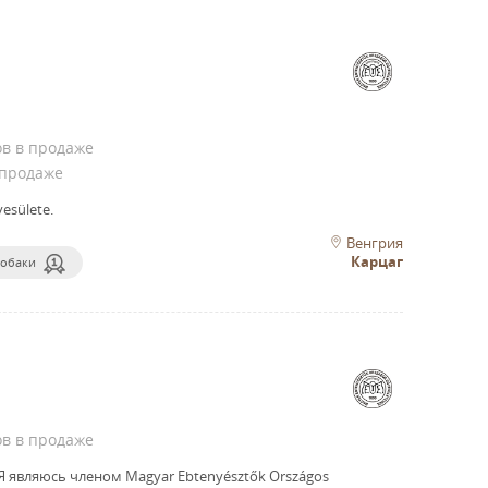
ов в продаже
 продаже
esülete.
Венгрия
Карцаг
собаки
ов в продаже
Я являюсь членом Magyar Ebtenyésztők Országos