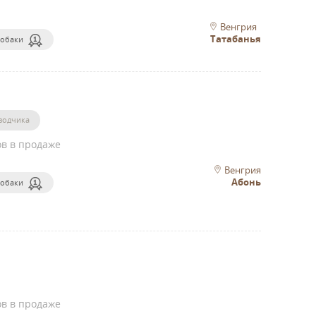
Венгрия
Татабанья
собаки
водчика
ов в продаже
Венгрия
Абонь
собаки
ов в продаже