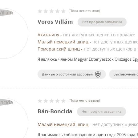
(
Пока нет отзывов
)
Vörös Villám
Нет профиля заводчика
Акита-ину
-
нет доступных щенков в продаже
Малый немецкий шпиц
-
нет доступных щенк
Померанский шпиц
-
нет доступных щенков в
Я являюсь членом Magyar Ebtenyésztők Országos Egy
Данные о состоянии здоровья
Выставочные 
(
Пока нет отзывов
)
Bán-Boncida
Нет профиля заводчика
Малый немецкий шпиц
-
нет доступных щенк
Я занимаюсь собаководством один год с 2005 года.