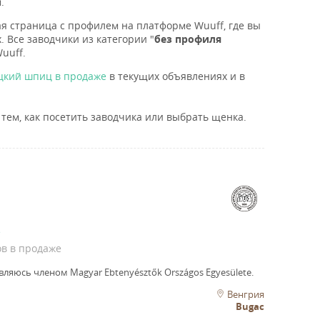
.
ая страница с профилем на платформе Wuuff, где вы
. Все заводчики из категории "
без профиля
uuff.
цкий шпиц в продаже
в текущих объявлениях и в
тем, как посетить заводчика или выбрать щенка.
е
ов в продаже
вляюсь членом Magyar Ebtenyésztők Országos Egyesülete.
Венгрия
Bugac