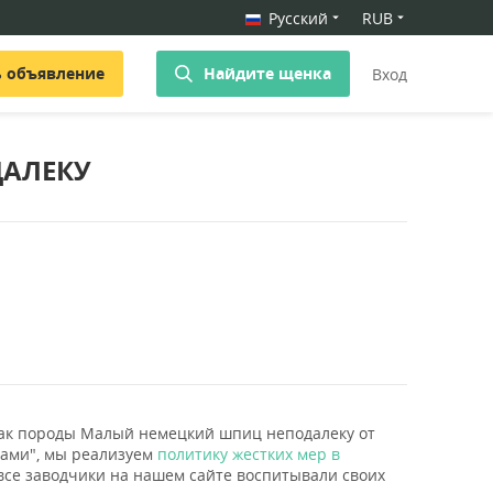
Русский
RUB
ь объявление
Найдите щенка
Вход
АЛЕКУ
обак породы Малый немецкий шпиц неподалеку от
ками", мы реализуем
политику жестких мер в
 все заводчики на нашем сайте воспитывали своих