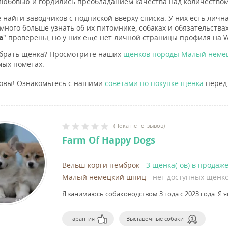
любовью и гордились преобладанием качества над количеством
 найти заводчиков с подпиской вверху списка. У них есть личн
много больше узнать об их питомнике, собаках и обязательствах
а
" проверены, но у них еще нет личной страницы профиля на W
брать щенка? Просмотрите наших
щенков породы Малый неме
ых пометах.
товы! Ознакомьтесь с нашими
советами по покупке щенка
перед 
(
Пока нет отзывов
)
Farm Of Happy Dogs
Вельш-корги пемброк
-
3 щенка(-ов) в продаж
Малый немецкий шпиц
-
нет доступных щенк
Я занимаюсь собаководством 3 года с 2023 года.
Я я
Гарантия
Выставочные собаки