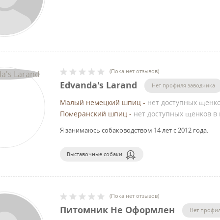
(
Пока нет отзывов
)
Edvanda's Larand
Нет профиля заводчика
Малый немецкий шпиц
-
нет доступных щенк
Померанский шпиц
-
нет доступных щенков в
Я занимаюсь собаководством 14 лет с 2012 года.
Выставочные собаки
(
Пока нет отзывов
)
Питомник Не Оформлен
Нет профил