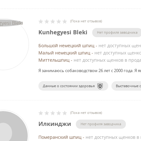
(
Пока нет отзывов
)
Kunhegyesi Bleki
Нет профиля заводчика
Большой немецкий шпиц
-
нет доступных щен
Малый немецкий шпиц
-
нет доступных щенк
Миттельшпиц
-
нет доступных щенков в прод
Я занимаюсь собаководством 26 лет с 2000 года.
Я я
Данные о состоянии здоровья
Выставочные 
(
Пока нет отзывов
)
Илкинджи
Нет профиля заводчика
Померанский шпиц
-
нет доступных щенков в