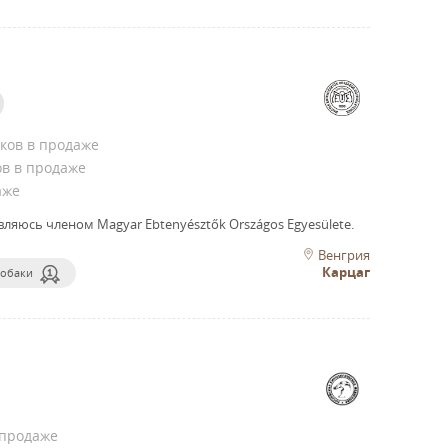
ков в продаже
ов в продаже
аже
вляюсь членом Magyar Ebtenyésztők Országos Egyesülete.
Венгрия
Карцаг
собаки
 продаже