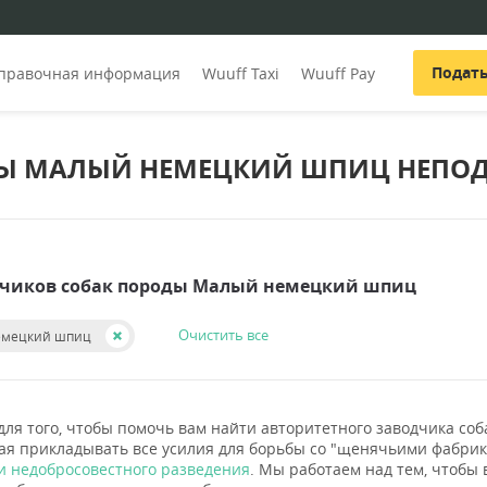
Подат
правочная информация
Wuuff Taxi
Wuuff Pay
Ы МАЛЫЙ НЕМЕЦКИЙ ШПИЦ НЕПОД
дчиков собак породы Малый немецкий шпиц
Очистить все
емецкий шпиц
для того, чтобы помочь вам найти авторитетного заводчика с
ая прикладывать все усилия для борьбы со "щенячьими фабри
 недобросовестного разведения
. Мы работаем над тем, чтобы