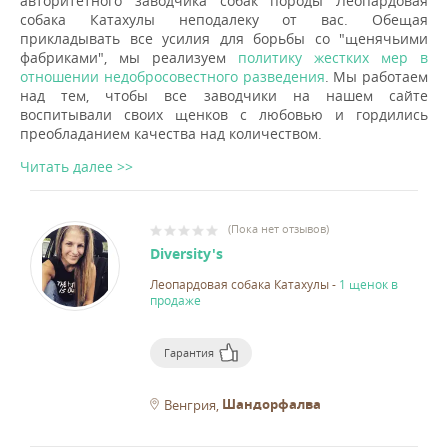
авторитетного заводчика собак породы Леопардовая
собака Катахулы неподалеку от вас. Обещая
прикладывать все усилия для борьбы со "щенячьими
фабриками", мы реализуем
политику жестких мер в
отношении недобросовестного разведения
. Мы работаем
над тем, чтобы все заводчики на нашем сайте
воспитывали своих щенков с любовью и гордились
преобладанием качества над количеством.
Читать далее >>
(
Пока нет отзывов
)
Diversity's
Леопардовая собака Катахулы
-
1 щенок в
продаже
Гарантия
Шандорфалва
Венгрия