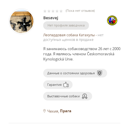
(
Пока нет отзывов
)
Besavej
Нет профиля заводчика
Леопардовая собака Катахулы
-
нет
доступных щенков в продаже
Я занимаюсь собаководством 26 лет с 2000
года.
Я являюсь членом Českomoravská
Kynologická Unie.
Данные о состоянии здоровья
Гарантия
Выставочные собаки
Прага
Чехия