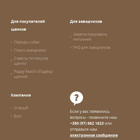
Для покупателей
Для заводчиков
щенков
Зарегистрировать
питомник
Породы собак
FAQ для заводчиков
Поиск заводчика
Советы по покупке
щенка
Puppy Match (Подбор
щенка)
Компания
О Wuuff
Если у вас появились
Блог
вопросы - позвоните нам
+380 (97) 862 1623
или
отправьте нам
электронное сообщение