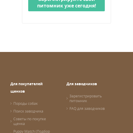
питомник уже сегодня!
Для покупателей
Для заводчиков
щенков
Зарегистрировать
питомник
Породы собак
FAQ для заводчиков
Поиск заводчика
Советы по покупке
щенка
Puppy Match (Подбор