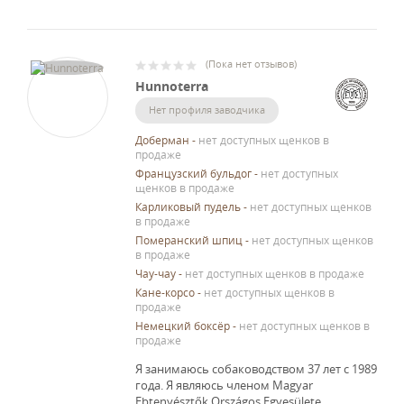
(
Пока нет отзывов
)
Hunnoterra
Нет профиля заводчика
Доберман
-
нет доступных щенков в
продаже
Французский бульдог
-
нет доступных
щенков в продаже
Карликовый пудель
-
нет доступных щенков
в продаже
Померанский шпиц
-
нет доступных щенков
в продаже
Чау-чау
-
нет доступных щенков в продаже
Кане-корсо
-
нет доступных щенков в
продаже
Немецкий боксёр
-
нет доступных щенков в
продаже
Я занимаюсь собаководством 37 лет с 1989
года.
Я являюсь членом Magyar
Ebtenyésztők Országos Egyesülete.