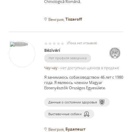
Chinologică Română.
Tiszaroff
Венгрия
(
Пока нет отзывов
)
Bézivári
Нет профиля заводчика
Чау-чау
-
нет доступных щенков в продаже
Я занимаюсь собаководством 46 лет с 1980
года.
Я являюсь членом Magyar
Ebtenyésztők Országos Egyesülete.
Данные о состоянии здоровья
Выставочные собаки
Будапешт
Венгрия