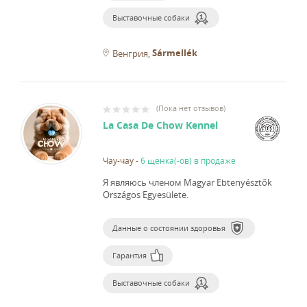
Выставочные собаки
Sármellék
Венгрия
(
Пока нет отзывов
)
La Casa De Chow Kennel
Чау-чау
-
6 щенка(-ов) в продаже
Я являюсь членом Magyar Ebtenyésztők
Országos Egyesülete.
Данные о состоянии здоровья
Гарантия
Выставочные собаки