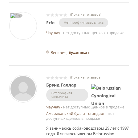
(
Пока нет отзывов
)
Erfe
Нет профиля заводчика
Чау-чау
-
нет доступных щенков в продаже
Будапешт
Венгрия
(
Пока нет отзывов
)
Брэнд Галлар
Нет профиля
заводчика
Чау-чау
-
нет доступных щенков в продаже
Aмериканский булли - стандарт
-
нет
доступных щенков в продаже
Я занимаюсь собаководством 29 лет с 1997
года.
Я являюсь членом Belorussian