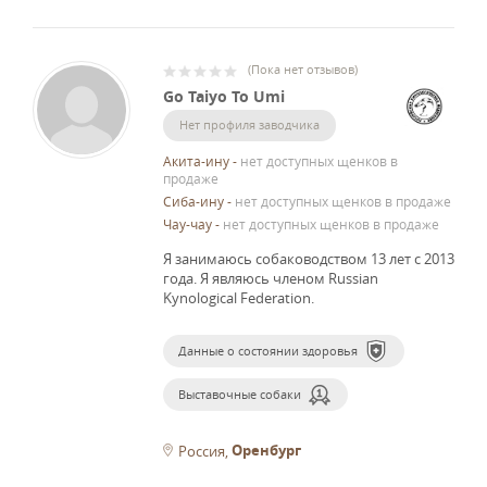
(
Пока нет отзывов
)
Go Taiyo To Umi
Нет профиля заводчика
Акита-ину
-
нет доступных щенков в
продаже
Сиба-ину
-
нет доступных щенков в продаже
Чау-чау
-
нет доступных щенков в продаже
Я занимаюсь собаководством 13 лет с 2013
года.
Я являюсь членом Russian
Kynological Federation.
Данные о состоянии здоровья
Выставочные собаки
Оренбург
Россия