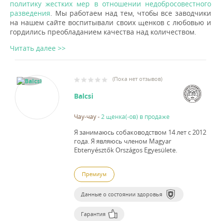
политику жестких мер в отношении недобросовестного
разведения
. Мы работаем над тем, чтобы все заводчики
на нашем сайте воспитывали своих щенков с любовью и
гордились преобладанием качества над количеством.
Читать далее >>
(
Пока нет отзывов
)
Balcsi
Чау-чау
-
2 щенка(-ов) в продаже
Я занимаюсь собаководством 14 лет с 2012
года.
Я являюсь членом Magyar
Ebtenyésztők Országos Egyesülete.
Премиум
Данные о состоянии здоровья
Гарантия