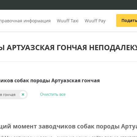
Подат
правочная информация
Wuuff Taxi
Wuuff Pay
 АРТУАЗСКАЯ ГОНЧАЯ НЕПОДАЛЕКУ
чиков собак породы Артуазская гончая
Очистить все
я гончая
щий момент заводчиков собак породы Артуа