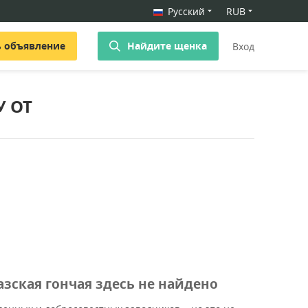
Русский
RUB
ь объявление
Найдите щенка
Вход
 ОТ
зская гончая здесь не найдено