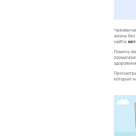
Чрезвычай
жизнь без
найти
авт
Помочь в
зоомагази
здоровьем
Просмотр
которые н