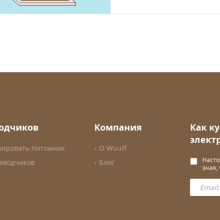
водчиков
Компания
Как к
элект
рировать питомник
О Wuuff
Насто
заводчиков
Блог
зная,