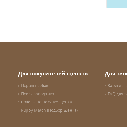
Для покупателей щенков
Для за
Породы собак
Зарегист
Поиск заводчика
FAQ для 
Советы по покупке щенка
Puppy Match (Подбор щенка)