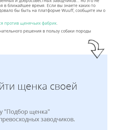
енных и добросовестных заводчиков... но это не
ая в ближайшее время. Если вы знаете каких-то
довало бы быть на платформе Wuuff, сообщите им о
ся против щенячьих фабрик
.
чательного решения в пользу собаки породы
йти щенка своей
у "Подбор щенка"
 превосходных заводчиков.