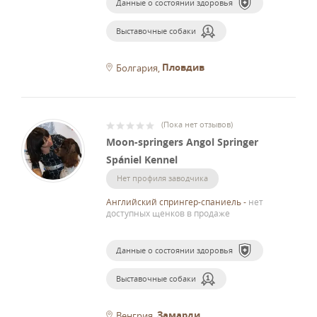
Данные о состоянии здоровья
Выставочные собаки
Пловдив
Болгария
(
Пока нет отзывов
)
Moon-springers Angol Springer
Spániel Kennel
Нет профиля заводчика
Английский спрингер-спаниель
-
нет
доступных щенков в продаже
Данные о состоянии здоровья
Выставочные собаки
Замарди
Венгрия