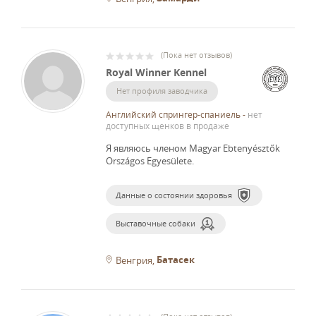
(
Пока нет отзывов
)
Royal Winner Kennel
Нет профиля заводчика
Английский спрингер-спаниель
-
нет
доступных щенков в продаже
Я являюсь членом Magyar Ebtenyésztők
Országos Egyesülete.
Данные о состоянии здоровья
Выставочные собаки
Батасек
Венгрия