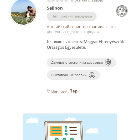
(
Пока нет отзывов
)
Sellbon
Нет профиля заводчика
Английский спрингер-спаниель
-
нет
доступных щенков в продаже
Я являюсь членом Magyar Ebtenyésztők
Országos Egyesülete.
Данные о состоянии здоровья
Выставочные собаки
Пер
Венгрия