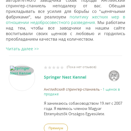
авторитетного заводчика собак породы Английский
спрингер-спаниель неподалеку от вас. Обещая
прикладывать все усилия для борьбы со "щенячьими
фабриками", мы реализуем
политику жестких мер в
отношении недобросовестного разведения
. Мы работаем
над тем, чтобы все заводчики на нашем сайте
воспитывали своих щенков с любовью и гордились
преобладанием качества над количеством.
Читать далее >>
(
Пока нет отзывов
)
Springer Nest Kennel
Английский спрингер-спаниель
-
1 щенок в
продаже
Я занимаюсь собаководством 19 лет с 2007
года.
Я являюсь членом Magyar
Ebtenyésztők Országos Egyesülete.
Премиум